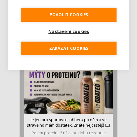
POVOLIT COOKIES
Rajčata, borůvky nebo ořechy. Potraviny,
Nastavení cookies
které v létě pomáhají hormonům a ulevuj [...]
Léto je ideálním časem dopřát hormonům
malý restart. Čerstvé ovoce, zelenina nebo
ZAKÁZAT COOKIES
luštěniny jsou práv...
Je jen pro sportovce, přiberu po něm a ve
stravě ho mám dostatek. Znáte nejčastějš [...]
Pojem protein již nějakou dobu rezonuje