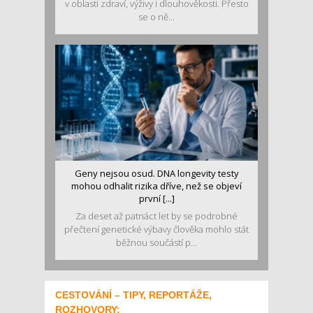
v oblasti zdraví, výživy i dlouhověkosti. Přesto
se o ně...
Geny nejsou osud. DNA longevity testy
mohou odhalit rizika dříve, než se objeví
první [...]
Za deset až patnáct let by se podrobné
přečtení genetické výbavy člověka mohlo stát
běžnou součástí p...
CESTOVÁNÍ – TIPY, REPORTÁŽE,
ROZHOVORY: