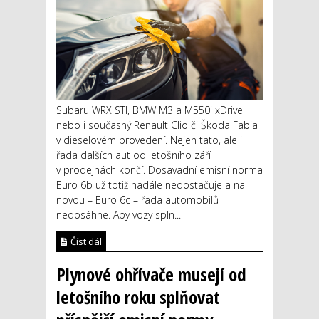
Subaru WRX STI, BMW M3 a M550i xDrive
nebo i současný Renault Clio či Škoda Fabia
v dieselovém provedení. Nejen tato, ale i
řada dalších aut od letošního září
v prodejnách končí. Dosavadní emisní norma
Euro 6b už totiž nadále nedostačuje a na
novou – Euro 6c – řada automobilů
nedosáhne. Aby vozy spln...
Číst dál
Plynové ohřívače musejí od
letošního roku splňovat