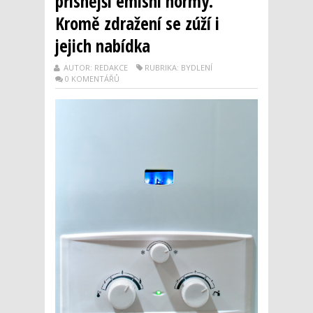
přísnější emisní normy.
Kromě zdražení se zúží i
jejich nabídka
AUTOR: REDAKCE
RUBRIKA: BYDLENÍ
0 KOMENTÁŘŮ