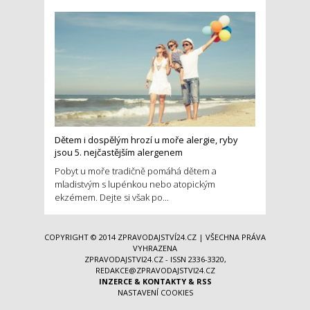
Dětem i dospělým hrozí u moře alergie, ryby
jsou 5. nejčastějším alergenem
Pobyt u moře tradičně pomáhá dětem a
mladistvým s lupénkou nebo atopickým
ekzémem. Dejte si však po...
COPYRIGHT © 2014
ZPRAVODAJSTVÍ24.CZ
| VŠECHNA PRÁVA
VYHRAZENA
ZPRAVODAJSTVI24.CZ - ISSN 2336-3320,
REDAKCE@ZPRAVODAJSTVI24.CZ
INZERCE
&
KONTAKTY
&
RSS
NASTAVENÍ COOKIES