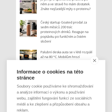
něm a ve stravě ho mám dostatek.
Znáte nejčastější mýty o proteinu?
Český startup Goated prodal za
sedm měsíců 200 tisíc
proteinových drinků. Reaguje na
poptávku po funkčním a čistém
složení
Palubní deska auta se v létě rozpálí
až na 80 °C. Mobilům hrozí
poškození baterie, riziková je i
navigace
Informace o cookies na této
stránce
MOHLO BY VÁS ZAJÍMAT:
Soubory cookie používáme ke shromažďování
a analýze informací o výkonu a používání
webu, zajištění fungování funkcí ze sociálních
médií a ke zlepšení a přizpůsobení obsahu a
reklam.