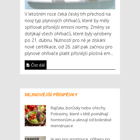
V letošním roce čeká český trh přechod na
nový typ plynových ohřívačů, které by měly
splňovat přísnější emisní normy. Změny se
dotýkají všech ohřívačů, které byly vyrobeny
po 21. dubnu. Nutností pro ně je získání
nové certifikace, od 26. září pak začnou pro
plynové ohřívače platit přísnější plošná em...
Číst dál
NEJNOVĚJŠÍ PŘÍSPĚVKY
Rajčata, borůvky nebo ořechy.
Potraviny, které v létě pomáhají
hormonům a ulevují od bolestivé
menstruace
Je jen pro sportovce, přiberu po