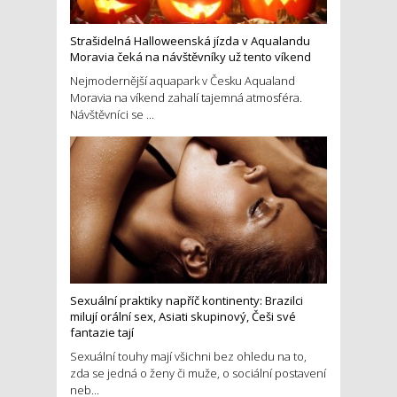
Strašidelná Halloweenská jízda v Aqualandu
Moravia čeká na návštěvníky už tento víkend
Nejmodernější aquapark v Česku Aqualand
Moravia na víkend zahalí tajemná atmosféra.
Návštěvníci se ...
Sexuální praktiky napříč kontinenty: Brazilci
milují orální sex, Asiati skupinový, Češi své
fantazie tají
Sexuální touhy mají všichni bez ohledu na to,
zda se jedná o ženy či muže, o sociální postavení
neb...