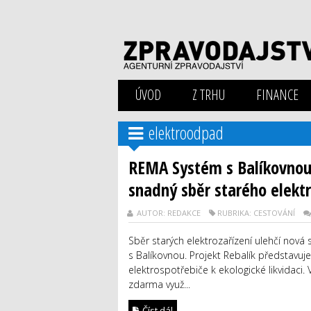
ÚVOD
Z TRHU
FINANCE
elektroodpad
REMA Systém s Balíkovnou s
snadný sběr starého elekt
AUTOR: REDAKCE
RUBRIKA: CESTOVÁNÍ
Sběr starých elektrozařízení ulehčí nová
s Balíkovnou. Projekt Rebalík představuj
elektrospotřebiče k ekologické likvidaci
zdarma využ...
Číst dál