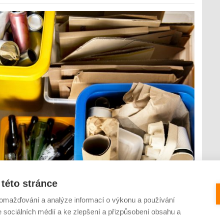
této stránce
omažďování a analýze informací o výkonu a používání
se na další sezónu. Jako „přestupový“ rituál skvěle poslouží
e sociálních médií a ke zlepšení a přizpůsobení obsahu a
e odborníků pozitivní vliv na zdraví i psychickou pohodu.