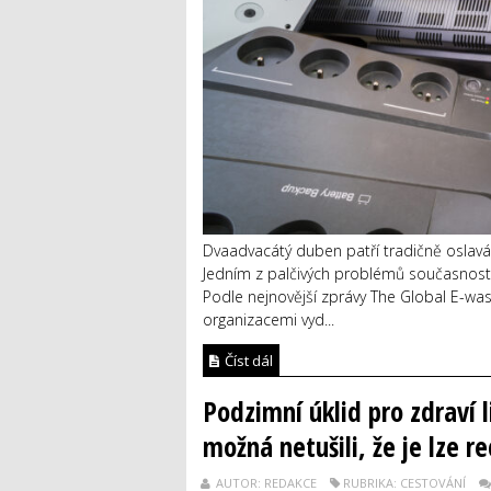
Dvaadvacátý duben patří tradičně oslavá
Jedním z palčivých problémů současnost
Podle nejnovější zprávy The Global E-was
organizacemi vyd...
Číst dál
Podzimní úklid pro zdraví l
možná netušili, že je lze r
AUTOR: REDAKCE
RUBRIKA: CESTOVÁNÍ