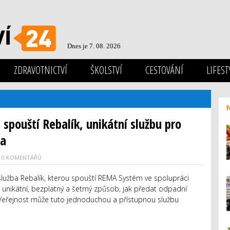
Dnes je 7. 08. 2026
ZDRAVOTNICTVÍ
ŠKOLSTVÍ
CESTOVÁNÍ
LIFEST
pouští Rebalík, unikátní službu pro
ra
0 KOMENTÁŘŮ
 služba Rebalík, kterou spouští REMA Systém ve spolupráci
e unikátní, bezplatný a šetrný způsob, jak předat odpadní
. Veřejnost může tuto jednoduchou a přístupnou službu