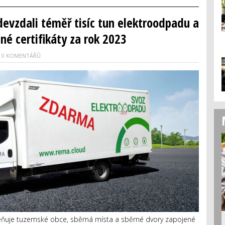
devzdali téměř tisíc tun elektroodpadu a
dné certifikáty za rok 2023
0 KOMENTÁŘŮ
eňuje tuzemské obce, sběrná místa a sběrné dvory zapojené