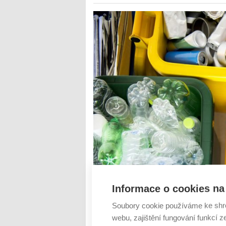
Informace o cookies na 
Soubory cookie používáme ke shr
Konec léta je tu a přichází čas připravit 
webu, zajištění fungování funkcí z
důkladný podzimní úklid. Ten má navíc dl