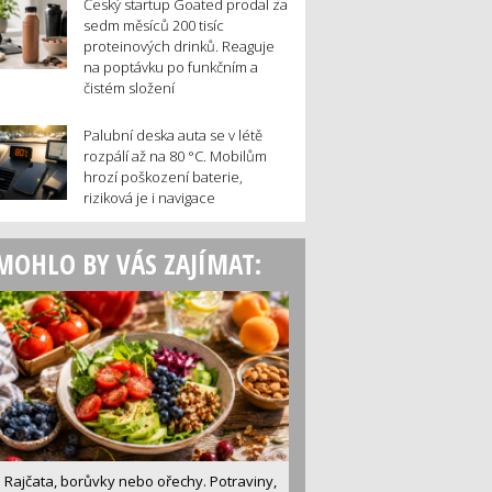
Český startup Goated prodal za
sedm měsíců 200 tisíc
proteinových drinků. Reaguje
na poptávku po funkčním a
čistém složení
Palubní deska auta se v létě
rozpálí až na 80 °C. Mobilům
hrozí poškození baterie,
riziková je i navigace
MOHLO BY VÁS ZAJÍMAT:
Rajčata, borůvky nebo ořechy. Potraviny,