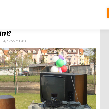
 planety. Víte, co všechno už dnes jde recyklovat? A třeba...
ektrem více než tisícovce obcí. Podle
írat?
Y
0 KOMENTÁŘŮ