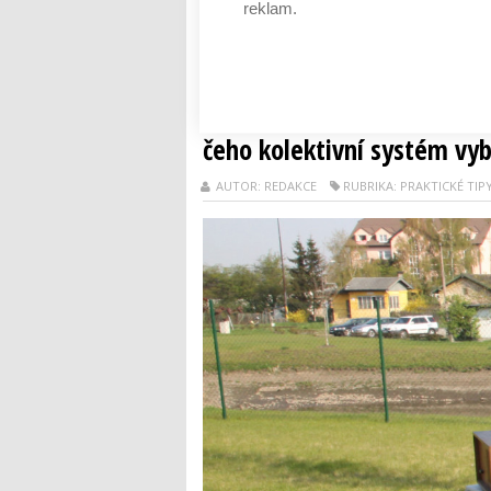
reklam.
Vyplatí se však při něm myslet i na zdraví
Číst dál
REMA pomáhá s odpadním el
čeho kolektivní systém vyb
AUTOR: REDAKCE
RUBRIKA: PRAKTICKÉ TIP