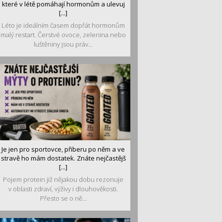
které v létě pomáhají hormonům a ulevuj
[...]
Léto je ideálním časem dopřát hormonům
malý restart. Čerstvé ovoce, zelenina nebo
luštěniny jsou práv...
Je jen pro sportovce, přiberu po něm a ve
stravě ho mám dostatek. Znáte nejčastějš
[...]
Pojem protein již nějakou dobu rezonuje
v oblasti zdraví, výživy i dlouhověkosti.
Přesto se o ně...