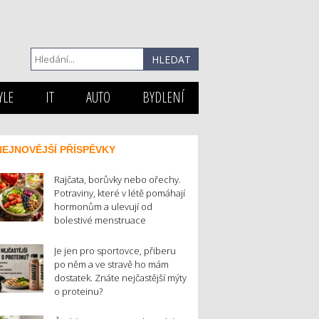
YLE
IT
AUTO
BYDLENÍ
NEJNOVĚJŠÍ PŘÍSPĚVKY
Rajčata, borůvky nebo ořechy.
Potraviny, které v létě pomáhají
hormonům a ulevují od
bolestivé menstruace
Je jen pro sportovce, přiberu
po něm a ve stravě ho mám
dostatek. Znáte nejčastější mýty
o proteinu?