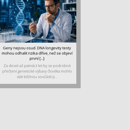
Geny nejsou osud. DNA longevity testy
mohou odhalit rizika dříve, než se objeví
první [...]
Za deset až patnáct let by se podrobné
přečtení genetické výbavy člověka mohlo
stát běžnou součástí p...