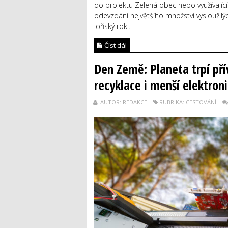
do projektu Zelená obec nebo využívající
odevzdání největšího množství vysloužilýc
loňský rok...
Číst dál
Den Země: Planeta trpí př
recyklace i menší elektron
AUTOR: REDAKCE
RUBRIKA: CESTOVÁNÍ