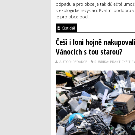
odpadu a pro obce je tak důležité umož
k ekologické recyklaci. Kvalitní podporu v
je pro obce pod...
Číst dál
Češi i loni hojně nakupova
Vánocích s tou starou?
AUTOR: REDAKCE
RUBRIKA: PRAKTICKÉ TIP