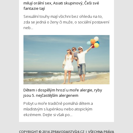
milují orální sex, Asiati skupinový, Češi své
fantazie tají
Sexuální touhy mají všichni bez ohledu na to,
zda se jedná o ženy či muže, o sociální postavení
neb...
Dětem i dospělým hrozí u moře alergie, ryby
jsou 5. nejčastějším alergenem
Pobyt u moře tradičně pomáhá dětem a
mladistvým s lupénkou nebo atopickým
ekzémem. Dejte si však po...
COPYRIGHT © 2014
ZPRAVODAJSTVÍ24.CZ
| VŠECHNA PRÁVA