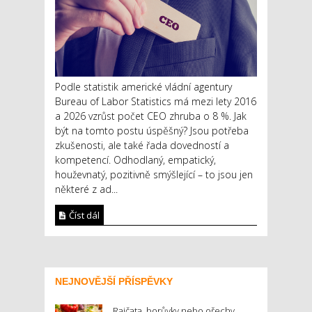
Podle statistik americké vládní agentury
Bureau of Labor Statistics má mezi lety 2016
a 2026 vzrůst počet CEO zhruba o 8 %. Jak
být na tomto postu úspěšný? Jsou potřeba
zkušenosti, ale také řada dovedností a
kompetencí. Odhodlaný, empatický,
houževnatý, pozitivně smýšlející – to jsou jen
některé z ad...
Číst dál
NEJNOVĚJŠÍ PŘÍSPĚVKY
Rajčata, borůvky nebo ořechy.