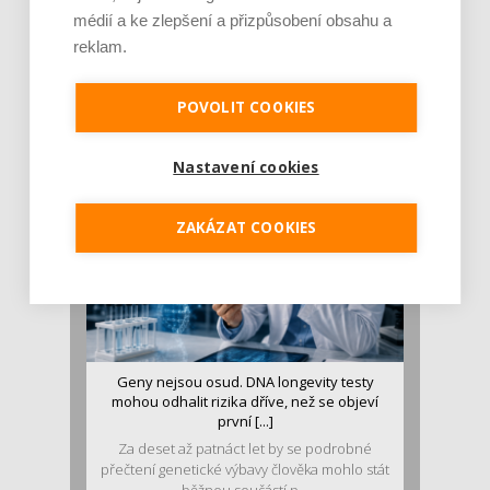
médií a ke zlepšení a přizpůsobení obsahu a
reklam.
Je jen pro sportovce, přiberu po něm a ve
stravě ho mám dostatek. Znáte nejčastějš [...]
Pojem protein již nějakou dobu rezonuje
POVOLIT COOKIES
v oblasti zdraví, výživy i dlouhověkosti. Přesto
se o ně...
Nastavení cookies
ZAKÁZAT COOKIES
Geny nejsou osud. DNA longevity testy
mohou odhalit rizika dříve, než se objeví
první [...]
Za deset až patnáct let by se podrobné
přečtení genetické výbavy člověka mohlo stát