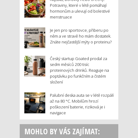
Potraviny, které v létě pomáhají
hormonům a ulevují od bolestivé
menstruace
Je jen pro sportovce, přiberu po
něm a ve stravě ho mám dostatek.
Znáte nejčastější mýty o proteinu?
Český startup Goated prodal za
sedm měsíců 200 tisíc
proteinových drinků. Reaguje na
poptávku po funkčním a čistém
složení
Palubní deska auta se v létě rozpálí
až na 80 °C. Mobilům hrozí
poškození baterie, riziková je i
navigace
MOHLO BY VÁS ZAJÍMAT: