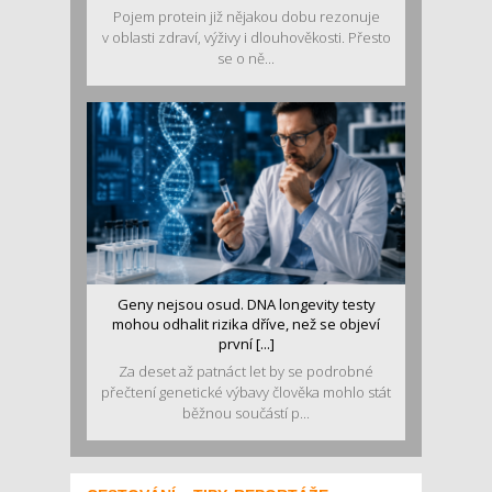
Pojem protein již nějakou dobu rezonuje
v oblasti zdraví, výživy i dlouhověkosti. Přesto
se o ně...
Geny nejsou osud. DNA longevity testy
mohou odhalit rizika dříve, než se objeví
první [...]
Za deset až patnáct let by se podrobné
přečtení genetické výbavy člověka mohlo stát
běžnou součástí p...