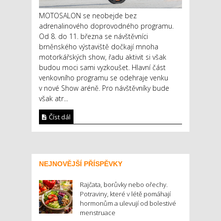
MOTOSALON se neobejde bez
adrenalinového doprovodného programu.
Od 8. do 11. března se návštěvníci
brněnského výstaviště dočkají mnoha
motorkářských show, řadu aktivit si však
budou moci sami vyzkoušet. Hlavní část
venkovního programu se odehraje venku
v nové Show aréně. Pro návštěvníky bude
však atr...
Číst dál
NEJNOVĚJŠÍ PŘÍSPĚVKY
Rajčata, borůvky nebo ořechy.
Potraviny, které v létě pomáhají
hormonům a ulevují od bolestivé
menstruace