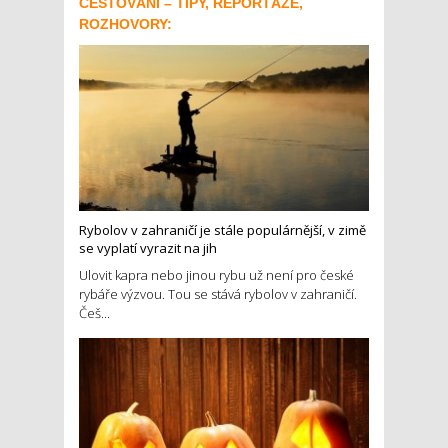
CESTOVÁNÍ – TIPY, REPORTÁŽE,
ROZHOVORY:
Rybolov v zahraničí je stále populárnější, v zimě
se vyplatí vyrazit na jih
Ulovit kapra nebo jinou rybu už není pro české
rybáře výzvou. Tou se stává rybolov v zahraničí.
Češ...