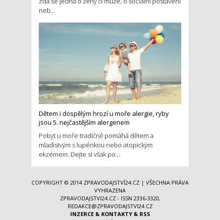
zda se jedná o ženy či muže, o sociální postavení
neb...
Dětem i dospělým hrozí u moře alergie, ryby
jsou 5. nejčastějším alergenem
Pobyt u moře tradičně pomáhá dětem a
mladistvým s lupénkou nebo atopickým
ekzémem. Dejte si však po...
COPYRIGHT © 2014
ZPRAVODAJSTVÍ24.CZ
| VŠECHNA PRÁVA
VYHRAZENA
ZPRAVODAJSTVI24.CZ - ISSN 2336-3320,
REDAKCE@ZPRAVODAJSTVI24.CZ
INZERCE
&
KONTAKTY
&
RSS