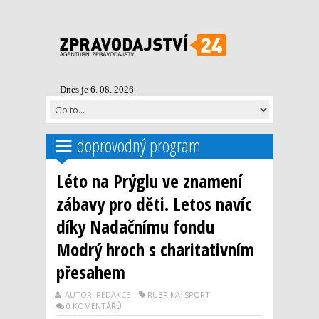
Dnes je 6. 08. 2026
doprovodný program
Léto na Prýglu ve znamení
zábavy pro děti. Letos navíc
díky Nadačnímu fondu
Modrý hroch s charitativním
přesahem
AUTOR: REDAKCE
RUBRIKA: SPORT
0 KOMENTÁŘŮ