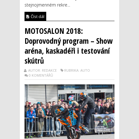
stejnojmenném rekre...
Číst dál
MOTOSALON 2018:
Doprovodný program – Show
aréna, kaskadéři i testování
skútrů
AUTOR: REDAKCE
RUBRIKA: AUTO
0 KOMENTÁŘŮ