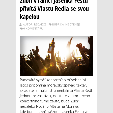
Zubří v rámci Jasenka Festu
přivítá Vlastu Redla se svou
kapelou
AUTOR: REDAKCE
RUBRIKA: NEJČTENĚJŠÍ
0 KOMENTÁŘŮ
Padesáté výročí koncertního působení si
letos připomíná moravský zpěvák, textař,
skladatel a multiinstrumentalista Vlasta Redl.
Jednou ze zastávek, do které v rámci svého
koncertního turné zavítá, bude Zubří
nedaleko Nového Města na Moravě,
kde bude hlavní hvězdou Jasenka Festu ve