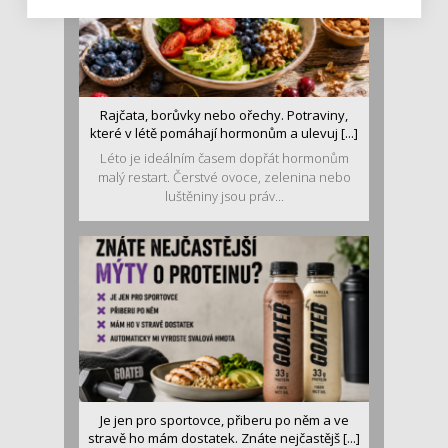
Rajčata, borůvky nebo ořechy. Potraviny,
které v létě pomáhají hormonům a ulevuj [...]
Léto je ideálním časem dopřát hormonům
malý restart. Čerstvé ovoce, zelenina nebo
luštěniny jsou práv...
Je jen pro sportovce, přiberu po něm a ve
stravě ho mám dostatek. Znáte nejčastějš [...]