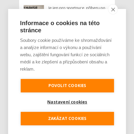
Je jen pro sportovce, přiberu po
něm a ve stravě ho mám dostatek.
Znáte nejčastější mýty o proteinu?
Informace o cookies na této
stránce
Český startup Goated prodal za
Soubory cookie používáme ke shromažďování
sedm měsíců 200 tisíc
proteinových drinků. Reaguje na
a analýze informací o výkonu a používání
poptávku po funkčním a čistém
webu, zajištění fungování funkcí ze sociálních
složení
médií a ke zlepšení a přizpůsobení obsahu a
reklam.
Palubní deska auta se v létě rozpálí
až na 80 °C. Mobilům hrozí
poškození baterie, riziková je i
POVOLIT COOKIES
navigace
Nastavení cookies
MOHLO BY VÁS ZAJÍMAT:
ZAKÁZAT COOKIES