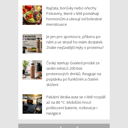
Rajčata, borůvky nebo ořechy.
Potraviny, které v létě pomáhají
hormonům a ulevují od bolestivé
menstruace
Je jen pro sportovce, přiberu po
něm a ve stravě ho mám dostatek.
Znáte nejčastější mýty o proteinu?
Český startup Goated prodal za
sedm měsíců 200 tisíc
proteinových drinků. Reaguje na
poptávku po funkčním a čistém
složení
Palubní deska auta se v létě rozpálí
až na 80 °C. Mobilům hrozí
poškození baterie, riziková je i
navigace