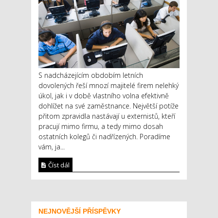
S nadcházejícím obdobím letních
dovolených řeší mnozí majitelé firem nelehký
úkol, jak i v době vlastního volna efektivně
dohlížet na své zaměstnance. Největší potíže
přitom zpravidla nastávají u externistů, kteří
pracují mimo firmu, a tedy mimo dosah
ostatních kolegů či nadřízených. Poradíme
vám, ja...
Číst dál
NEJNOVĚJŠÍ PŘÍSPĚVKY