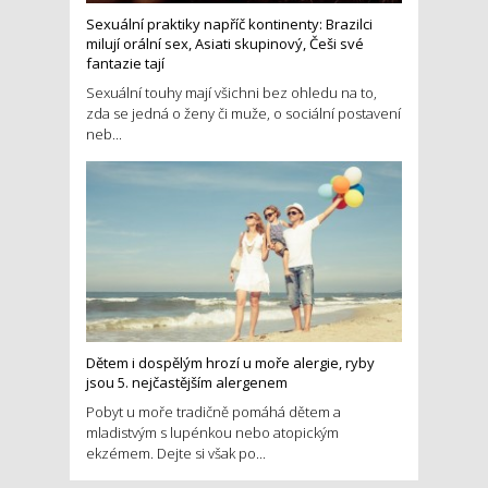
Sexuální praktiky napříč kontinenty: Brazilci
milují orální sex, Asiati skupinový, Češi své
fantazie tají
Sexuální touhy mají všichni bez ohledu na to,
zda se jedná o ženy či muže, o sociální postavení
neb...
Dětem i dospělým hrozí u moře alergie, ryby
jsou 5. nejčastějším alergenem
Pobyt u moře tradičně pomáhá dětem a
mladistvým s lupénkou nebo atopickým
ekzémem. Dejte si však po...