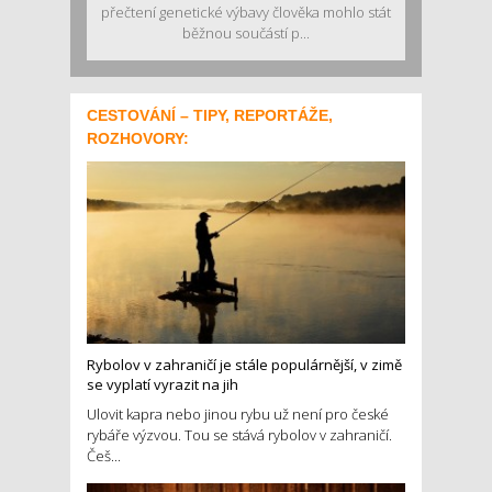
přečtení genetické výbavy člověka mohlo stát
běžnou součástí p...
CESTOVÁNÍ – TIPY, REPORTÁŽE,
ROZHOVORY:
Rybolov v zahraničí je stále populárnější, v zimě
se vyplatí vyrazit na jih
Ulovit kapra nebo jinou rybu už není pro české
rybáře výzvou. Tou se stává rybolov v zahraničí.
Češ...