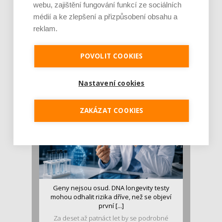
webu, zajištění fungování funkcí ze sociálních
médií a ke zlepšení a přizpůsobení obsahu a
reklam.
Je jen pro sportovce, přiberu po něm a ve
stravě ho mám dostatek. Znáte nejčastějš [...]
POVOLIT COOKIES
Pojem protein již nějakou dobu rezonuje
v oblasti zdraví, výživy i dlouhověkosti. Přesto
se o ně...
Nastavení cookies
ZAKÁZAT COOKIES
Geny nejsou osud. DNA longevity testy
mohou odhalit rizika dříve, než se objeví
první [...]
Za deset až patnáct let by se podrobné