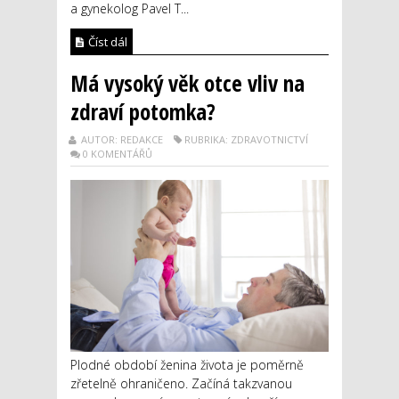
a gynekolog Pavel T...
Číst dál
Má vysoký věk otce vliv na
zdraví potomka?
AUTOR: REDAKCE
RUBRIKA: ZDRAVOTNICTVÍ
0 KOMENTÁŘŮ
Plodné období ženina života je poměrně
zřetelně ohraničeno. Začíná takzvanou