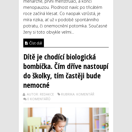
menarche, první menstruací, a končí
menopauzou. Plodnost navíc po třicátém
roce začíná klesat. Co naopak vzrůstá, je
míra rizika, ať už v podobě spontánního
potratu, či onemocnění potomka. Současné
ženy si toto obvykle velmi...
Číst dál
Dítě je chodící biologická
bombička. Čím dříve nastoupí
do školky, tím častěji bude
nemocné
AUTOR: REDAKCE
RUBRIKA: KOMENTÁŘ
0 KOMENTÁŘŮ