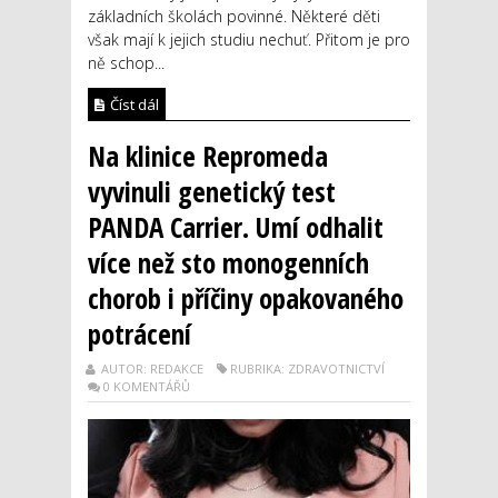
základních školách povinné. Některé děti
však mají k jejich studiu nechuť. Přitom je pro
ně schop...
Číst dál
Na klinice Repromeda
vyvinuli genetický test
PANDA Carrier. Umí odhalit
více než sto monogenních
chorob i příčiny opakovaného
potrácení
AUTOR: REDAKCE
RUBRIKA: ZDRAVOTNICTVÍ
0 KOMENTÁŘŮ