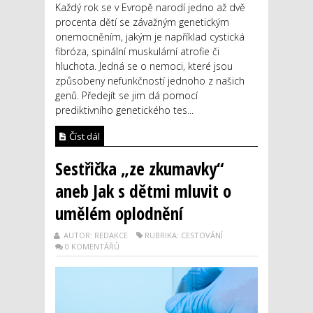
Každý rok se v Evropě narodí jedno až dvě
procenta dětí se závažným genetickým
onemocněním, jakým je například cystická
fibróza, spinální muskulární atrofie či
hluchota. Jedná se o nemoci, které jsou
způsobeny nefunkčností jednoho z našich
genů. Předejít se jim dá pomocí
prediktivního genetického tes...
Číst dál
Sestřička „ze zkumavky“
aneb Jak s dětmi mluvit o
umělém oplodnění
AUTOR: REDAKCE
RUBRIKA: CESTOVÁNÍ
0 KOMENTÁŘŮ