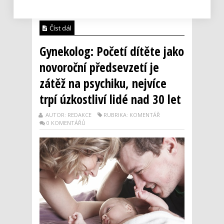
v platnost nejpozději v lé...
Číst dál
Gynekolog: Početí dítěte jako
novoroční předsevzetí je
zátěž na psychiku, nejvíce
trpí úzkostliví lidé nad 30 let
AUTOR: REDAKCE
RUBRIKA: KOMENTÁŘ
0 KOMENTÁŘŮ