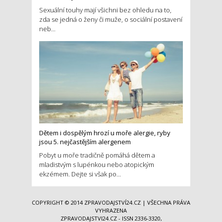
Sexuální touhy mají všichni bez ohledu na to,
zda se jedná o ženy či muže, o sociální postavení
neb...
Dětem i dospělým hrozí u moře alergie, ryby
jsou 5. nejčastějším alergenem
Pobyt u moře tradičně pomáhá dětem a
mladistvým s lupénkou nebo atopickým
ekzémem. Dejte si však po...
COPYRIGHT © 2014
ZPRAVODAJSTVÍ24.CZ
| VŠECHNA PRÁVA
VYHRAZENA
ZPRAVODAJSTVI24.CZ - ISSN 2336-3320,