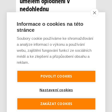
umělém oplodnění v
nedohlednu
AUTOR: REDAKCE
RUBRIKA: ZDRAVOTNICTVÍ
0 KOMENTÁŘŮ
Informace o cookies na této
stránce
Soubory cookie používáme ke shromažďování
a analýze informací o výkonu a používání
webu, zajištění fungování funkcí ze sociálních
médií a ke zlepšení a přizpůsobení obsahu a
reklam.
POVOLIT COOKIES
Ve Francii se během října intenzivně
projednávalo téma možnosti umělého
Nastavení cookies
oplodnění žen bez nutnosti přítomnosti
životního partnera. Zákon o bioetice, který
by takový postup umožnil, schválila dolní
ZAKÁZAT COOKIES
komora francouzského parlamentu drtivou
většinou. Vláda doufá, že zákon vejde