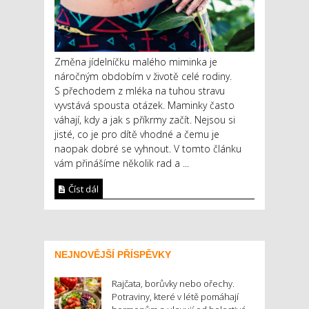
Změna jídelníčku malého miminka je
náročným obdobím v životě celé rodiny.
S přechodem z mléka na tuhou stravu
vyvstává spousta otázek. Maminky často
váhají, kdy a jak s příkrmy začít. Nejsou si
jisté, co je pro dítě vhodné a čemu je
naopak dobré se vyhnout. V tomto článku
vám přinášíme několik rad a ...
Číst dál
NEJNOVĚJŠÍ PŘÍSPĚVKY
Rajčata, borůvky nebo ořechy.
Potraviny, které v létě pomáhají