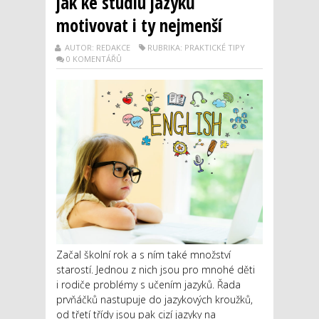
jak ke studiu jazyků
motivovat i ty nejmenší
AUTOR: REDAKCE
RUBRIKA: PRAKTICKÉ TIPY
0 KOMENTÁŘŮ
Začal školní rok a s ním také množství
starostí. Jednou z nich jsou pro mnohé děti
i rodiče problémy s učením jazyků. Řada
prvňáčků nastupuje do jazykových kroužků,
od třetí třídy jsou pak cizí jazyky na