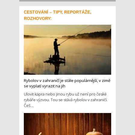
CESTOVÁNÍ – TIPY, REPORTÁŽE,
ROZHOVORY:
Rybolov v zahraničí je stále populárnější, v zimě
se vyplatí vyrazit na jih
Ulovit kapra nebo jinou rybu už není pro české
rybáře výzvou. Tou se stává rybolov v zahraničí.
Češ...