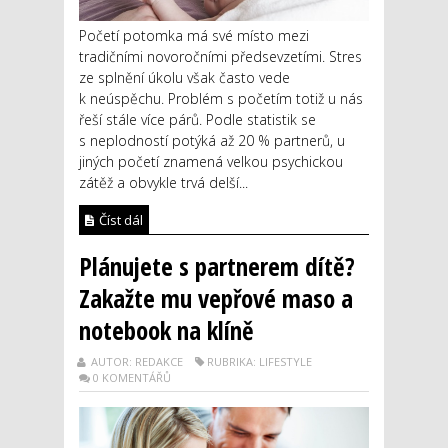
Početí potomka má své místo mezi
tradičními novoročními předsevzetími. Stres
ze splnění úkolu však často vede
k neúspěchu. Problém s početím totiž u nás
řeší stále více párů. Podle statistik se
s neplodností potýká až 20 % partnerů, u
jiných početí znamená velkou psychickou
zátěž a obvykle trvá delší...
Číst dál
Plánujete s partnerem dítě?
Zakažte mu vepřové maso a
notebook na klíně
AUTOR: REDAKCE
RUBRIKA: LIFESTYLE
0 KOMENTÁŘŮ