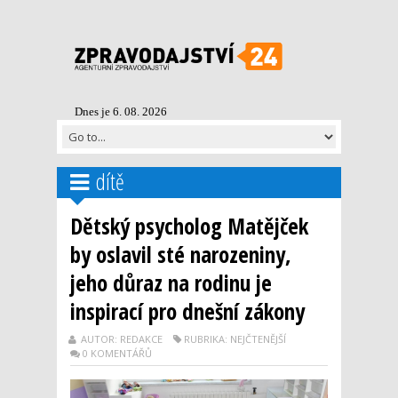
Dnes je 6. 08. 2026
dítě
Dětský psycholog Matějček
by oslavil sté narozeniny,
jeho důraz na rodinu je
inspirací pro dnešní zákony
AUTOR: REDAKCE
RUBRIKA: NEJČTENĚJŠÍ
0 KOMENTÁŘŮ