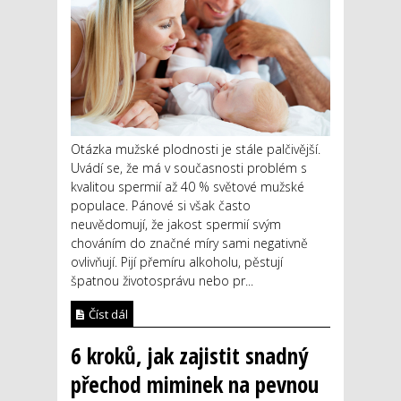
Otázka mužské plodnosti je stále palčivější.
Uvádí se, že má v současnosti problém s
kvalitou spermií až 40 % světové mužské
populace. Pánové si však často
neuvědomují, že jakost spermií svým
chováním do značné míry sami negativně
ovlivňují. Pijí přemíru alkoholu, pěstují
špatnou životosprávu nebo pr...
Číst dál
6 kroků, jak zajistit snadný
přechod miminek na pevnou