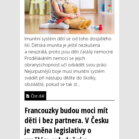
Imunitní systém dětí se od toho dospělého
liší. Dětská imunita je ještě nezkušená
a nevyzrálá, proto jsou děti častěji nemocné.
Proděláváním nemocí se jejich
obranyschopnost učí odvádět svou práci.
Nejurputnější boje musí imunitní systém
svádět při nástupu dítěte do školky,
obzvláště, pokud se tak st...
Číst dál
Francouzky budou moci mít
děti i bez partnera. V Česku
je změna legislativy o