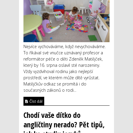
Nejvíce vychováváme, když nevychováváme.
To říkával své vnučce uznávaný profesor a
reformátor péče o děti Zdeněk Matějček,
který by 16. srpna oslavil sté narozeniny.
Vždy vyzdvihoval rodinu jako nejlepší
prostředí, ve kterém může dítě vyrůstat.
Matějčkův odkaz se promítá i do
současných zákonů o rodi...
Číst dál
Chodí vaše dítko do
angličtiny nerado? Pět tipů,