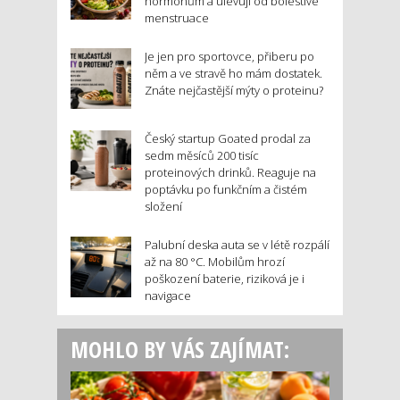
hormonům a ulevují od bolestivé
menstruace
Je jen pro sportovce, přiberu po
něm a ve stravě ho mám dostatek.
Znáte nejčastější mýty o proteinu?
Český startup Goated prodal za
sedm měsíců 200 tisíc
proteinových drinků. Reaguje na
poptávku po funkčním a čistém
složení
Palubní deska auta se v létě rozpálí
až na 80 °C. Mobilům hrozí
poškození baterie, riziková je i
navigace
MOHLO BY VÁS ZAJÍMAT: