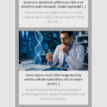
Je jen pro sportovce, přiberu po něm a ve
stravě ho mám dostatek. Znáte nejčastějš [...]
Pojem protein již nějakou dobu rezonuje
v oblasti zdraví, výživy i dlouhověkosti. Přesto
se o ně...
Geny nejsou osud. DNA longevity testy
mohou odhalit rizika dříve, než se objeví
první [...]
Za deset až patnáct let by se podrobné
přečtení genetické výbavy člověka mohlo stát
běžnou součástí p...