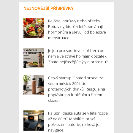
NEJNOVĚJŠÍ PŘÍSPĚVKY
Rajčata, borůvky nebo ořechy.
Potraviny, které v létě pomáhají
hormonům a ulevují od bolestivé
menstruace
Je jen pro sportovce, přiberu po
něm a ve stravě ho mám dostatek.
Znáte nejčastější mýty o proteinu?
Český startup Goated prodal za
sedm měsíců 200 tisíc
proteinových drinků. Reaguje na
poptávku po funkčním a čistém
složení
Palubní deska auta se v létě rozpálí
až na 80 °C. Mobilům hrozí
poškození baterie, riziková je i
navigace