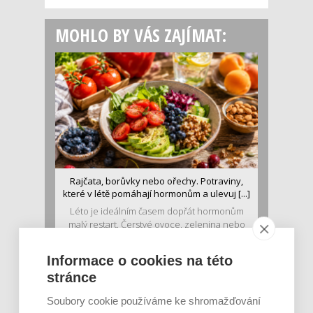
MOHLO BY VÁS ZAJÍMAT:
Rajčata, borůvky nebo ořechy. Potraviny,
které v létě pomáhají hormonům a ulevuj [...]
Léto je ideálním časem dopřát hormonům
malý restart. Čerstvé ovoce, zelenina nebo
luštěniny jsou práv...
Informace o cookies na této
stránce
Soubory cookie používáme ke shromažďování