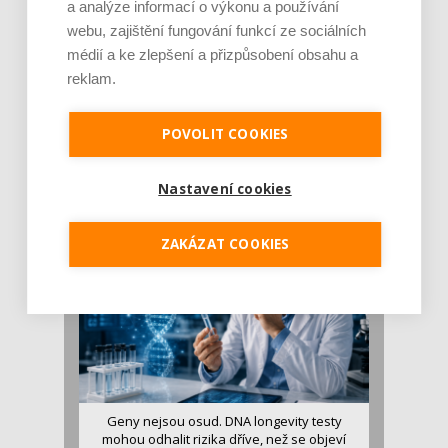
a analýze informací o výkonu a používání
webu, zajištění fungování funkcí ze sociálních
médií a ke zlepšení a přizpůsobení obsahu a
reklam.
Je jen pro sportovce, přiberu po něm a ve
POVOLIT COOKIES
stravě ho mám dostatek. Znáte nejčastějš [...]
Pojem protein již nějakou dobu rezonuje
v oblasti zdraví, výživy i dlouhověkosti. Přesto
Nastavení cookies
se o ně...
ZAKÁZAT COOKIES
Geny nejsou osud. DNA longevity testy
mohou odhalit rizika dříve, než se objeví