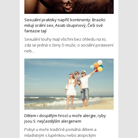
Sexuální praktiky napříč kontinenty: Brazilci
milují orální sex, Asiati skupinový, Češi své
fantazie tají
Sexuální touhy mají všichni bez ohledu na to,
zda se jedná o ženy či muže, o sociální postavení
neb...
Dětem i dospělým hrozí u moře alergie, ryby
jsou 5. nejčastějším alergenem
Pobyt u moře tradičně pomáhá dětem a
mladistvým s lupénkou nebo atopickým