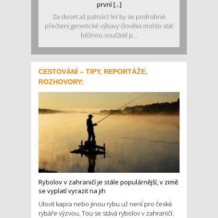
první [...]
Za deset až patnáct let by se podrobné
přečtení genetické výbavy člověka mohlo stát
běžnou součástí p...
CESTOVÁNÍ – TIPY, REPORTÁŽE,
ROZHOVORY:
Rybolov v zahraničí je stále populárnější, v zimě
se vyplatí vyrazit na jih
Ulovit kapra nebo jinou rybu už není pro české
rybáře výzvou. Tou se stává rybolov v zahraničí.