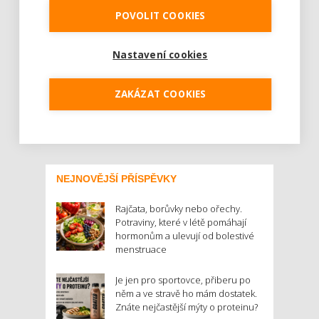
Den Země. Nejen v tento den bychom se
POVOLIT COOKIES
měli zamyslet nad tím, jak se chovat
ekologicky, abychom chránili zemi a životní
prostředí. Mnohdy tuto myšlenku zavrhneme
Nastavení cookies
kvůli obavám, že nás to bude něco stát
nebo se budeme muset něčeho...
ZAKÁZAT COOKIES
Číst dál
NEJNOVĚJŠÍ PŘÍSPĚVKY
Rajčata, borůvky nebo ořechy.
Potraviny, které v létě pomáhají
hormonům a ulevují od bolestivé
menstruace
Je jen pro sportovce, přiberu po
něm a ve stravě ho mám dostatek.
Znáte nejčastější mýty o proteinu?