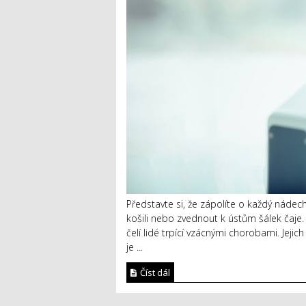
Představte si, že zápolíte o každý nádec
košili nebo zvednout k ústům šálek čaje.
čelí lidé trpící vzácnými chorobami. Jej
je ...
Číst dál