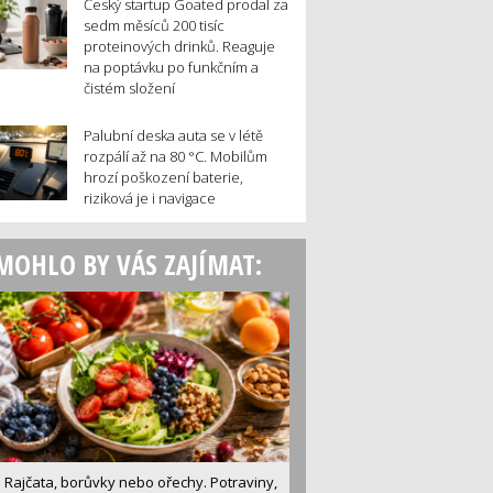
Český startup Goated prodal za
sedm měsíců 200 tisíc
proteinových drinků. Reaguje
na poptávku po funkčním a
čistém složení
Palubní deska auta se v létě
rozpálí až na 80 °C. Mobilům
hrozí poškození baterie,
riziková je i navigace
MOHLO BY VÁS ZAJÍMAT:
Rajčata, borůvky nebo ořechy. Potraviny,