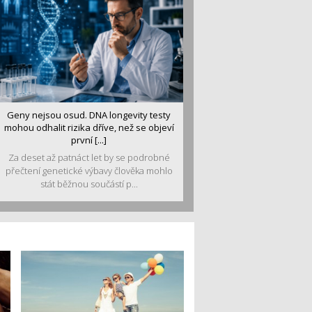
Geny nejsou osud. DNA longevity testy
mohou odhalit rizika dříve, než se objeví
první [...]
Za deset až patnáct let by se podrobné
přečtení genetické výbavy člověka mohlo
stát běžnou součástí p...