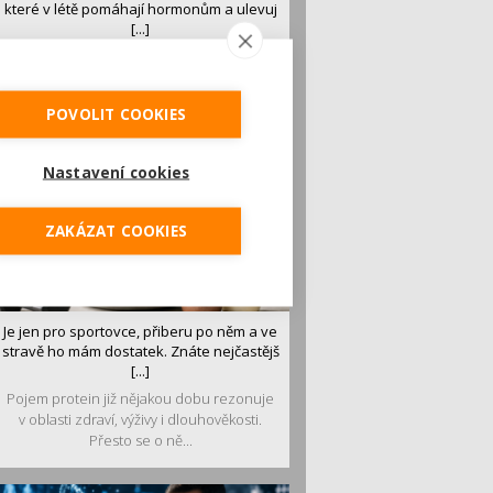
které v létě pomáhají hormonům a ulevuj
[...]
Léto je ideálním časem dopřát hormonům
malý restart. Čerstvé ovoce, zelenina nebo
luštěniny jsou práv...
POVOLIT COOKIES
Nastavení cookies
ZAKÁZAT COOKIES
Je jen pro sportovce, přiberu po něm a ve
stravě ho mám dostatek. Znáte nejčastějš
[...]
Pojem protein již nějakou dobu rezonuje
v oblasti zdraví, výživy i dlouhověkosti.
Přesto se o ně...