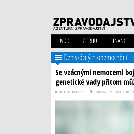
ÚVOD
Z TRHU
FINANCE
Den vzácných onemocnění
Se vzácnými nemocemi boju
genetické vady přitom můž
AUTOR: REDAKCE
RUBRIKA: ZDRAVOTNICTV