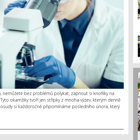
h, nemůžete bez problémů polykat, zapnout si knoflíky na
 Tyto okamžiky tvoří jen střípky z mnoha výzev, kterým denně
ich osudy si každoročně připomínáme posledního února, který