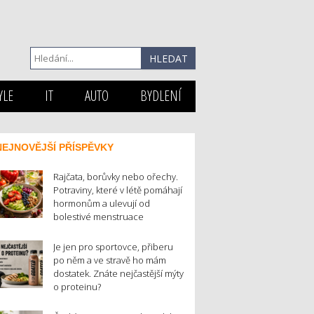
YLE
IT
AUTO
BYDLENÍ
NEJNOVĚJŠÍ PŘÍSPĚVKY
Rajčata, borůvky nebo ořechy.
Potraviny, které v létě pomáhají
hormonům a ulevují od
bolestivé menstruace
Je jen pro sportovce, přiberu
po něm a ve stravě ho mám
dostatek. Znáte nejčastější mýty
o proteinu?