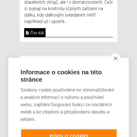
stavebních strojů, ale i v domácnostech. Češi
si zvykají na kontrolu různých zařízení na
dálku, kdy dálkovým ovládáním měří
například už i spotře...
Číst dál
NEJNOVĚJŠÍ PŘÍSPĚVKY
Informace o cookies na této
Rajčata, borůvky nebo ořechy.
stránce
Potraviny, které v létě pomáhají
hormonům a ulevují od bolestivé
Soubory cookie používáme ke shromažďování
menstruace
a analýze informací o výkonu a používání
webu, zajištění fungování funkcí ze sociálních
Je jen pro sportovce, přiberu po
něm a ve stravě ho mám dostatek.
médií a ke zlepšení a přizpůsobení obsahu a
Znáte nejčastější mýty o proteinu?
reklam.
Český startup Goated prodal za
POVOLIT COOKIES