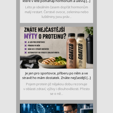
které v létě pomáhají hormonům a ulevuj [...]
Léto je ideálním časem dopřát hormonům
malý restart. Čerstvé ovoce, zelenina nebo
luštěniny jsou práv...
Je jen pro sportovce, přiberu po něm a ve
stravě ho mám dostatek. Znáte nejčastějš [...]
Pojem protein již nějakou dobu rezonuje
v oblasti zdraví, výživy i dlouhověkosti. Přesto
se o ně...