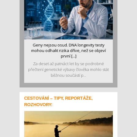
Geny nejsou osud. DNA longevity testy
mohou odhalit rizika dříve, než se objeví
první [...]
Za deset až patnáct let by se podrobné
přečtení genetické výbavy člověka mohlo stát
běžnou součástí p...
CESTOVÁNÍ – TIPY, REPORTÁŽE,
ROZHOVORY: