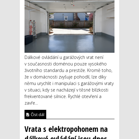
Dálkové ovládání u garážových vrat není
v současnosti doménou pouze vysokého
životního standardu a prestiže. Kromě toho,
že v domácnosti zvyšuje pohodlí, lze díky
němu urychlit i manipulaci s garážovými vraty
v situaci, kdy se nacházejí v těsné blízkosti
frekventované silnice. Rychlé otevření a
zavře...
Číst dál
Vrata s elektropohonem na
dálkové ovládání jsou dnes