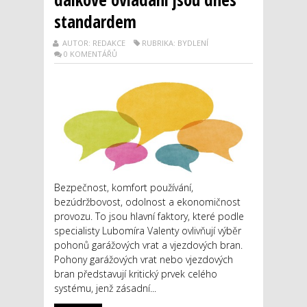
standardem
AUTOR: REDAKCE
RUBRIKA: BYDLENÍ
0 KOMENTÁŘŮ
Bezpečnost, komfort používání,
bezúdržbovost, odolnost a ekonomičnost
provozu. To jsou hlavní faktory, které podle
specialisty Lubomíra Valenty ovlivňují výběr
pohonů garážových vrat a vjezdových bran.
Pohony garážových vrat nebo vjezdových
bran představují kritický prvek celého
systému, jenž zásadní...