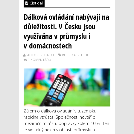
Číst dál
Dálková ovládání nabývají na
důležitosti. V Česku jsou
využívána v průmyslu i
v domácnostech
AUTOR: REDAKCE
RUBRIKA: Z TRHU
0 KOMENTÁŘŮ
Zájem o dálková ovládání v tuzemsku
rapidně vzrůstá. Společnosti hovoří o
meziročním růstu poptávky kolem 10 %. Ten
je viditelný nejen v oblasti průmyslu a