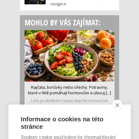
navigace
MOHLO BY VÁS ZAJÍMAT:
Rajčata, borůvky nebo ořechy. Potraviny,
které v létě pomáhají hormonům a ulevuj [...]
Léto je ideálním časem dopřát hormonům
malý restart. Čerstvé ovoce, zelenina nebo
luštěniny jsou práv...
Informace o cookies na této
stránce
Soubory cookie používáme ke shromažďování