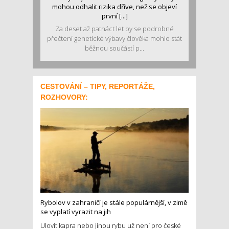
mohou odhalit rizika dříve, než se objeví
první [...]
Za deset až patnáct let by se podrobné
přečtení genetické výbavy člověka mohlo stát
běžnou součástí p...
CESTOVÁNÍ – TIPY, REPORTÁŽE,
ROZHOVORY:
Rybolov v zahraničí je stále populárnější, v zimě
se vyplatí vyrazit na jih
Ulovit kapra nebo jinou rybu už není pro české