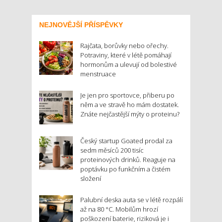
NEJNOVĚJŠÍ PŘÍSPĚVKY
Rajčata, borůvky nebo ořechy.
Potraviny, které v létě pomáhají
hormonům a ulevují od bolestivé
menstruace
Je jen pro sportovce, přiberu po
něm a ve stravě ho mám dostatek.
Znáte nejčastější mýty o proteinu?
Český startup Goated prodal za
sedm měsíců 200 tisíc
proteinových drinků. Reaguje na
poptávku po funkčním a čistém
složení
Palubní deska auta se v létě rozpálí
až na 80 °C. Mobilům hrozí
poškození baterie, riziková je i