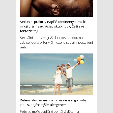
Sexuální praktiky napříč kontinenty: Brazilci
milují orální sex, Asiati skupinový, Češi své
fantazie tají
Sexuální touhy mají všichni bez ohledu na to,
zda se jedná o ženy či muže, o sociální postavení
neb...
Dětem i dospělým hrozí u moře alergie, ryby
jsou 5. nejčastějším alergenem
Pobyt u moře tradičně pomáhá dětem a