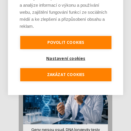
a analýze informací o výkonu a používání
webu, zajištění fungování funkcí ze sociálních
médií a ke zlepšení a přizpůsobení obsahu a
reklam.
Je jen pro sportovce, přiberu po něm a ve
POVOLIT COOKIES
stravě ho mám dostatek. Znáte nejčastějš [...]
Pojem protein již nějakou dobu rezonuje
Nastavení cookies
v oblasti zdraví, výživy i dlouhověkosti. Přesto
se o ně...
ZAKÁZAT COOKIES
Geny nejsou osud. DNA longevity testy