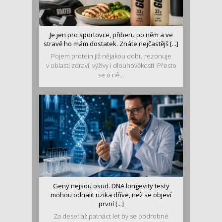
Je jen pro sportovce, přiberu po něm a ve
stravě ho mám dostatek. Znáte nejčastějš [...]
Pojem protein již nějakou dobu rezonuje
v oblasti zdraví, výživy i dlouhověkosti. Přesto
se o ně...
Geny nejsou osud. DNA longevity testy
mohou odhalit rizika dříve, než se objeví
první [...]
Za deset až patnáct let by se podrobné