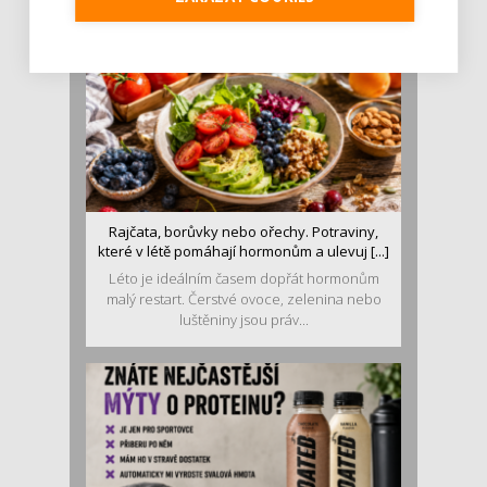
MOHLO BY VÁS ZAJÍMAT:
Rajčata, borůvky nebo ořechy. Potraviny,
které v létě pomáhají hormonům a ulevuj [...]
Léto je ideálním časem dopřát hormonům
malý restart. Čerstvé ovoce, zelenina nebo
luštěniny jsou práv...