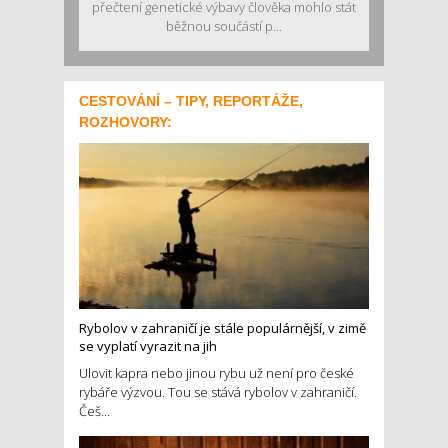
přečtení genetické výbavy člověka mohlo stát
běžnou součástí p...
CESTOVÁNÍ – TIPY, REPORTÁŽE,
ROZHOVORY:
Rybolov v zahraničí je stále populárnější, v zimě
se vyplatí vyrazit na jih
Ulovit kapra nebo jinou rybu už není pro české
rybáře výzvou. Tou se stává rybolov v zahraničí.
Češ...