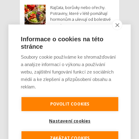
Rajčata, borůvky nebo ořechy.
Potraviny, které v létě pomáhají
hormonům a ulevují od bolestivé
menstruace
Je jen pro sportovce, přiberu po
Informace o cookies na této
něm a ve stravě ho mám dostatek.
stránce
Znáte nejčastější mýty o proteinu?
Soubory cookie používáme ke shromažďování
a analýze informací o výkonu a používání
Český startup Goated prodal za
webu, zajištění fungování funkcí ze sociálních
sedm měsíců 200 tisíc
proteinových drinků. Reaguje na
médií a ke zlepšení a přizpůsobení obsahu a
poptávku po funkčním a čistém
reklam.
složení
Palubní deska auta se v létě rozpálí
POVOLIT COOKIES
až na 80 °C. Mobilům hrozí
poškození baterie, riziková je i
Nastavení cookies
navigace
ZAKÁZAT COOKIES