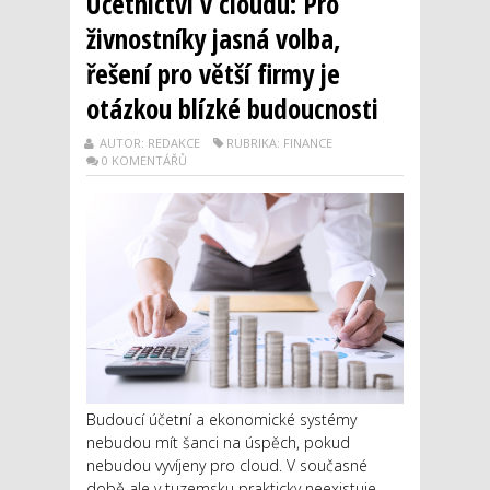
Účetnictví v cloudu: Pro
živnostníky jasná volba,
řešení pro větší firmy je
otázkou blízké budoucnosti
AUTOR: REDAKCE
RUBRIKA: FINANCE
0 KOMENTÁŘŮ
Budoucí účetní a ekonomické systémy
nebudou mít šanci na úspěch, pokud
nebudou vyvíjeny pro cloud. V současné
době ale v tuzemsku prakticky neexistuje