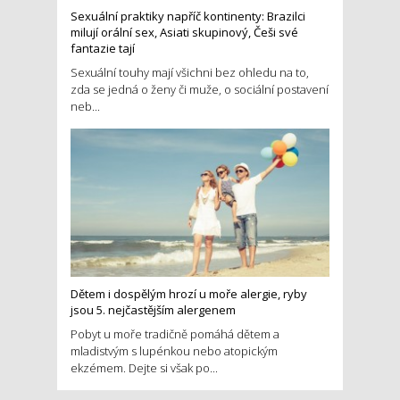
Sexuální praktiky napříč kontinenty: Brazilci
milují orální sex, Asiati skupinový, Češi své
fantazie tají
Sexuální touhy mají všichni bez ohledu na to,
zda se jedná o ženy či muže, o sociální postavení
neb...
Dětem i dospělým hrozí u moře alergie, ryby
jsou 5. nejčastějším alergenem
Pobyt u moře tradičně pomáhá dětem a
mladistvým s lupénkou nebo atopickým
ekzémem. Dejte si však po...