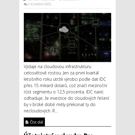
0 KOMENTÁŘŮ
Výdaje na cloudovou infrastrukturu
celosvětově rostou. Jen za první kvartál
letošního roku utržili výrobci podle dat IDC
přes 15 miliard dolarů, což značí meziroční
růst segmentu o 12,5 procenta. IDC navíc
odhaduje, že investice do cloudových řešení
by v brzké době měly překonat ty do
necloudových. R...
Číst dál