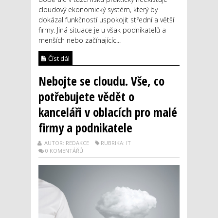
cloudový ekonomický systém, který by
dokázal funkčností uspokojit střední a větší
firmy. Jiná situace je u však podnikatelů a
menších nebo začínajícíc...
Číst dál
Nebojte se cloudu. Vše, co
potřebujete vědět o
kanceláři v oblacích pro malé
firmy a podnikatele
AUTOR: REDAKCE
RUBRIKA: IT
0 KOMENTÁŘŮ