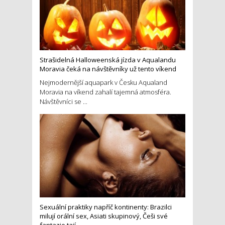
Strašidelná Halloweenská jízda v Aqualandu
Moravia čeká na návštěvníky už tento víkend
Nejmodernější aquapark v Česku Aqualand
Moravia na víkend zahalí tajemná atmosféra.
Návštěvníci se ...
Sexuální praktiky napříč kontinenty: Brazilci
milují orální sex, Asiati skupinový, Češi své
fantazie tají