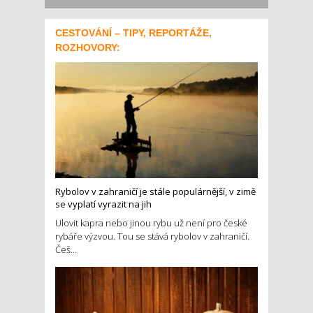
CESTOVÁNÍ – TIPY, REPORTÁŽE,
ROZHOVORY:
Rybolov v zahraničí je stále populárnější, v zimě
se vyplatí vyrazit na jih
Ulovit kapra nebo jinou rybu už není pro české
rybáře výzvou. Tou se stává rybolov v zahraničí.
Češ...