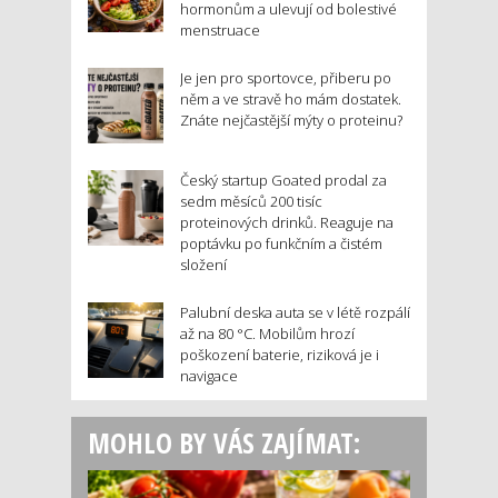
hormonům a ulevují od bolestivé
menstruace
Je jen pro sportovce, přiberu po
něm a ve stravě ho mám dostatek.
Znáte nejčastější mýty o proteinu?
Český startup Goated prodal za
sedm měsíců 200 tisíc
proteinových drinků. Reaguje na
poptávku po funkčním a čistém
složení
Palubní deska auta se v létě rozpálí
až na 80 °C. Mobilům hrozí
poškození baterie, riziková je i
navigace
MOHLO BY VÁS ZAJÍMAT: