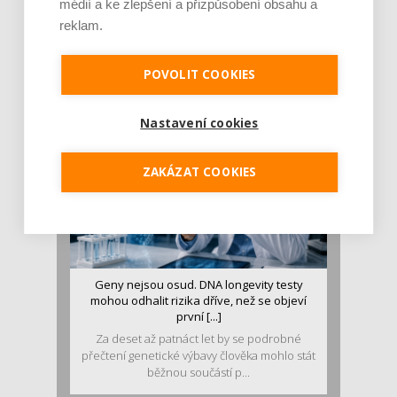
médií a ke zlepšení a přizpůsobení obsahu a
Je jen pro sportovce, přiberu po něm a ve
reklam.
stravě ho mám dostatek. Znáte nejčastějš [...]
Pojem protein již nějakou dobu rezonuje
v oblasti zdraví, výživy i dlouhověkosti. Přesto
POVOLIT COOKIES
se o ně...
Nastavení cookies
ZAKÁZAT COOKIES
Geny nejsou osud. DNA longevity testy
mohou odhalit rizika dříve, než se objeví
první [...]
Za deset až patnáct let by se podrobné
přečtení genetické výbavy člověka mohlo stát
běžnou součástí p...