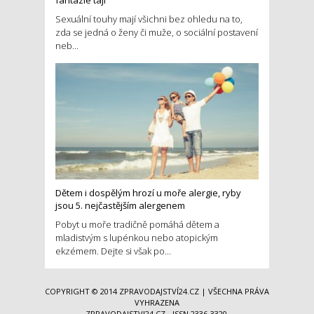
Sexuální touhy mají všichni bez ohledu na to,
zda se jedná o ženy či muže, o sociální postavení
neb...
Dětem i dospělým hrozí u moře alergie, ryby
jsou 5. nejčastějším alergenem
Pobyt u moře tradičně pomáhá dětem a
mladistvým s lupénkou nebo atopickým
ekzémem. Dejte si však po...
COPYRIGHT © 2014
ZPRAVODAJSTVÍ24.CZ
| VŠECHNA PRÁVA
VYHRAZENA
ZPRAVODAJSTVI24.CZ - ISSN 2336-3320,