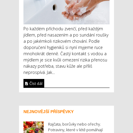
Po každém příchodu zvenčí, před každým
jídlem, před nasazením a po sundání roušky
a po jakémkoli rizikovém chování. Podle
doporučení hygieniků si nyní myjeme ruce
mnohokrát denně. Častý kontakt s vodou a
mýdlem je sice kvůli omezení rizika přenosu
nákazy potřeba, stavu kůže ale příliš
neprospívá. Jak...
Číst dál
NEJNOVĚJŠÍ PŘÍSPĚVKY
Rajčata, borůvky nebo ořechy.
Potraviny, které v létě pomáhají