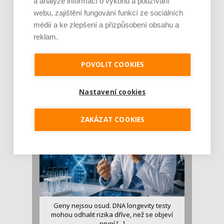
a analýze informací o výkonu a používání
webu, zajištění fungování funkcí ze sociálních
médií a ke zlepšení a přizpůsobení obsahu a
reklam.
Je jen pro sportovce, přiberu po něm a ve
stravě ho mám dostatek. Znáte nejčastějš [...]
POVOLIT COOKIES
Pojem protein již nějakou dobu rezonuje
v oblasti zdraví, výživy i dlouhověkosti. Přesto
Nastavení cookies
se o ně...
ZAKÁZAT COOKIES
Geny nejsou osud. DNA longevity testy
mohou odhalit rizika dříve, než se objeví
první [...]