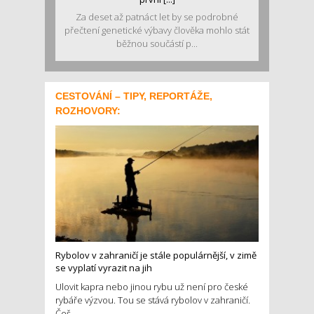
Za deset až patnáct let by se podrobné
přečtení genetické výbavy člověka mohlo stát
běžnou součástí p...
CESTOVÁNÍ – TIPY, REPORTÁŽE,
ROZHOVORY:
Rybolov v zahraničí je stále populárnější, v zimě
se vyplatí vyrazit na jih
Ulovit kapra nebo jinou rybu už není pro české
rybáře výzvou. Tou se stává rybolov v zahraničí.
Češ...