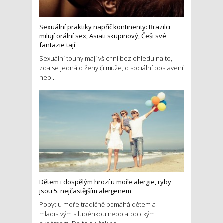
Sexuální praktiky napříč kontinenty: Brazilci
milují orální sex, Asiati skupinový, Češi své
fantazie tají
Sexuální touhy mají všichni bez ohledu na to,
zda se jedná o ženy či muže, o sociální postavení
neb...
Dětem i dospělým hrozí u moře alergie, ryby
jsou 5. nejčastějším alergenem
Pobyt u moře tradičně pomáhá dětem a
mladistvým s lupénkou nebo atopickým