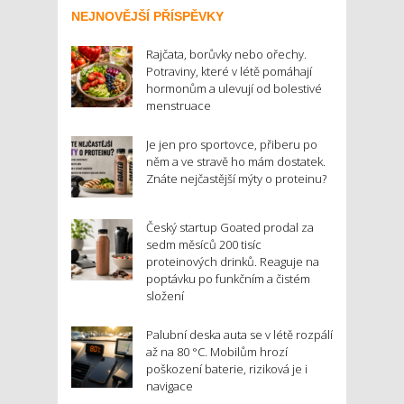
NEJNOVĚJŠÍ PŘÍSPĚVKY
Rajčata, borůvky nebo ořechy.
Potraviny, které v létě pomáhají
hormonům a ulevují od bolestivé
menstruace
Je jen pro sportovce, přiberu po
něm a ve stravě ho mám dostatek.
Znáte nejčastější mýty o proteinu?
Český startup Goated prodal za
sedm měsíců 200 tisíc
proteinových drinků. Reaguje na
poptávku po funkčním a čistém
složení
Palubní deska auta se v létě rozpálí
až na 80 °C. Mobilům hrozí
poškození baterie, riziková je i
navigace