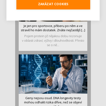
ZAKÁZAT COOKIES
Je jen pro sportovce, přiberu po něm a ve
stravě ho mám dostatek. Znáte nejčastějš [...]
Pojem protein již nějakou dobu rezonuje
v oblasti zdraví, výživy i dlouhověkosti. Přesto
se o ně...
Geny nejsou osud. DNA longevity testy
mohou odhalit rizika dříve, než se objeví