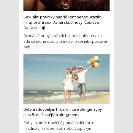
Sexuální praktiky napříč kontinenty: Brazilci
milují orální sex, Asiati skupinový, Češi své
fantazie tají
Sexuální touhy mají všichni bez ohledu na to,
zda se jedná o ženy či muže, o sociální postavení
neb...
Dětem i dospělým hrozí u moře alergie, ryby
jsou 5. nejčastějším alergenem
Pobyt u moře tradičně pomáhá dětem a
mladistvým s lupénkou nebo atopickým