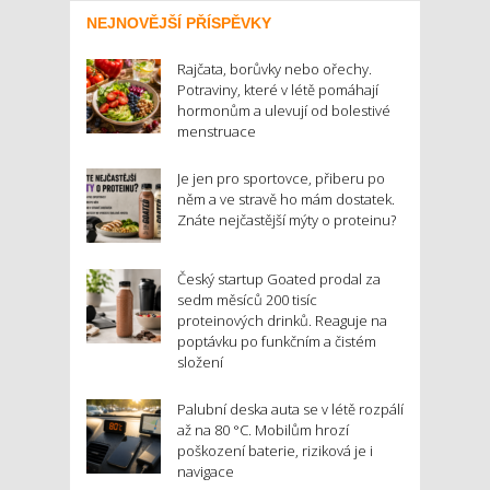
NEJNOVĚJŠÍ PŘÍSPĚVKY
Rajčata, borůvky nebo ořechy.
Potraviny, které v létě pomáhají
hormonům a ulevují od bolestivé
menstruace
Je jen pro sportovce, přiberu po
něm a ve stravě ho mám dostatek.
Znáte nejčastější mýty o proteinu?
Český startup Goated prodal za
sedm měsíců 200 tisíc
proteinových drinků. Reaguje na
poptávku po funkčním a čistém
složení
Palubní deska auta se v létě rozpálí
až na 80 °C. Mobilům hrozí
poškození baterie, riziková je i
navigace