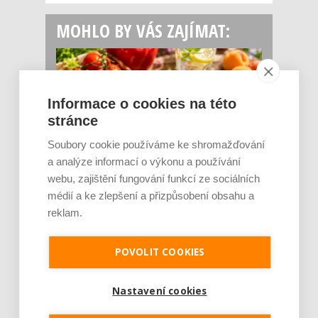
MOHLO BY VÁS ZAJÍMAT:
Informace o cookies na této
stránce
Soubory cookie používáme ke shromažďování
a analýze informací o výkonu a používání
webu, zajištění fungování funkcí ze sociálních
Rajčata, borůvky nebo ořechy. Potraviny,
které v létě pomáhají hormonům a ulevuj [...]
médií a ke zlepšení a přizpůsobení obsahu a
Léto je ideálním časem dopřát hormonům
reklam.
malý restart. Čerstvé ovoce, zelenina nebo
luštěniny jsou práv...
POVOLIT COOKIES
Nastavení cookies