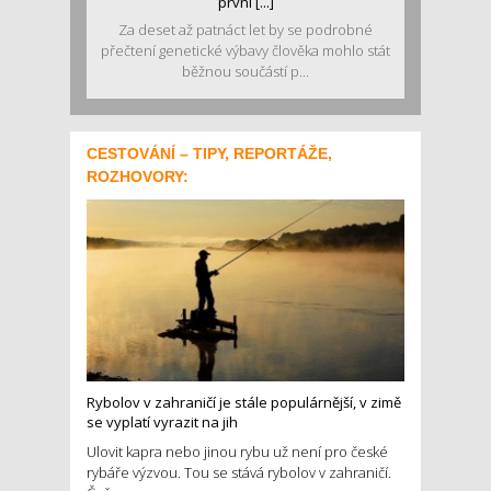
první [...]
Za deset až patnáct let by se podrobné
přečtení genetické výbavy člověka mohlo stát
běžnou součástí p...
CESTOVÁNÍ – TIPY, REPORTÁŽE,
ROZHOVORY:
Rybolov v zahraničí je stále populárnější, v zimě
se vyplatí vyrazit na jih
Ulovit kapra nebo jinou rybu už není pro české
rybáře výzvou. Tou se stává rybolov v zahraničí.