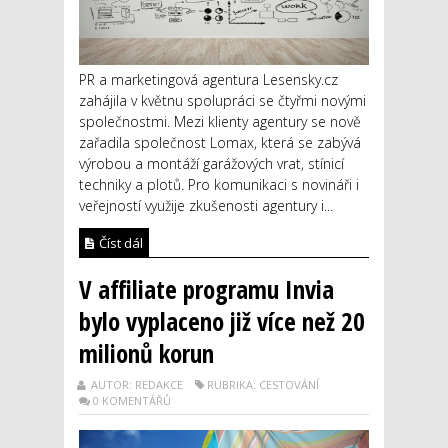
PR a marketingová agentura Lesensky.cz
zahájila v květnu spolupráci se čtyřmi novými
společnostmi. Mezi klienty agentury se nově
zařadila společnost Lomax, která se zabývá
výrobou a montáží garážových vrat, stínicí
techniky a plotů. Pro komunikaci s novináři i
veřejností využije zkušenosti agentury i...
Číst dál
V affiliate programu Invia
bylo vyplaceno již více než 20
milionů korun
AUTOR: REDAKCE
RUBRIKA: CESTOVÁNÍ
0 KOMENTÁŘŮ