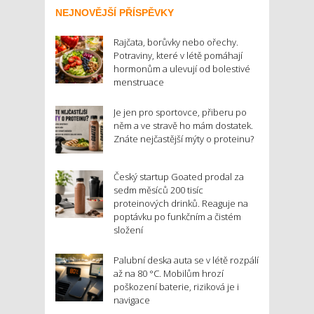
NEJNOVĚJŠÍ PŘÍSPĚVKY
Rajčata, borůvky nebo ořechy.
Potraviny, které v létě pomáhají
hormonům a ulevují od bolestivé
menstruace
Je jen pro sportovce, přiberu po
něm a ve stravě ho mám dostatek.
Znáte nejčastější mýty o proteinu?
Český startup Goated prodal za
sedm měsíců 200 tisíc
proteinových drinků. Reaguje na
poptávku po funkčním a čistém
složení
Palubní deska auta se v létě rozpálí
až na 80 °C. Mobilům hrozí
poškození baterie, riziková je i
navigace