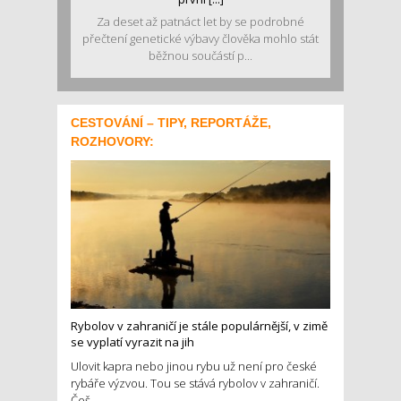
Za deset až patnáct let by se podrobné
přečtení genetické výbavy člověka mohlo stát
běžnou součástí p...
CESTOVÁNÍ – TIPY, REPORTÁŽE,
ROZHOVORY:
Rybolov v zahraničí je stále populárnější, v zimě
se vyplatí vyrazit na jih
Ulovit kapra nebo jinou rybu už není pro české
rybáře výzvou. Tou se stává rybolov v zahraničí.
Češ...