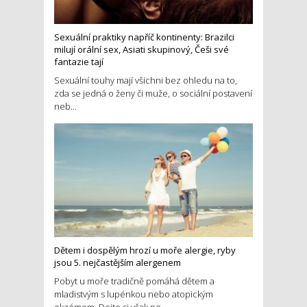
Sexuální praktiky napříč kontinenty: Brazilci
milují orální sex, Asiati skupinový, Češi své
fantazie tají
Sexuální touhy mají všichni bez ohledu na to,
zda se jedná o ženy či muže, o sociální postavení
neb...
Dětem i dospělým hrozí u moře alergie, ryby
jsou 5. nejčastějším alergenem
Pobyt u moře tradičně pomáhá dětem a
mladistvým s lupénkou nebo atopickým
ekzémem. Dejte si však po...