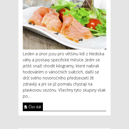
Leden a únor jsou pro většinu lidí z hlediska
váhy a postavy specifické měsíce. Jedni se
ještě snaží shodit kilogramy, které nabrali
hodováním o vánočních svátcích, další se
drží svého novoročního předsevzetí žít
zdravěji a jiní se již pomalu chystají na
plavkovou sezónu. Všechny tyto skupiny však
po...
Číst dál