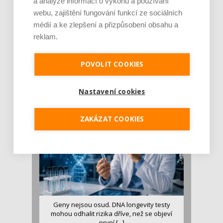
a analýze informací o výkonu a používání
webu, zajištění fungování funkcí ze sociálních
médií a ke zlepšení a přizpůsobení obsahu a
reklam.
Je jen pro sportovce, přiberu po něm a ve
stravě ho mám dostatek. Znáte nejčastějš [...]
POVOLIT COOKIES
Pojem protein již nějakou dobu rezonuje
v oblasti zdraví, výživy i dlouhověkosti. Přesto
Nastavení cookies
se o ně...
ZAKÁZAT COOKIES
Geny nejsou osud. DNA longevity testy
mohou odhalit rizika dříve, než se objeví
první [...]