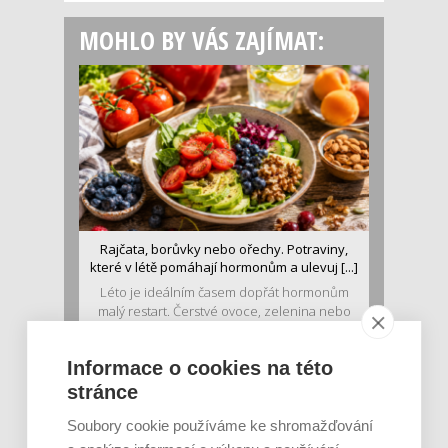
MOHLO BY VÁS ZAJÍMAT:
Rajčata, borůvky nebo ořechy. Potraviny,
které v létě pomáhají hormonům a ulevuj [...]
Léto je ideálním časem dopřát hormonům
malý restart. Čerstvé ovoce, zelenina nebo
luštěniny jsou práv...
Informace o cookies na této
stránce
Soubory cookie používáme ke shromažďování