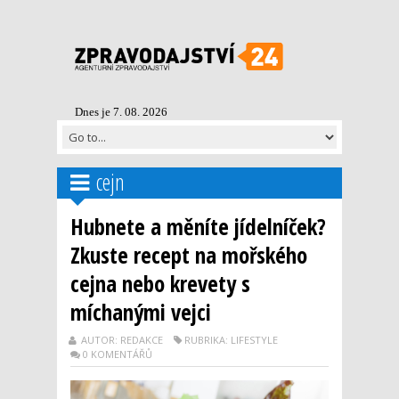
Dnes je 7. 08. 2026
cejn
Hubnete a měníte jídelníček?
Zkuste recept na mořského
cejna nebo krevety s
míchanými vejci
AUTOR: REDAKCE
RUBRIKA: LIFESTYLE
0 KOMENTÁŘŮ