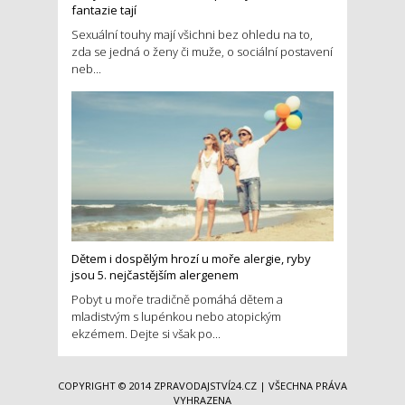
fantazie tají
Sexuální touhy mají všichni bez ohledu na to,
zda se jedná o ženy či muže, o sociální postavení
neb...
Dětem i dospělým hrozí u moře alergie, ryby
jsou 5. nejčastějším alergenem
Pobyt u moře tradičně pomáhá dětem a
mladistvým s lupénkou nebo atopickým
ekzémem. Dejte si však po...
COPYRIGHT © 2014
ZPRAVODAJSTVÍ24.CZ
| VŠECHNA PRÁVA
VYHRAZENA