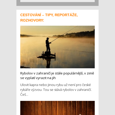
CESTOVÁNÍ – TIPY, REPORTÁŽE,
ROZHOVORY:
Rybolov v zahraničí je stále populárnější, v zimě
se vyplatí vyrazit na jih
Ulovit kapra nebo jinou rybu už není pro české
rybáře výzvou. Tou se stává rybolov v zahraničí.
Češ...