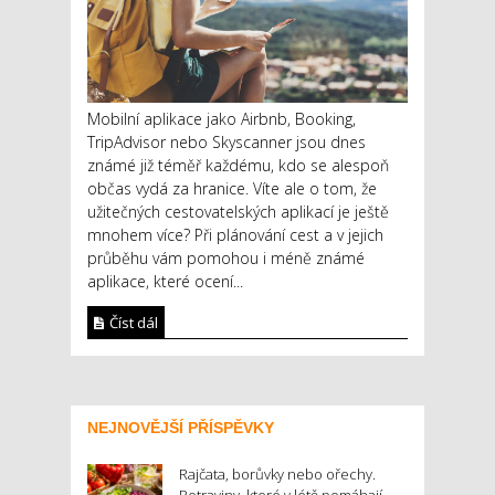
Mobilní aplikace jako Airbnb, Booking,
TripAdvisor nebo Skyscanner jsou dnes
známé již téměř každému, kdo se alespoň
občas vydá za hranice. Víte ale o tom, že
užitečných cestovatelských aplikací je ještě
mnohem více? Při plánování cest a v jejich
průběhu vám pomohou i méně známé
aplikace, které ocení...
Číst dál
NEJNOVĚJŠÍ PŘÍSPĚVKY
Rajčata, borůvky nebo ořechy.
Potraviny, které v létě pomáhají