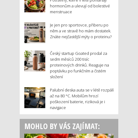
hormonům a ulevují od bolestivé
menstruace
Je jen pro sportovce, přiberu po
něm a ve stravě ho mám dostatek.
Znáte nejčastější mýty o proteinu?
Český startup Goated prodal za
sedm měsíců 200 tisíc
proteinových drinků. Reaguje na
poptávku po funkčním a čistém
složení
Palubní deska auta se v létě rozpálí
až na 80 °C. Mobilům hrozí
poškození baterie, riziková je i
navigace
MOHLO BY VÁS ZAJÍMAT: