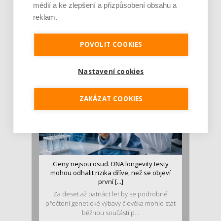
médií a ke zlepšení a přizpůsobení obsahu a
Je jen pro sportovce, přiberu po něm a ve
reklam.
stravě ho mám dostatek. Znáte nejčastějš [...]
Pojem protein již nějakou dobu rezonuje
v oblasti zdraví, výživy i dlouhověkosti. Přesto
POVOLIT COOKIES
se o ně...
Nastavení cookies
ZAKÁZAT COOKIES
Geny nejsou osud. DNA longevity testy
mohou odhalit rizika dříve, než se objeví
první [...]
Za deset až patnáct let by se podrobné
přečtení genetické výbavy člověka mohlo stát
běžnou součástí p...