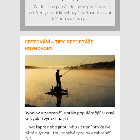
Za deset až patnáct let by se podrobné
přečtení genetické výbavy člověka mohlo stát
běžnou součástí p...
CESTOVÁNÍ – TIPY, REPORTÁŽE,
ROZHOVORY:
Rybolov v zahraničí je stále populárnější, v zimě
se vyplatí vyrazit na jih
Ulovit kapra nebo jinou rybu už není pro české
rybáře výzvou. Tou se stává rybolov v zahraničí.
Češ...