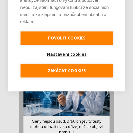
a analýze informací o výkonu a používání
webu, zajištění fungování funkcí ze sociálních
médií a ke zlepšení a přizpůsobení obsahu a
reklam.
Je jen pro sportovce, přiberu po něm a ve
stravě ho mám dostatek. Znáte nejčastějš [...]
POVOLIT COOKIES
Pojem protein již nějakou dobu rezonuje
v oblasti zdraví, výživy i dlouhověkosti. Přesto
Nastavení cookies
se o ně...
ZAKÁZAT COOKIES
Geny nejsou osud. DNA longevity testy
mohou odhalit rizika dříve, než se objeví
první [...]