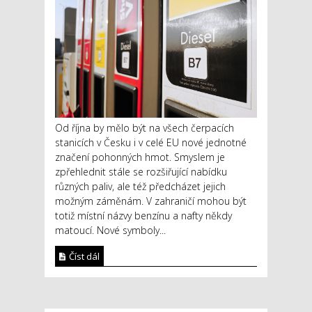
Od října by mělo být na všech čerpacích
stanicích v Česku i v celé EU nové jednotné
značení pohonných hmot. Smyslem je
zpřehlednit stále se rozšiřující nabídku
různých paliv, ale též předcházet jejich
možným záměnám. V zahraničí mohou být
totiž místní názvy benzínu a nafty někdy
matoucí. Nové symboly...
Číst dál