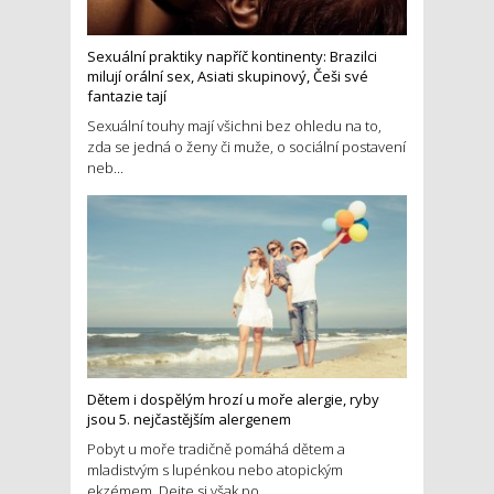
Sexuální praktiky napříč kontinenty: Brazilci
milují orální sex, Asiati skupinový, Češi své
fantazie tají
Sexuální touhy mají všichni bez ohledu na to,
zda se jedná o ženy či muže, o sociální postavení
neb...
Dětem i dospělým hrozí u moře alergie, ryby
jsou 5. nejčastějším alergenem
Pobyt u moře tradičně pomáhá dětem a
mladistvým s lupénkou nebo atopickým
ekzémem. Dejte si však po...