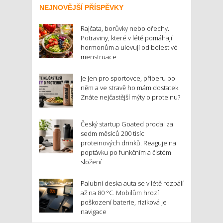
NEJNOVĚJŠÍ PŘÍSPĚVKY
Rajčata, borůvky nebo ořechy.
Potraviny, které v létě pomáhají
hormonům a ulevují od bolestivé
menstruace
Je jen pro sportovce, přiberu po
něm a ve stravě ho mám dostatek.
Znáte nejčastější mýty o proteinu?
Český startup Goated prodal za
sedm měsíců 200 tisíc
proteinových drinků. Reaguje na
poptávku po funkčním a čistém
složení
Palubní deska auta se v létě rozpálí
až na 80 °C. Mobilům hrozí
poškození baterie, riziková je i
navigace