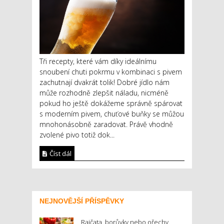
Tři recepty, které vám díky ideálnímu
snoubení chuti pokrmu v kombinaci s pivem
zachutnají dvakrát tolik! Dobré jídlo nám
může rozhodně zlepšit náladu, nicméně
pokud ho ještě dokážeme správně spárovat
s moderním pivem, chuťové buňky se můžou
mnohonásobně zaradovat. Právě vhodně
zvolené pivo totiž dok...
Číst dál
NEJNOVĚJŠÍ PŘÍSPĚVKY
Rajčata, borůvky nebo ořechy.