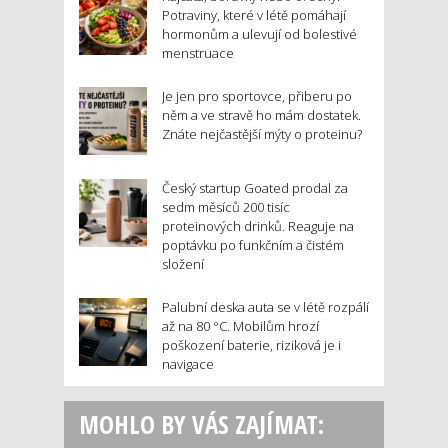
Potraviny, které v létě pomáhají
hormonům a ulevují od bolestivé
menstruace
Je jen pro sportovce, přiberu po
něm a ve stravě ho mám dostatek.
Znáte nejčastější mýty o proteinu?
Český startup Goated prodal za
sedm měsíců 200 tisíc
proteinových drinků. Reaguje na
poptávku po funkčním a čistém
složení
Palubní deska auta se v létě rozpálí
až na 80 °C. Mobilům hrozí
poškození baterie, riziková je i
navigace
MOHLO BY VÁS ZAJÍMAT: