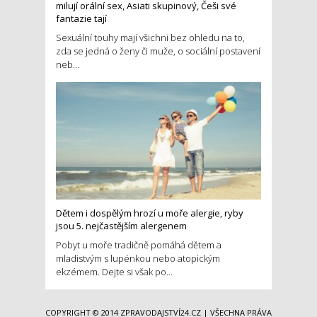
milují orální sex, Asiati skupinový, Češi své
fantazie tají
Sexuální touhy mají všichni bez ohledu na to,
zda se jedná o ženy či muže, o sociální postavení
neb...
Dětem i dospělým hrozí u moře alergie, ryby
jsou 5. nejčastějším alergenem
Pobyt u moře tradičně pomáhá dětem a
mladistvým s lupénkou nebo atopickým
ekzémem. Dejte si však po...
COPYRIGHT © 2014
ZPRAVODAJSTVÍ24.CZ
| VŠECHNA PRÁVA