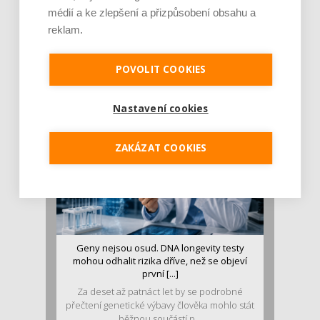
médií a ke zlepšení a přizpůsobení obsahu a
reklam.
Je jen pro sportovce, přiberu po něm a ve
stravě ho mám dostatek. Znáte nejčastějš [...]
Pojem protein již nějakou dobu rezonuje
POVOLIT COOKIES
v oblasti zdraví, výživy i dlouhověkosti. Přesto
se o ně...
Nastavení cookies
ZAKÁZAT COOKIES
Geny nejsou osud. DNA longevity testy
mohou odhalit rizika dříve, než se objeví
první [...]
Za deset až patnáct let by se podrobné
přečtení genetické výbavy člověka mohlo stát
běžnou součástí p...