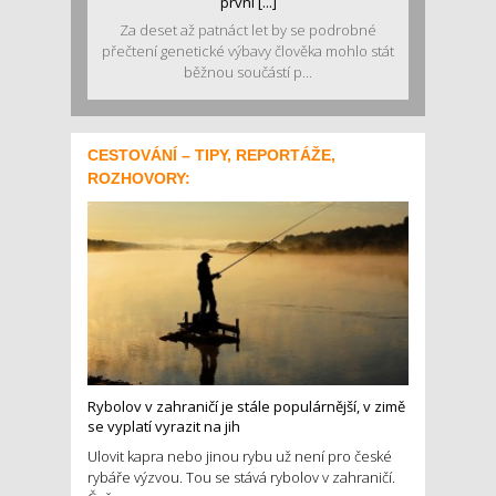
první [...]
Za deset až patnáct let by se podrobné
přečtení genetické výbavy člověka mohlo stát
běžnou součástí p...
CESTOVÁNÍ – TIPY, REPORTÁŽE,
ROZHOVORY:
Rybolov v zahraničí je stále populárnější, v zimě
se vyplatí vyrazit na jih
Ulovit kapra nebo jinou rybu už není pro české
rybáře výzvou. Tou se stává rybolov v zahraničí.