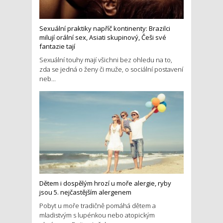
Sexuální praktiky napříč kontinenty: Brazilci
milují orální sex, Asiati skupinový, Češi své
fantazie tají
Sexuální touhy mají všichni bez ohledu na to,
zda se jedná o ženy či muže, o sociální postavení
neb...
Dětem i dospělým hrozí u moře alergie, ryby
jsou 5. nejčastějším alergenem
Pobyt u moře tradičně pomáhá dětem a
mladistvým s lupénkou nebo atopickým