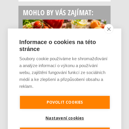
MOHLO BY VÁS ZAJÍMAT:
Informace o cookies na této
stránce
Soubory cookie používáme ke shromažďování
a analýze informací o výkonu a používání
webu, zajištění fungování funkcí ze sociálních
Rajčata, borůvky nebo ořechy. Potraviny,
které v létě pomáhají hormonům a ulevuj [...]
médií a ke zlepšení a přizpůsobení obsahu a
Léto je ideálním časem dopřát hormonům
reklam.
malý restart. Čerstvé ovoce, zelenina nebo
luštěniny jsou práv...
POVOLIT COOKIES
Nastavení cookies