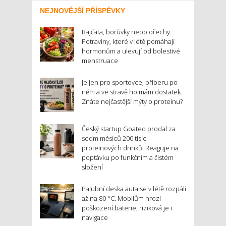
NEJNOVĚJŠÍ PŘÍSPĚVKY
Rajčata, borůvky nebo ořechy.
Potraviny, které v létě pomáhají
hormonům a ulevují od bolestivé
menstruace
Je jen pro sportovce, přiberu po
něm a ve stravě ho mám dostatek.
Znáte nejčastější mýty o proteinu?
Český startup Goated prodal za
sedm měsíců 200 tisíc
proteinových drinků. Reaguje na
poptávku po funkčním a čistém
složení
Palubní deska auta se v létě rozpálí
až na 80 °C. Mobilům hrozí
poškození baterie, riziková je i
navigace