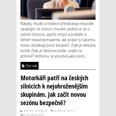
Návyky, rituály a tradice představují neustále
opakující se vzorce chování. Jedná se až o
rutinní činnosti, jejichž smysl a průběh si
téměř neuvědomujeme, ale právě ty našemu
životu dodávají pocit bezpečí. Zvyk je železná
košile Zvyk je železná košile, znáte to
přísloví? Většinou se používá jako kons...
Číst dál
Motorkáři patří na českých
silnicích k nejohroženějším
skupinám. Jak začít novou
sezónu bezpečně?
AUTOR: REDAKCE
RUBRIKA: AUTO
0 KOMENTÁŘŮ