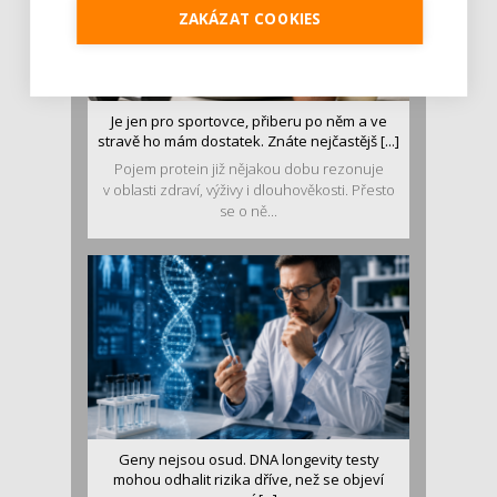
ZAKÁZAT COOKIES
Je jen pro sportovce, přiberu po něm a ve
stravě ho mám dostatek. Znáte nejčastějš [...]
Pojem protein již nějakou dobu rezonuje
v oblasti zdraví, výživy i dlouhověkosti. Přesto
se o ně...
Geny nejsou osud. DNA longevity testy
mohou odhalit rizika dříve, než se objeví