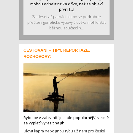
mohou odhalit rizika dříve, než se objeví
první [...]
Za deset až patnáct let by se podrobné
přečtení genetické výbavy člověka mohlo stát
běžnou součástí p...
CESTOVÁNÍ – TIPY, REPORTÁŽE,
ROZHOVORY:
Rybolov v zahraničí je stále populárnější, v zimě
se vyplatí vyrazit na jih
Ulovit kapra nebo jinou rybu už není pro české