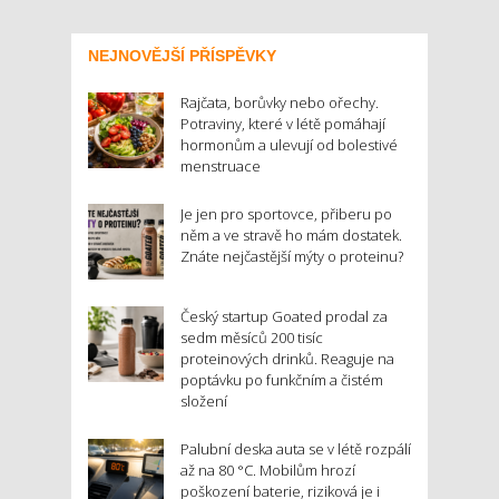
NEJNOVĚJŠÍ PŘÍSPĚVKY
Rajčata, borůvky nebo ořechy.
Potraviny, které v létě pomáhají
hormonům a ulevují od bolestivé
menstruace
Je jen pro sportovce, přiberu po
něm a ve stravě ho mám dostatek.
Znáte nejčastější mýty o proteinu?
Český startup Goated prodal za
sedm měsíců 200 tisíc
proteinových drinků. Reaguje na
poptávku po funkčním a čistém
složení
Palubní deska auta se v létě rozpálí
až na 80 °C. Mobilům hrozí
poškození baterie, riziková je i