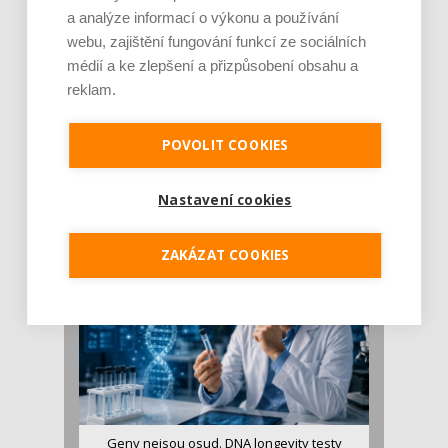
a analýze informací o výkonu a používání
webu, zajištění fungování funkcí ze sociálních
médií a ke zlepšení a přizpůsobení obsahu a
reklam.
Je jen pro sportovce, přiberu po něm a ve
POVOLIT COOKIES
stravě ho mám dostatek. Znáte nejčastějš [...]
Pojem protein již nějakou dobu rezonuje
v oblasti zdraví, výživy i dlouhověkosti. Přesto
Nastavení cookies
se o ně...
ZAKÁZAT COOKIES
Geny nejsou osud. DNA longevity testy