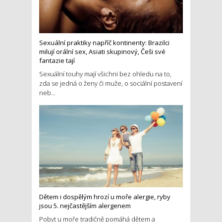
Sexuální praktiky napříč kontinenty: Brazilci
milují orální sex, Asiati skupinový, Češi své
fantazie tají
Sexuální touhy mají všichni bez ohledu na to,
zda se jedná o ženy či muže, o sociální postavení
neb...
Dětem i dospělým hrozí u moře alergie, ryby
jsou 5. nejčastějším alergenem
Pobyt u moře tradičně pomáhá dětem a