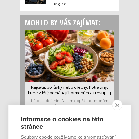
navigace
MOHLO BY VÁS ZAJÍMAT:
Rajčata, borůvky nebo ořechy. Potraviny,
které v létě pomáhají hormonům a ulevuj [...]
Léto je ideálním časem dopřát hormonům
malý restart. Čerstvé ovoce, zelenina nebo
luštěniny jsou práv...
Informace o cookies na této
stránce
Soubory cookie používáme ke shromažďování