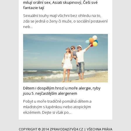
milují orální sex, Asiati skupinový, Češi své
fantazie tají
Sexuální touhy mají všichni bez ohledu na to,
zda se jedná o ženy či muže, o sociální postavení
neb...
Dětem i dospělým hrozí u moře alergie, ryby
jsou 5. nejčastějším alergenem
Pobyt u moře tradičně pomáhá dětem a
mladistvým s lupénkou nebo atopickým
ekzémem. Dejte si však po...
COPYRIGHT © 2014
ZPRAVODAJSTVÍ24.CZ
| VŠECHNA PRÁVA