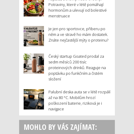
Potraviny, které v létě pomáhají
hormonům a ulevují od bolestivé
menstruace
Je jen pro sportovce, přiberu po
něm a ve stravě ho mám dostatek.
Znáte nejčastější mýty o proteinu?
Český startup Goated prodal za
sedm měsíců 200 tisíc
proteinových drinků. Reaguje na
poptávku po funkčním a čistém
složení
Palubní deska auta se v létě rozpálí
až na 80 °C. Mobilům hrozí
poškození baterie, riziková je i
navigace
MOHLO BY VÁS ZAJÍMAT: