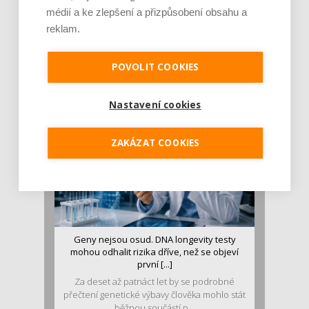
médií a ke zlepšení a přizpůsobení obsahu a
reklam.
Je jen pro sportovce, přiberu po něm a ve
stravě ho mám dostatek. Znáte nejčastějš [...]
Pojem protein již nějakou dobu rezonuje
POVOLIT COOKIES
v oblasti zdraví, výživy i dlouhověkosti. Přesto
se o ně...
Nastavení cookies
ZAKÁZAT COOKIES
Geny nejsou osud. DNA longevity testy
mohou odhalit rizika dříve, než se objeví
první [...]
Za deset až patnáct let by se podrobné
přečtení genetické výbavy člověka mohlo stát
běžnou součástí p...