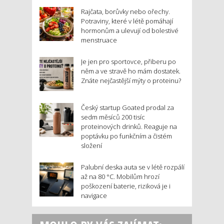
Rajčata, borůvky nebo ořechy.
Potraviny, které v létě pomáhají
hormonům a ulevují od bolestivé
menstruace
Je jen pro sportovce, přiberu po
něm a ve stravě ho mám dostatek.
Znáte nejčastější mýty o proteinu?
Český startup Goated prodal za
sedm měsíců 200 tisíc
proteinových drinků. Reaguje na
poptávku po funkčním a čistém
složení
Palubní deska auta se v létě rozpálí
až na 80 °C. Mobilům hrozí
poškození baterie, riziková je i
navigace