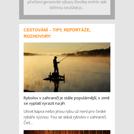
přečtení genetické výbavy člověka mohlo stát
běžnou součástí p...
CESTOVÁNÍ – TIPY, REPORTÁŽE,
ROZHOVORY:
Rybolov v zahraničí je stále populárnější, v zimě
se vyplatí vyrazit na jih
Ulovit kapra nebo jinou rybu už není pro české
rybáře výzvou. Tou se stává rybolov v zahraničí.
Češ...