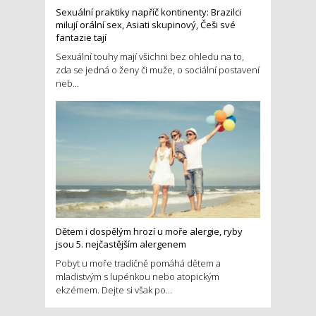
Sexuální praktiky napříč kontinenty: Brazilci
milují orální sex, Asiati skupinový, Češi své
fantazie tají
Sexuální touhy mají všichni bez ohledu na to,
zda se jedná o ženy či muže, o sociální postavení
neb...
Dětem i dospělým hrozí u moře alergie, ryby
jsou 5. nejčastějším alergenem
Pobyt u moře tradičně pomáhá dětem a
mladistvým s lupénkou nebo atopickým
ekzémem. Dejte si však po...