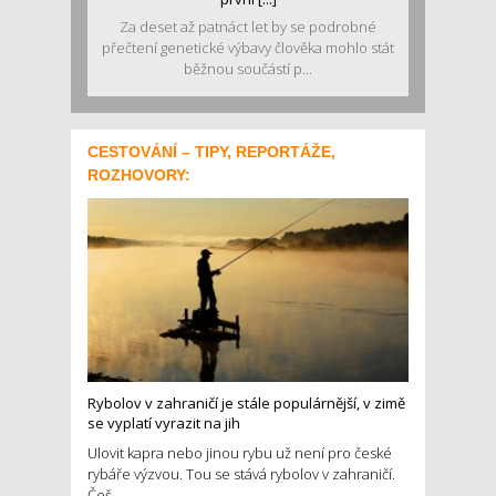
Za deset až patnáct let by se podrobné
přečtení genetické výbavy člověka mohlo stát
běžnou součástí p...
CESTOVÁNÍ – TIPY, REPORTÁŽE,
ROZHOVORY:
Rybolov v zahraničí je stále populárnější, v zimě
se vyplatí vyrazit na jih
Ulovit kapra nebo jinou rybu už není pro české
rybáře výzvou. Tou se stává rybolov v zahraničí.
Češ...