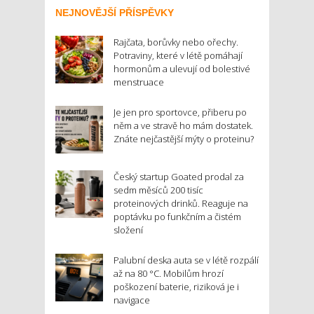
NEJNOVĚJŠÍ PŘÍSPĚVKY
Rajčata, borůvky nebo ořechy.
Potraviny, které v létě pomáhají
hormonům a ulevují od bolestivé
menstruace
Je jen pro sportovce, přiberu po
něm a ve stravě ho mám dostatek.
Znáte nejčastější mýty o proteinu?
Český startup Goated prodal za
sedm měsíců 200 tisíc
proteinových drinků. Reaguje na
poptávku po funkčním a čistém
složení
Palubní deska auta se v létě rozpálí
až na 80 °C. Mobilům hrozí
poškození baterie, riziková je i
navigace