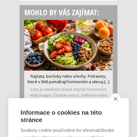
MOHLO BY VÁS ZAJÍMAT:
Rajčata, borůvky nebo ořechy. Potraviny,
které v létě pomáhají hormonům a ulevuj [...]
Léto je ideálním časem dopřát hormonům
malý restart. Čerstvé ovoce, zelenina nebo
luštěniny jsou práv...
Informace o cookies na této
stránce
Soubory cookie používáme ke shromažďování