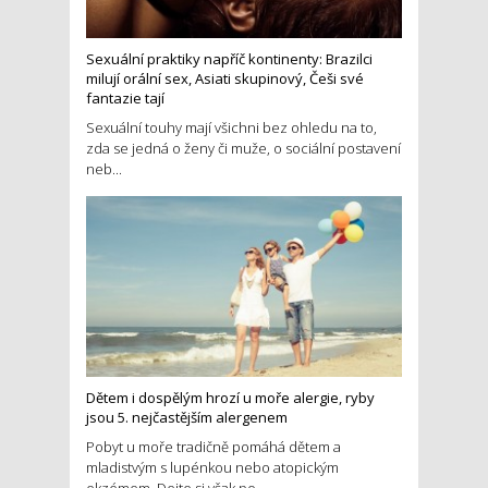
Sexuální praktiky napříč kontinenty: Brazilci
milují orální sex, Asiati skupinový, Češi své
fantazie tají
Sexuální touhy mají všichni bez ohledu na to,
zda se jedná o ženy či muže, o sociální postavení
neb...
Dětem i dospělým hrozí u moře alergie, ryby
jsou 5. nejčastějším alergenem
Pobyt u moře tradičně pomáhá dětem a
mladistvým s lupénkou nebo atopickým
ekzémem. Dejte si však po...