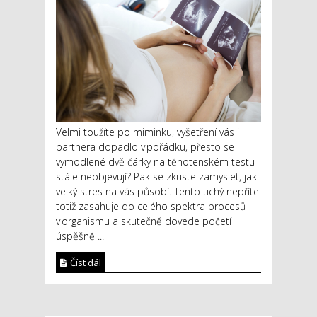
Velmi toužíte po miminku, vyšetření vás i
partnera dopadlo v pořádku, přesto se
vymodlené dvě čárky na těhotenském testu
stále neobjevují? Pak se zkuste zamyslet, jak
velký stres na vás působí. Tento tichý nepřítel
totiž zasahuje do celého spektra procesů
v organismu a skutečně dovede početí
úspěšně ...
Číst dál