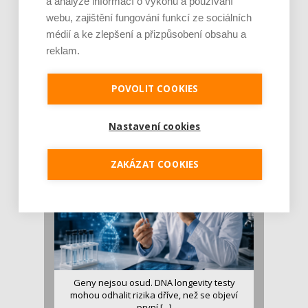
a analýze informací o výkonu a používání
webu, zajištění fungování funkcí ze sociálních
médií a ke zlepšení a přizpůsobení obsahu a
reklam.
Je jen pro sportovce, přiberu po něm a ve
stravě ho mám dostatek. Znáte nejčastějš [...]
POVOLIT COOKIES
Pojem protein již nějakou dobu rezonuje
v oblasti zdraví, výživy i dlouhověkosti. Přesto
Nastavení cookies
se o ně...
ZAKÁZAT COOKIES
Geny nejsou osud. DNA longevity testy
mohou odhalit rizika dříve, než se objeví
první [...]