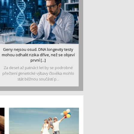
Geny nejsou osud. DNA longevity testy
mohou odhalit rizika dříve, než se objeví
první [...]
Za deset až patnáct let by se podrobné
přečtení genetické výbavy člověka mohlo
stát běžnou součástí p...