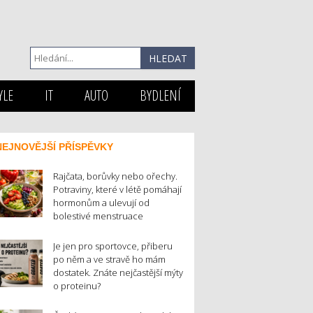
YLE
IT
AUTO
BYDLENÍ
NEJNOVĚJŠÍ PŘÍSPĚVKY
Rajčata, borůvky nebo ořechy.
Potraviny, které v létě pomáhají
hormonům a ulevují od
bolestivé menstruace
Je jen pro sportovce, přiberu
po něm a ve stravě ho mám
dostatek. Znáte nejčastější mýty
o proteinu?