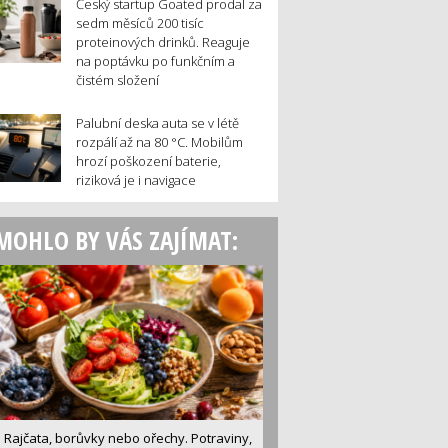
Český startup Goated prodal za
sedm měsíců 200 tisíc
proteinových drinků. Reaguje
na poptávku po funkčním a
čistém složení
Palubní deska auta se v létě
rozpálí až na 80 °C. Mobilům
hrozí poškození baterie,
riziková je i navigace
MOHLO BY VÁS ZAJÍMAT:
Rajčata, borůvky nebo ořechy. Potraviny,