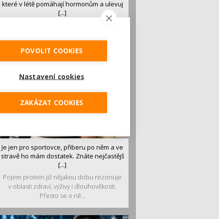
které v létě pomáhají hormonům a ulevuj
[...]
Léto je ideálním časem dopřát hormonům
malý restart. Čerstvé ovoce, zelenina nebo
luštěniny jsou práv...
POVOLIT COOKIES
Nastavení cookies
ZAKÁZAT COOKIES
Je jen pro sportovce, přiberu po něm a ve
stravě ho mám dostatek. Znáte nejčastějš
[...]
Pojem protein již nějakou dobu rezonuje
v oblasti zdraví, výživy i dlouhověkosti.
Přesto se o ně...