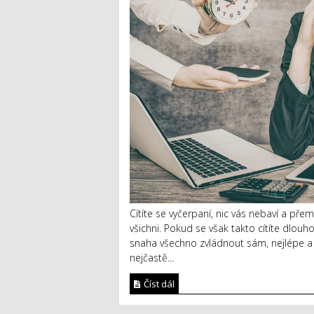
Cítíte se vyčerpaní, nic vás nebaví a pře
všichni. Pokud se však takto cítíte dlo
snaha všechno zvládnout sám, nejlépe a 
nejčastě...
Číst dál