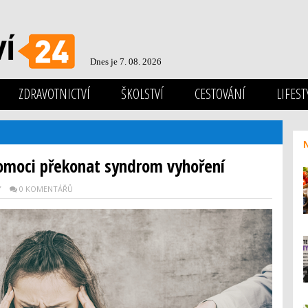
Dnes je 7. 08. 2026
ZDRAVOTNICTVÍ
ŠKOLSTVÍ
CESTOVÁNÍ
LIFEST
omoci překonat syndrom vyhoření
Y
0 KOMENTÁŘŮ