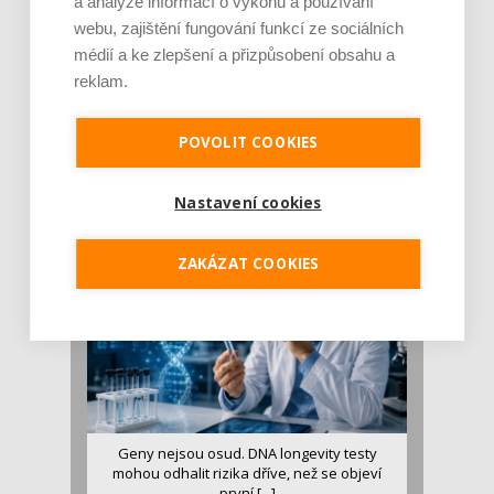
a analýze informací o výkonu a používání
webu, zajištění fungování funkcí ze sociálních
médií a ke zlepšení a přizpůsobení obsahu a
reklam.
Je jen pro sportovce, přiberu po něm a ve
stravě ho mám dostatek. Znáte nejčastějš [...]
POVOLIT COOKIES
Pojem protein již nějakou dobu rezonuje
v oblasti zdraví, výživy i dlouhověkosti. Přesto
Nastavení cookies
se o ně...
ZAKÁZAT COOKIES
Geny nejsou osud. DNA longevity testy
mohou odhalit rizika dříve, než se objeví
první [...]