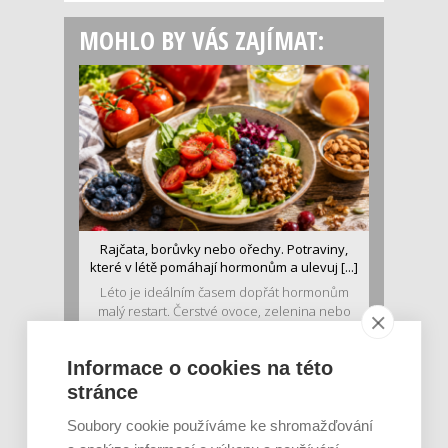
MOHLO BY VÁS ZAJÍMAT:
Rajčata, borůvky nebo ořechy. Potraviny,
které v létě pomáhají hormonům a ulevuj [...]
Léto je ideálním časem dopřát hormonům
malý restart. Čerstvé ovoce, zelenina nebo
luštěniny jsou práv...
Informace o cookies na této
stránce
Soubory cookie používáme ke shromažďování