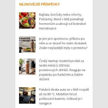
NEJNOVĚJŠÍ PŘÍSPĚVKY
Rajčata, borůvky nebo ořechy.
Potraviny, které v létě pomáhají
hormonům a ulevují od bolestivé
menstruace
Je jen pro sportovce, přiberu po
něm a ve stravě ho mám dostatek.
Znáte nejčastější mýty o proteinu?
Český startup Goated prodal za
sedm měsíců 200 tisíc
proteinových drinků. Reaguje na
poptávku po funkčním a čistém
složení
Palubní deska auta se v létě rozpálí
až na 80 °C. Mobilům hrozí
poškození baterie, riziková je i
navigace