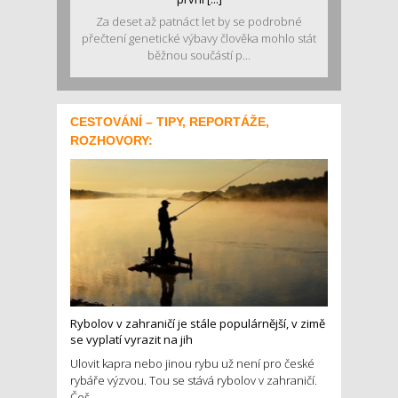
Za deset až patnáct let by se podrobné
přečtení genetické výbavy člověka mohlo stát
běžnou součástí p...
CESTOVÁNÍ – TIPY, REPORTÁŽE,
ROZHOVORY:
Rybolov v zahraničí je stále populárnější, v zimě
se vyplatí vyrazit na jih
Ulovit kapra nebo jinou rybu už není pro české
rybáře výzvou. Tou se stává rybolov v zahraničí.
Češ...