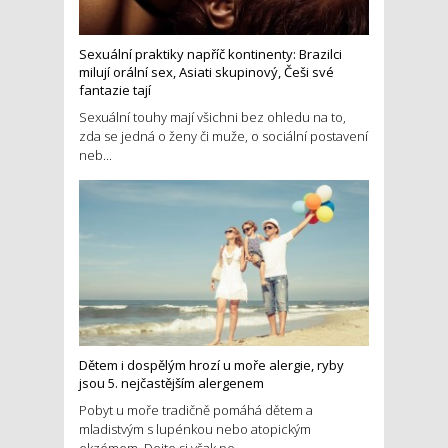
Sexuální praktiky napříč kontinenty: Brazilci
milují orální sex, Asiati skupinový, Češi své
fantazie tají
Sexuální touhy mají všichni bez ohledu na to,
zda se jedná o ženy či muže, o sociální postavení
neb...
Dětem i dospělým hrozí u moře alergie, ryby
jsou 5. nejčastějším alergenem
Pobyt u moře tradičně pomáhá dětem a
mladistvým s lupénkou nebo atopickým