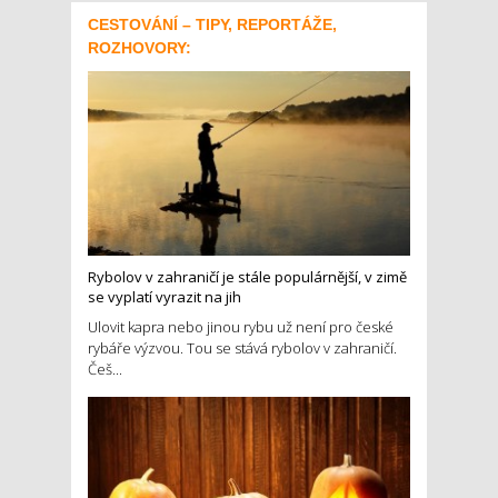
CESTOVÁNÍ – TIPY, REPORTÁŽE,
ROZHOVORY:
Rybolov v zahraničí je stále populárnější, v zimě
se vyplatí vyrazit na jih
Ulovit kapra nebo jinou rybu už není pro české
rybáře výzvou. Tou se stává rybolov v zahraničí.
Češ...