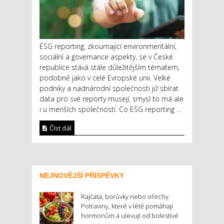
ESG reporting, zkoumající environmentální,
sociální a governance aspekty, se v České
republice stává stále důležitějším tématem,
podobně jako v celé Evropské unii. Velké
podniky a nadnárodní společnosti již sbírat
data pro své reporty musejí, smysl to má ale
i u menších společností. Co ESG reporting ...
Číst dál
NEJNOVĚJŠÍ PŘÍSPĚVKY
Rajčata, borůvky nebo ořechy.
Potraviny, které v létě pomáhají
hormonům a ulevují od bolestivé