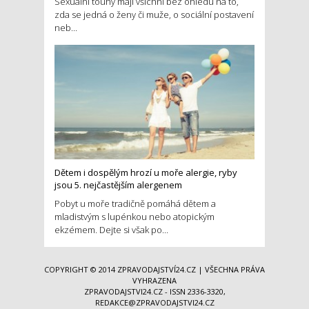
Sexuální touhy mají všichni bez ohledu na to,
zda se jedná o ženy či muže, o sociální postavení
neb...
Dětem i dospělým hrozí u moře alergie, ryby
jsou 5. nejčastějším alergenem
Pobyt u moře tradičně pomáhá dětem a
mladistvým s lupénkou nebo atopickým
ekzémem. Dejte si však po...
COPYRIGHT © 2014
ZPRAVODAJSTVÍ24.CZ
| VŠECHNA PRÁVA
VYHRAZENA
ZPRAVODAJSTVI24.CZ - ISSN 2336-3320,
REDAKCE@ZPRAVODAJSTVI24.CZ