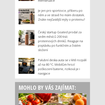
menstruace
Je jen pro sportovce, přiberu po
něm a ve stravě ho mám dostatek.
Znáte nejčastější mýty o proteinu?
Český startup Goated prodal za
sedm měsíců 200 tisíc
proteinových drinků. Reaguje na
poptávku po funkčním a čistém
složení
Palubní deska auta se v létě rozpálí
až na 80 °C. Mobilům hrozí
poškození baterie, riziková je i
navigace
MOHLO BY VÁS ZAJÍMAT: