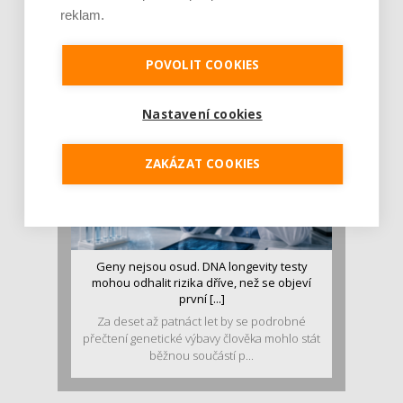
stravě ho mám dostatek. Znáte nejčastějš [...]
reklam.
Pojem protein již nějakou dobu rezonuje
v oblasti zdraví, výživy i dlouhověkosti. Přesto
POVOLIT COOKIES
se o ně...
Nastavení cookies
ZAKÁZAT COOKIES
Geny nejsou osud. DNA longevity testy
mohou odhalit rizika dříve, než se objeví
první [...]
Za deset až patnáct let by se podrobné
přečtení genetické výbavy člověka mohlo stát
běžnou součástí p...