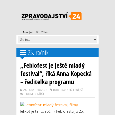
Dnes je 8. 08. 2026
25. ročník
„Febiofest je ještě mladý
festival“, říká Anna Kopecká
– ředitelka programu
AUTOR: REDAKCE
RUBRIKA: NEJČTENĚJŠÍ
0 KOMENTÁŘŮ
Jelikož je tento ročník Febiofestu již 25.,