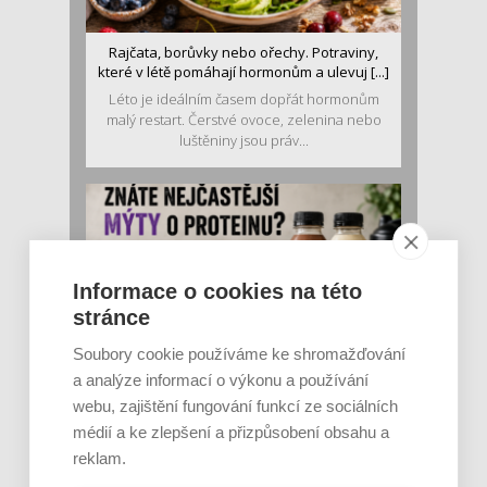
Rajčata, borůvky nebo ořechy. Potraviny,
které v létě pomáhají hormonům a ulevuj [...]
Léto je ideálním časem dopřát hormonům
malý restart. Čerstvé ovoce, zelenina nebo
luštěniny jsou práv...
Informace o cookies na této
stránce
Soubory cookie používáme ke shromažďování
a analýze informací o výkonu a používání
Je jen pro sportovce, přiberu po něm a ve
stravě ho mám dostatek. Znáte nejčastějš [...]
webu, zajištění fungování funkcí ze sociálních
Pojem protein již nějakou dobu rezonuje
médií a ke zlepšení a přizpůsobení obsahu a
v oblasti zdraví, výživy i dlouhověkosti. Přesto
reklam.
se o ně...