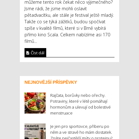
můžeme tento rok čekat něco výjimečného?
Jsme rádi, že jsme mohli oslavit
pětadvacítku, ale stále je festival ještě mladý.
Takže co se týká zážitků, budou spočívat
spíše v kvalitě filmů, které si v Brně vybírá
přímo kino Scala. Celkem nabízíme asi 170
filmů...
Číst dál
NEJNOVĚJŠÍ PŘÍSPĚVKY
Rajčata, borůvky nebo ořechy.
Potraviny, které v létě pomáhají
hormonům a ulevují od bolestivé
menstruace
Je jen pro sportovce, přiberu po
něm a ve stravě ho mám dostatek.
Znáte nejčastější mýty o proteinu?