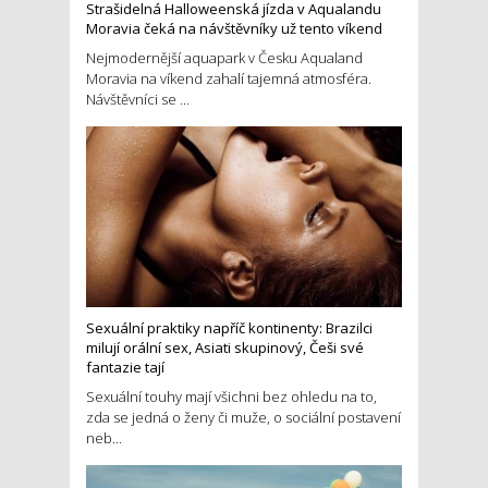
Strašidelná Halloweenská jízda v Aqualandu
Moravia čeká na návštěvníky už tento víkend
Nejmodernější aquapark v Česku Aqualand
Moravia na víkend zahalí tajemná atmosféra.
Návštěvníci se ...
Sexuální praktiky napříč kontinenty: Brazilci
milují orální sex, Asiati skupinový, Češi své
fantazie tají
Sexuální touhy mají všichni bez ohledu na to,
zda se jedná o ženy či muže, o sociální postavení
neb...