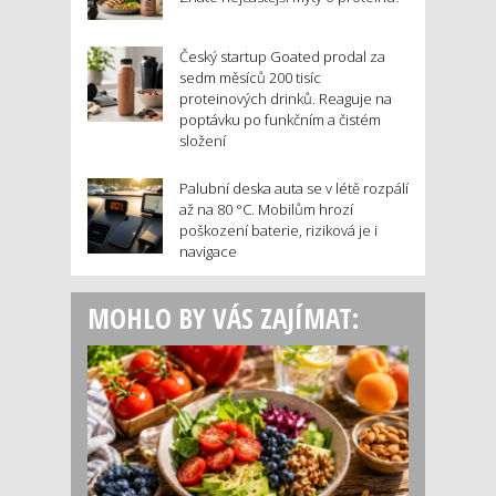
Český startup Goated prodal za
sedm měsíců 200 tisíc
proteinových drinků. Reaguje na
poptávku po funkčním a čistém
složení
Palubní deska auta se v létě rozpálí
až na 80 °C. Mobilům hrozí
poškození baterie, riziková je i
navigace
MOHLO BY VÁS ZAJÍMAT: