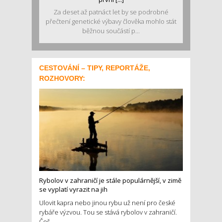
Za deset až patnáct let by se podrobné
přečtení genetické výbavy člověka mohlo stát
běžnou součástí p...
CESTOVÁNÍ – TIPY, REPORTÁŽE,
ROZHOVORY:
Rybolov v zahraničí je stále populárnější, v zimě
se vyplatí vyrazit na jih
Ulovit kapra nebo jinou rybu už není pro české
rybáře výzvou. Tou se stává rybolov v zahraničí.
Češ...