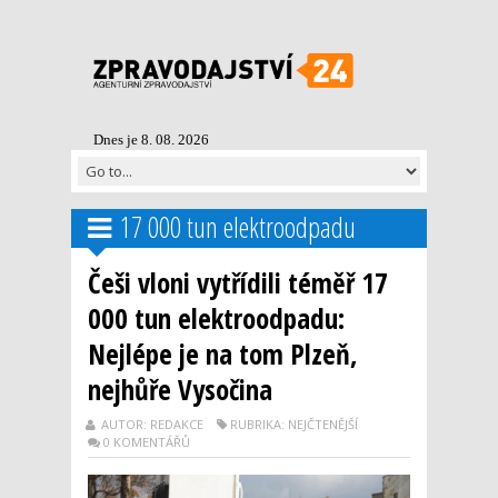
Dnes je 8. 08. 2026
17 000 tun elektroodpadu
Češi vloni vytřídili téměř 17
000 tun elektroodpadu:
Nejlépe je na tom Plzeň,
nejhůře Vysočina
AUTOR: REDAKCE
RUBRIKA: NEJČTENĚJŠÍ
0 KOMENTÁŘŮ