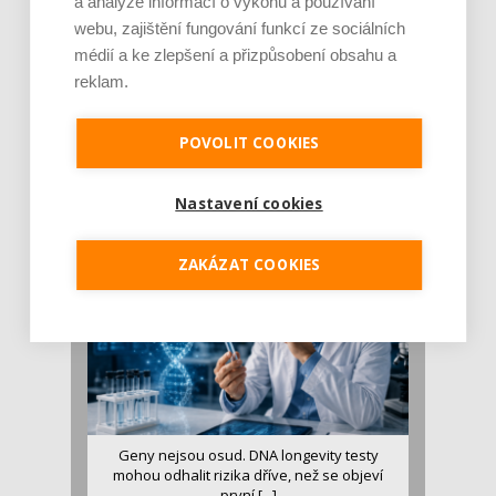
a analýze informací o výkonu a používání
webu, zajištění fungování funkcí ze sociálních
médií a ke zlepšení a přizpůsobení obsahu a
reklam.
Je jen pro sportovce, přiberu po něm a ve
stravě ho mám dostatek. Znáte nejčastějš [...]
POVOLIT COOKIES
Pojem protein již nějakou dobu rezonuje
v oblasti zdraví, výživy i dlouhověkosti. Přesto
Nastavení cookies
se o ně...
ZAKÁZAT COOKIES
Geny nejsou osud. DNA longevity testy
mohou odhalit rizika dříve, než se objeví
první [...]