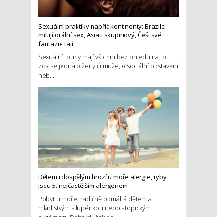
Sexuální praktiky napříč kontinenty: Brazilci
milují orální sex, Asiati skupinový, Češi své
fantazie tají
Sexuální touhy mají všichni bez ohledu na to,
zda se jedná o ženy či muže, o sociální postavení
neb...
Dětem i dospělým hrozí u moře alergie, ryby
jsou 5. nejčastějším alergenem
Pobyt u moře tradičně pomáhá dětem a
mladistvým s lupénkou nebo atopickým