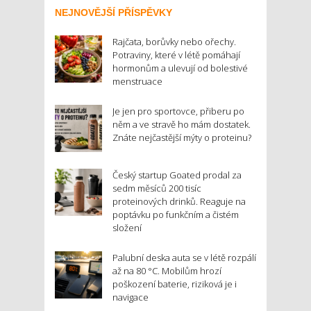
NEJNOVĚJŠÍ PŘÍSPĚVKY
Rajčata, borůvky nebo ořechy.
Potraviny, které v létě pomáhají
hormonům a ulevují od bolestivé
menstruace
Je jen pro sportovce, přiberu po
něm a ve stravě ho mám dostatek.
Znáte nejčastější mýty o proteinu?
Český startup Goated prodal za
sedm měsíců 200 tisíc
proteinových drinků. Reaguje na
poptávku po funkčním a čistém
složení
Palubní deska auta se v létě rozpálí
až na 80 °C. Mobilům hrozí
poškození baterie, riziková je i
navigace