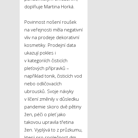
doplňuje Martina Horká.
Povinnost nošení roušek
na veřejnosti měla negativní
vliv na prodeje dekorativní
kosmetiky. Prodejní data
ukazují pokles i
v kategoriích čisticích
pleťových přípravků –
například tonik, čisticích vod
nebo odličovacích
ubrousků. Svoje návyky
v líčení změnily v důsledku
pandemie skoro dvě pětiny
žen, péči o pleť jako
takovou upravila třetina
žen. Vyplývá to z průzkumu,
který pro společnost dm