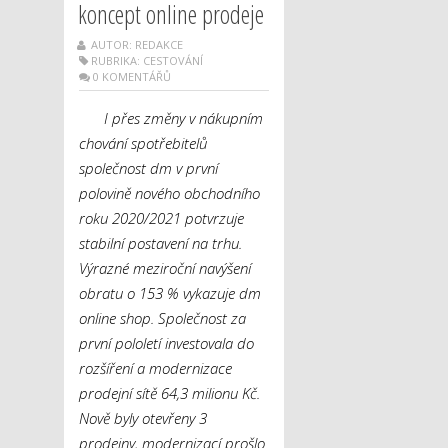
koncept online prodeje
AUTOR: REDAKCE
RUBRIKA:
CESTOVÁNÍ
0 KOMENTÁŘŮ
I přes změny v nákupním
chování spotřebitelů
společnost dm v první
polovině nového obchodního
roku 2020/2021 potvrzuje
stabilní postavení na trhu.
Výrazné meziroční navýšení
obratu o 153 % vykazuje dm
online shop. Společnost za
první pololetí investovala do
rozšíření a modernizace
prodejní sítě 64,3 milionu Kč.
Nově byly otevřeny 3
prodejny, modernizací prošlo