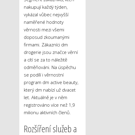
nakupují každý týden,
vykázal vůbec nejvyšší
naměřené hodnoty
věrnosti mezi všemi
doposud zkoumanými
firmami. Zákazníci dm
drogerie jsou značce věrní
a cítí se za to náležitě
odměňováni. Na úspěchu
se podílí i věrnostní
program dm active beauty,
který dm nabízí už dvacet
let. Aktuálně je v něm
registrováno více než 1,9
milionu aktivních členů.
Rozšíření služeb a