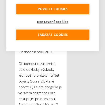
společností zůstává zpětná
POVOLIT COOKIES
vazba od spotřebitelů. I
letos se dm drogerie stala
Nastavení cookies
zákaznicky nejoblíbenějším
prodejcem v kategorii
Obchodník s drogerií
ZAKÁZAT COOKIES
a parfumerií prestižního
žebříčku Mastercard
Obchodník roku 2020.
Oblíbenost u zákazníků
dále dokládají výsledky
lednového průzkumu Net
Loyalty Score
[2], které
potvrzují, že dm drogerie je
ve svém segmentu pro
nakupující první volbou.
Segment zákazníků, kteří