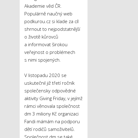
Akademie věd ČR.
Populárně naučný web
podkurou.cz si klade za cíl
shrnout to nejpodstatnější
o životě kůrovců
a informovat širokou
veřejnost o problémech
s nimi spojených.
V listopadu 2020 se
uskutečnil již třetí ročník
společensky odpovědné
aktivity Giving Friday, v jejímž
rámci věnovala společnost
dm 3 miliony Kč organizaci
Fandi mámám na podporu
dětí rodičů samoživitelů.
Společnost dm se také