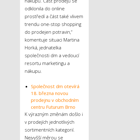
nákupů. Část prodejů se
odklonila do online
prostředí a část také vlivem
trendu one-stop shopping
do prodejen potravin,“
komentuje situaci Martina
Horká, jednatelka
společnosti dm a vedoucí
resortu marketingu a
nákupu.
Společnost dm otevírá
18. března novou
prodejnu v obchodním
centru Futurum Brno
K výrazným změnám došlo i
v prodejích jednotlivých
sortimentních kategorií.
Nejvyšší měrou se