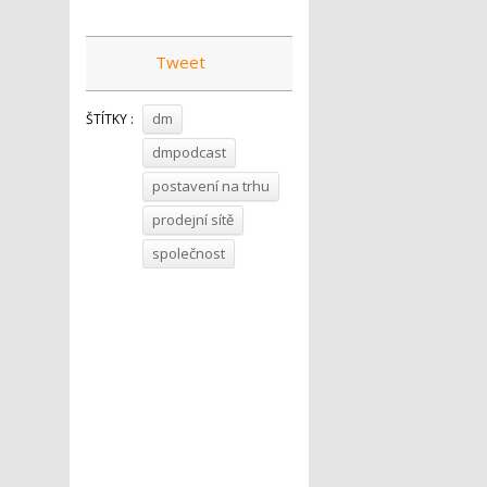
Tweet
dm
ŠTÍTKY :
dmpodcast
postavení na trhu
prodejní sítě
společnost