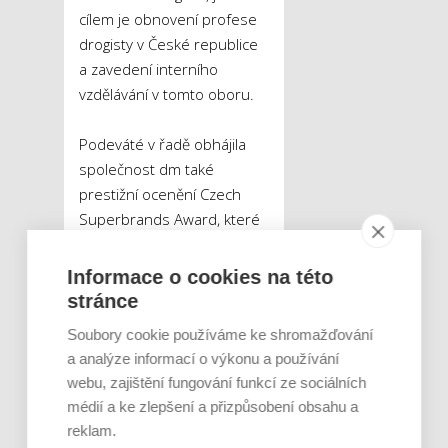
cílem je obnovení profese
drogisty v České republice
a zavedení interního
vzdělávání v tomto oboru.
Podeváté v řadě obhájila
společnost dm také
prestižní ocenění Czech
Superbrands Award, které
je udělováno oblíbeným
značkám na základě
Informace o cookies na této
spotřebitelského
stránce
průzkumu a hodnocení
Soubory cookie používáme ke shromažďování
odborné komise Brand
a analýze informací o výkonu a používání
Council.
webu, zajištění fungování funkcí ze sociálních
médií a ke zlepšení a přizpůsobení obsahu a
Důležitým kritériem pro
reklam.
měření úspěšnosti