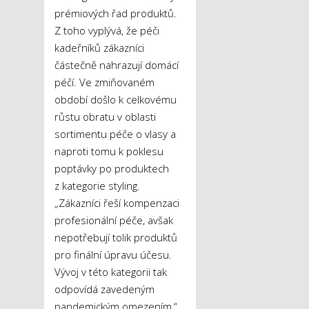
prémiových řad produktů.
Z toho vyplývá, že péči
kadeřníků zákazníci
částečně nahrazují domácí
péčí. Ve zmiňovaném
období došlo k celkovému
růstu obratu v oblasti
sortimentu péče o vlasy a
naproti tomu k poklesu
poptávky po produktech
z kategorie styling.
„Zákazníci řeší kompenzaci
profesionální péče, avšak
nepotřebují tolik produktů
pro finální úpravu účesu.
Vývoj v této kategorii tak
odpovídá zavedeným
pandemickým omezením,“