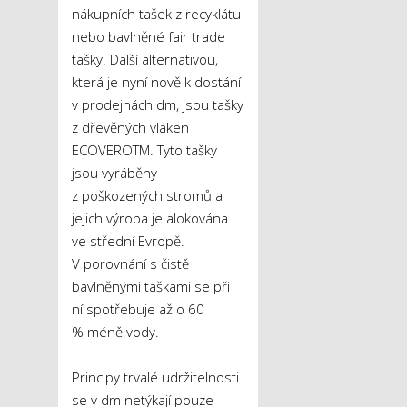
nákupních tašek z recyklátu
nebo bavlněné fair trade
tašky. Další alternativou,
která je nyní nově k dostání
v prodejnách dm, jsou tašky
z dřevěných vláken
ECOVERO
TM
. Tyto tašky
jsou vyráběny
z poškozených stromů a
jejich výroba je alokována
ve střední Evropě.
V porovnání s čistě
bavlněnými taškami se při
ní spotřebuje až o 60
% méně vody.
Principy trvalé udržitelnosti
se v dm netýkají pouze