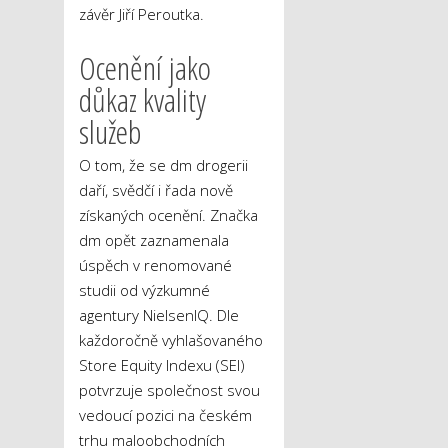
závěr Jiří Peroutka.
Ocenění jako
důkaz kvality
služeb
O tom, že se dm drogerii
daří, svědčí i řada nově
získaných ocenění. Značka
dm opět zaznamenala
úspěch v renomované
studii od výzkumné
agentury NielsenIQ. Dle
každoročně vyhlašovaného
Store Equity Indexu (SEI)
potvrzuje společnost svou
vedoucí pozici na českém
trhu maloobchodních