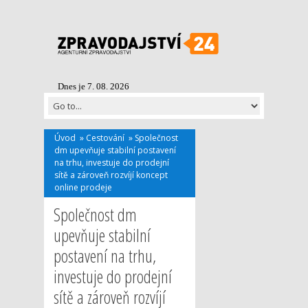
Dnes je 7. 08. 2026
Úvod
»
Cestování
»
Společnost
dm upevňuje stabilní postavení
na trhu, investuje do prodejní
sítě a zároveň rozvíjí koncept
online prodeje
Společnost dm
upevňuje stabilní
postavení na trhu,
investuje do prodejní
sítě a zároveň rozvíjí