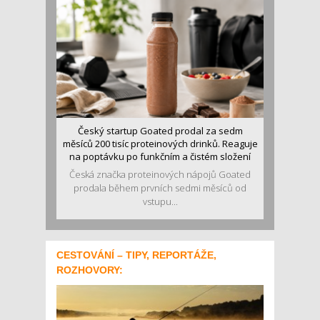
Český startup Goated prodal za sedm
měsíců 200 tisíc proteinových drinků. Reaguje
na poptávku po funkčním a čistém složení
Česká značka proteinových nápojů Goated
prodala během prvních sedmi měsíců od
vstupu...
CESTOVÁNÍ – TIPY, REPORTÁŽE,
ROZHOVORY: