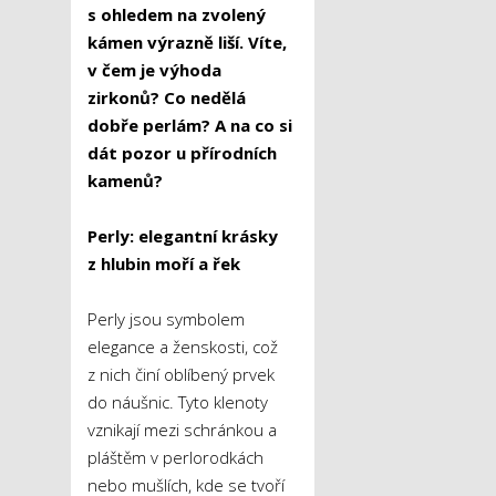
s ohledem na zvolený
kámen výrazně liší. Víte,
v čem je výhoda
zirkonů? Co nedělá
dobře perlám? A na co si
dát pozor u přírodních
kamenů?
Perly: elegantní krásky
z hlubin moří a řek
Perly jsou symbolem
elegance a ženskosti, což
z nich činí oblíbený prvek
do náušnic. Tyto klenoty
vznikají mezi schránkou a
pláštěm v perlorodkách
nebo mušlích, kde se tvoří