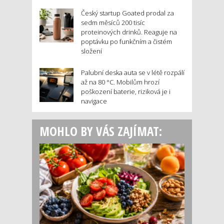
Český startup Goated prodal za
sedm měsíců 200 tisíc
proteinových drinků. Reaguje na
poptávku po funkčním a čistém
složení
Palubní deska auta se v létě rozpálí
až na 80 °C. Mobilům hrozí
poškození baterie, riziková je i
navigace
MOHLO BY VÁS ZAJÍMAT: