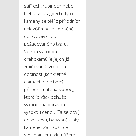
safírech, rubínech nebo
třeba smaragdech. Tyto
kameny se těší z přírodních
nalezišť a poté se ručně
opracovávají do
požadovaného tvaru.
Velkou výhodou
drahokamů je jejich již
zmiňovaná tvrdost a
odolnost (konkrétně
diamant je nejtvrdší
přírodní materiál vůbec),
která je však bohužel
vykoupena opravdu
vysokou cenou. Ta se odvíjí
od velikosti, barvy a čistoty
kamene. Za náušnice
s diamantem tak můžete