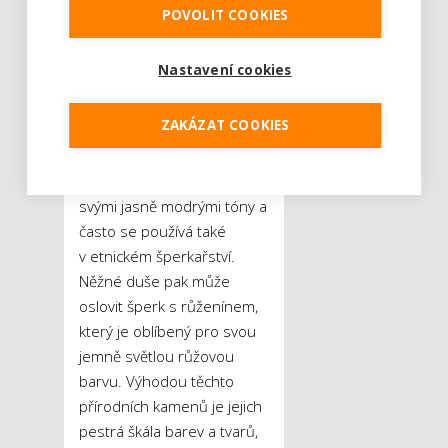
do náušnic, patří třeba
POVOLIT COOKIES
achát, ametyst nebo tyrkys.
Achát je ceněný pro své
Nastavení cookies
unikátní vrstvené zbarvení,
zatímco ametyst se pyšní
ZAKÁZAT COOKIES
svým hlubokým fialovým
odstínem a uklidňující
energií. Tyrkys je známý
svými jasně modrými tóny a
často se používá také
v etnickém šperkařství.
Něžné duše pak může
oslovit šperk s růženínem,
který je oblíbený pro svou
jemně světlou růžovou
barvu. Výhodou těchto
přírodních kamenů je jejich
pestrá škála barev a tvarů,