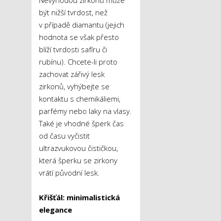
Nevýhodou zirkonů může
být nižší tvrdost, než
v případě diamantu (jejich
hodnota se však přesto
blíží tvrdosti safíru či
rubínu). Chcete-li proto
zachovat zářivý lesk
zirkonů, vyhýbejte se
kontaktu s chemikáliemi,
parfémy nebo laky na vlasy.
Také je vhodné šperk čas
od času vyčistit
ultrazvukovou čističkou,
která šperku se zirkony
vrátí původní lesk.
Křišťál: minimalistická
elegance