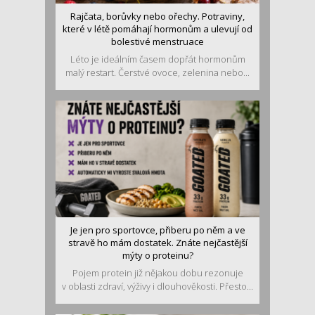
Rajčata, borůvky nebo ořechy. Potraviny,
které v létě pomáhají hormonům a ulevují od
bolestivé menstruace
Léto je ideálním časem dopřát hormonům
malý restart. Čerstvé ovoce, zelenina nebo...
Je jen pro sportovce, přiberu po něm a ve
stravě ho mám dostatek. Znáte nejčastější
mýty o proteinu?
Pojem protein již nějakou dobu rezonuje
v oblasti zdraví, výživy i dlouhověkosti. Přesto...