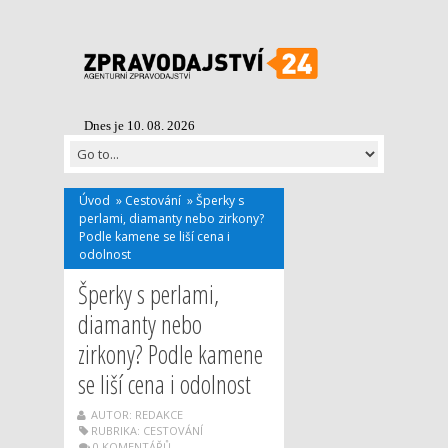
Dnes je 10. 08. 2026
Úvod
»
Cestování
»
Šperky s
perlami, diamanty nebo zirkony?
Podle kamene se liší cena i
odolnost
Šperky s perlami,
diamanty nebo
zirkony? Podle kamene
se liší cena i odolnost
AUTOR: REDAKCE
RUBRIKA:
CESTOVÁNÍ
0 KOMENTÁŘŮ