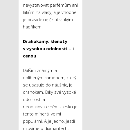
nevystavovat parfémům ani
lakům na vlasy, a je vhodné
je pravidelně čistit vlhkým
hadříkem.
Drahokamy: klenoty
s vysokou odolností… i
cenou
Dalším známým a
oblíbeným kamenem, který
se usazuje do náušnic, je
drahokam. Díky své vysoké
odolnosti a
neopakovatelnému lesku je
tento minerál velmi
populární. A je jedno, jestli
mluvíme o diamantech,