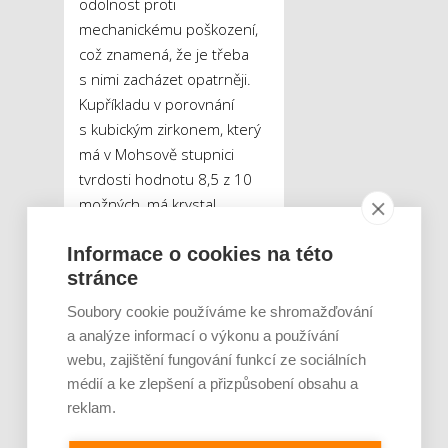
odolnost proti
mechanickému poškození,
což znamená, že je třeba
s nimi zacházet opatrněji.
Kupříkladu v porovnání
s kubickým zirkonem, který
má v Mohsově stupnici
tvrdosti hodnotu 8,5 z 10
možných, má krystal
tvrdost 6,5-7,5.
Informace o cookies na této
stránce
Často používané
přírodní kameny: achát,
Soubory cookie používáme ke shromažďování
ametyst, růženín nebo
a analýze informací o výkonu a používání
tyrkys
webu, zajištění fungování funkcí ze sociálních
médií a ke zlepšení a přizpůsobení obsahu a
Mezi oblíbené přírodní
reklam.
kameny, které se usazují