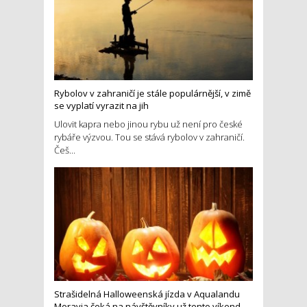
Rybolov v zahraničí je stále populárnější, v zimě
se vyplatí vyrazit na jih
Ulovit kapra nebo jinou rybu už není pro české
rybáře výzvou. Tou se stává rybolov v zahraničí.
Češ...
Strašidelná Halloweenská jízda v Aqualandu
Moravia čeká na návštěvníky už tento víkend