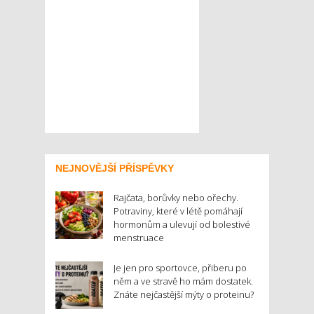
NEJNOVĚJŠÍ PŘÍSPĚVKY
Rajčata, borůvky nebo ořechy.
Potraviny, které v létě pomáhají
hormonům a ulevují od bolestivé
menstruace
Je jen pro sportovce, přiberu po
něm a ve stravě ho mám dostatek.
Znáte nejčastější mýty o proteinu?