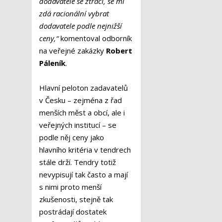
dodavatele se ztrácí, se mi
zdá racionální vybrat
dodavatele podle nejnižší
ceny,“
komentoval odborník
na veřejné zakázky
Robert
Páleník
.
Hlavní peloton zadavatelů
v Česku – zejména z řad
menších měst a obcí, ale i
veřejných institucí – se
podle něj ceny jako
hlavního kritéria v tendrech
stále drží. Tendry totiž
nevypisují tak často a mají
s nimi proto menší
zkušenosti, stejně tak
postrádají dostatek