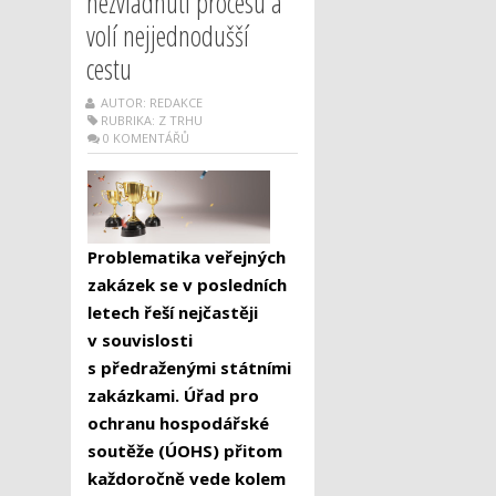
nezvládnutí procesu a
volí nejjednodušší
cestu
AUTOR: REDAKCE
RUBRIKA:
Z TRHU
0 KOMENTÁŘŮ
Problematika veřejných
zakázek se v posledních
letech řeší nejčastěji
v souvislosti
s předraženými státními
zakázkami. Úřad pro
ochranu hospodářské
soutěže (ÚOHS) přitom
každoročně vede kolem