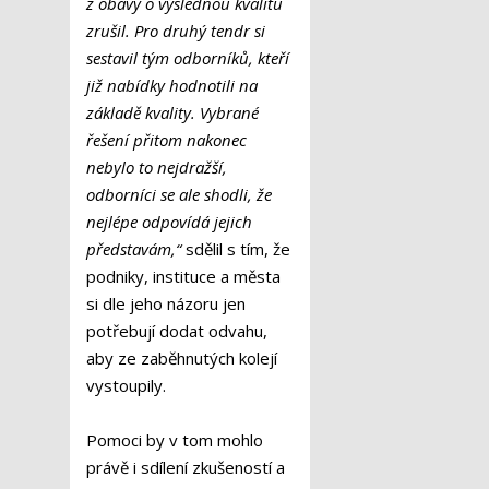
z obavy o výslednou kvalitu
zrušil. Pro druhý tendr si
sestavil tým odborníků, kteří
již nabídky hodnotili na
základě kvality. Vybrané
řešení přitom nakonec
nebylo to nejdražší,
odborníci se ale shodli, že
nejlépe odpovídá jejich
představám,“
sdělil s tím, že
podniky, instituce a města
si dle jeho názoru jen
potřebují dodat odvahu,
aby ze zaběhnutých kolejí
vystoupily.
Pomoci by v tom mohlo
právě i sdílení zkušeností a