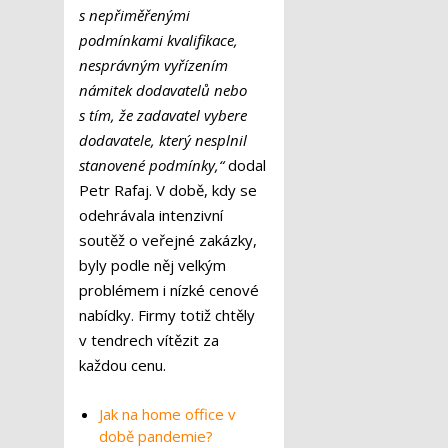
s nepřiměřenými
podmínkami kvalifikace,
nesprávným vyřízením
námitek dodavatelů nebo
s tím, že zadavatel vybere
dodavatele, který nesplnil
stanovené podmínky,“
dodal
Petr Rafaj. V době, kdy se
odehrávala intenzivní
soutěž o veřejné zakázky,
byly podle něj velkým
problémem i nízké cenové
nabídky. Firmy totiž chtěly
v tendrech vítězit za
každou cenu.
Jak na home office v
době pandemie?