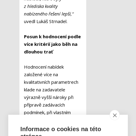
z hlediska kvality
nabízeného řešení lepší,“
uvedl Lukáš Strnadel.
Posun k hodnocení podle
více kritérií jako běh na
dlouhou trať
Hodnocení nabídek
založené více na
kvalitativních parametrech
klade na zadavatele
výrazně vyšší nároky při
přípravě zadávacích
podmínek, při vlastním
hodnocení i při
dokumentaci postupu
Informace o cookies na této
hodnocení. Rovněž