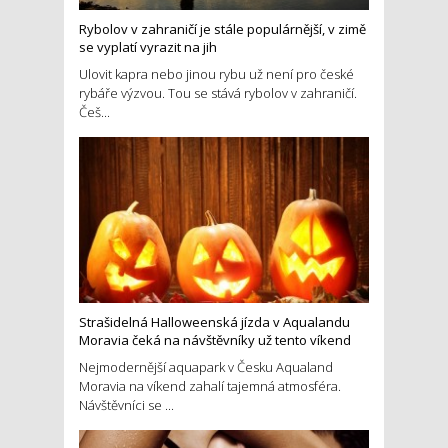
Rybolov v zahraničí je stále populárnější, v zimě
se vyplatí vyrazit na jih
Ulovit kapra nebo jinou rybu už není pro české
rybáře výzvou. Tou se stává rybolov v zahraničí.
Češ...
Strašidelná Halloweenská jízda v Aqualandu
Moravia čeká na návštěvníky už tento víkend
Nejmodernější aquapark v Česku Aqualand
Moravia na víkend zahalí tajemná atmosféra.
Návštěvníci se ...