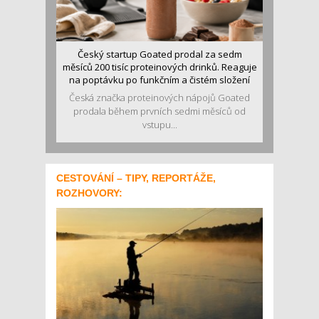
Český startup Goated prodal za sedm
měsíců 200 tisíc proteinových drinků. Reaguje
na poptávku po funkčním a čistém složení
Česká značka proteinových nápojů Goated
prodala během prvních sedmi měsíců od
vstupu...
CESTOVÁNÍ – TIPY, REPORTÁŽE,
ROZHOVORY: