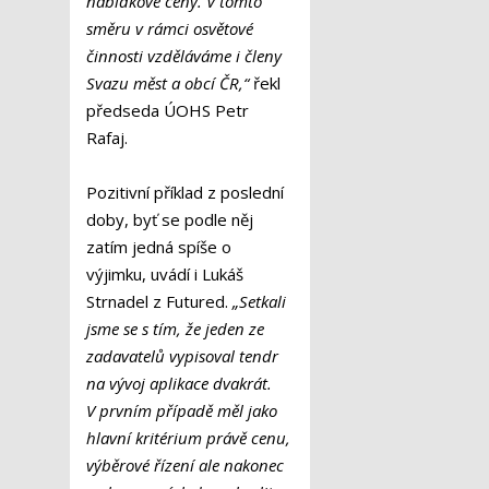
nabídkové ceny. V tomto
směru v rámci osvětové
činnosti vzděláváme i členy
Svazu měst a obcí ČR,“
řekl
předseda ÚOHS Petr
Rafaj.
Pozitivní příklad z poslední
doby, byť se podle něj
zatím jedná spíše o
výjimku, uvádí i Lukáš
Strnadel z Futured.
„Setkali
jsme se s tím, že jeden ze
zadavatelů vypisoval tendr
na vývoj aplikace dvakrát.
V prvním případě měl jako
hlavní kritérium právě cenu,
výběrové řízení ale nakonec