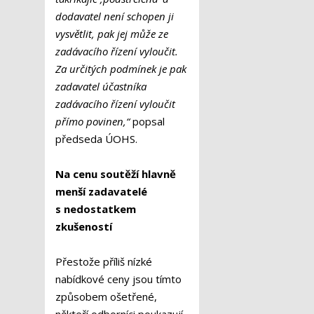
dodavatel není schopen ji
vysvětlit, pak jej může ze
zadávacího řízení vyloučit.
Za určitých podmínek je pak
zadavatel účastníka
zadávacího řízení vyloučit
přímo povinen,“
popsal
předseda ÚOHS.
Na cenu soutěží hlavně
menší zadavatelé
s nedostatkem
zkušeností
Přestože příliš nízké
nabídkové ceny jsou tímto
způsobem ošetřené,
někteří odborníci poukazují