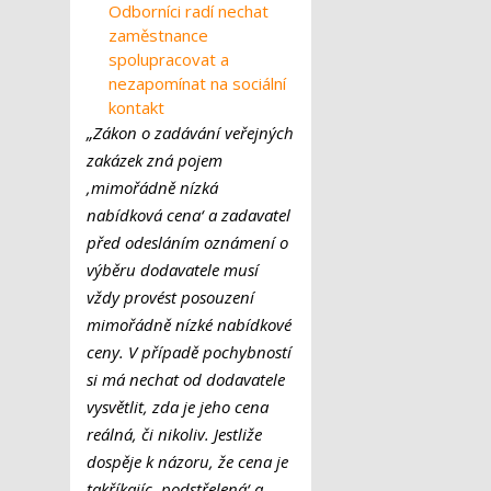
Odborníci radí nechat
zaměstnance
spolupracovat a
nezapomínat na sociální
kontakt
„Zákon o zadávání veřejných
zakázek zná pojem
‚mimořádně nízká
nabídková cena‘ a zadavatel
před odesláním oznámení o
výběru dodavatele musí
vždy provést posouzení
mimořádně nízké nabídkové
ceny. V případě pochybností
si má nechat od dodavatele
vysvětlit, zda je jeho cena
reálná, či nikoliv. Jestliže
dospěje k názoru, že cena je
takříkajíc ‚podstřelená‘ a