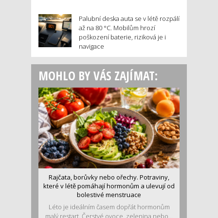
Palubní deska auta se v létě rozpálí
až na 80 °C. Mobilům hrozí
poškození baterie, riziková je i
navigace
MOHLO BY VÁS ZAJÍMAT:
Rajčata, borůvky nebo ořechy. Potraviny,
které v létě pomáhají hormonům a ulevují od
bolestivé menstruace
Léto je ideálním časem dopřát hormonům
malý restart. Čerstvé ovoce, zelenina nebo...