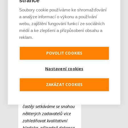
stránce
skutečnost, že jako
Soubory cookie používáme ke shromažďování
nejvýhodnější nemusí být
a analýze informací o výkonu a používání
v těchto případech vybrána
webu, zajištění fungování funkcí ze sociálních
nabídka s nejnižší cenou,
médií a ke zlepšení a přizpůsobení obsahu a
pak může znamenat pro
reklam.
zadavatele nepříjemnosti
v podobě stížností či
POVOLIT COOKIES
trestních oznámení. I
z těchto důvodů je podle
Nastavení cookies
odborníků přesun ke
kvalitativnímu hodnocení
ZAKÁZAT COOKIES
tendrů běh na dlouhou trať.
„V poslední době se však
častěji setkáváme se snahou
některých zadavatelů více
zohledňovat kvalitativní
hlediska, případně dokonce