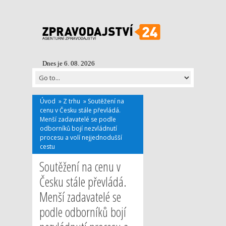
Dnes je 6. 08. 2026
Úvod
»
Z trhu
»
Soutěžení na
cenu v Česku stále převládá.
Menší zadavatelé se podle
odborníků bojí nezvládnutí
procesu a volí nejjednodušší
cestu
Soutěžení na cenu v
Česku stále převládá.
Menší zadavatelé se
podle odborníků bojí