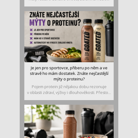
Je jen pro sportovce, přiberu po něm a ve
stravě ho mám dostatek. Znáte nejčastější
mýty o proteinu?
Pojem protein již nějakou dobu rezonuje
v oblasti zdraví, výživy i dlouhověkosti. Přesto...