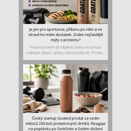
Je jen pro sportovce, přiberu po něm a ve
stravě ho mám dostatek. Znáte nejčastější
mýty o proteinu?
Pojem protein již nějakou dobu rezonuje
v oblasti zdraví, výživy i dlouhověkosti. Přesto...
Český startup Goated prodal za sedm
měsíců 200 tisíc proteinových drinků. Reaguje
na poptávku po funkčním a čistém složení