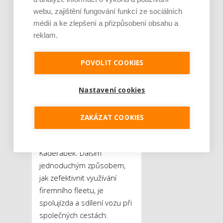
můžete své zaměstnance
webu, zajištění fungování funkcí ze sociálních
naučit na pravidelném
médií a ke zlepšení a přizpůsobení obsahu a
školení řidičů.
„Podle
reklam.
organizace Energy Savings
Trust lze efektivní jízdou
POVOLIT COOKIES
dosáhnout až
patnáctiprocentních úspor.
Nastavení cookies
Stačí několik jednoduchých
triků – mezi ty nejprostší patří
zpomalení jízdy, předvídavost
ZAKÁZAT COOKIES
nebo kontrola tlaku
pneumatik,“
dodává
Kadeřábek. Dalším
jednoduchým způsobem,
jak zefektivnit využívání
firemního fleetu, je
spolujízda a sdílení vozu při
společných cestách.