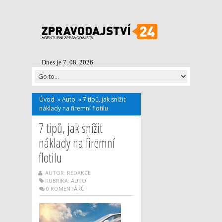
Dnes je 7. 08. 2026
Úvod
»
Auto
»
7 tipů, jak snížit
náklady na firemní flotilu
7 tipů, jak snížit
náklady na firemní
flotilu
AUTOR: REDAKCE
RUBRIKA:
AUTO
0 KOMENTÁŘŮ