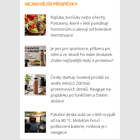
NEJNOVĚJŠÍ PŘÍSPĚVKY
Rajčata, borůvky nebo ořechy.
Potraviny, které v létě pomáhají
hormonům a ulevují od bolestivé
menstruace
Je jen pro sportovce, přiberu po
něm a ve stravě ho mám dostatek.
Znáte nejčastější mýty o proteinu?
Český startup Goated prodal za
sedm měsíců 200 tisíc
proteinových drinků. Reaguje na
poptávku po funkčním a čistém
složení
Palubní deska auta se v létě rozpálí
až na 80 °C. Mobilům hrozí
poškození baterie, riziková je i
navigace