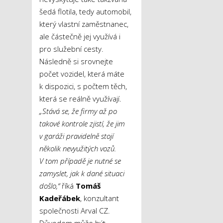
šedá flotila, tedy automobil,
který vlastní zaměstnanec,
ale částečně jej využívá i
pro služební cesty.
Následně si srovnejte
počet vozidel, která máte
k dispozici, s počtem těch,
která se reálně využívají.
„Stává se, že firmy až po
takové kontrole zjistí, že jim
v garáži pravidelně stojí
několik nevyužitých vozů.
V tom případě je nutné se
zamyslet, jak k dané situaci
došlo,“
říká
Tomáš
Kadeřábek
, konzultant
společnosti Arval CZ.
Důvodem může být