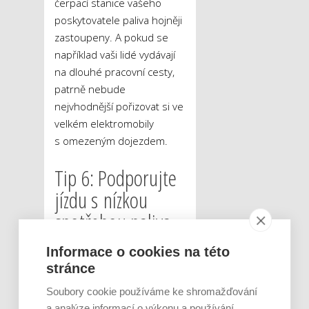
čerpací stanice vašeho
poskytovatele paliva hojněji
zastoupeny. A pokud se
například vaši lidé vydávají
na dlouhé pracovní cesty,
patrně nebude
nejvhodnější pořizovat si ve
velkém elektromobily
s omezeným dojezdem.
Tip 6: Podporujte
jízdu s nízkou
spotřebou paliva
Motivujte své zaměstnance
Informace o cookies na této
k efektivnější jízdě. Ta totiž
stránce
může účty za palivo výrazně
Soubory cookie používáme ke shromažďování
snížit. Jak jezdit efektivněji,
a analýze informací o výkonu a používání