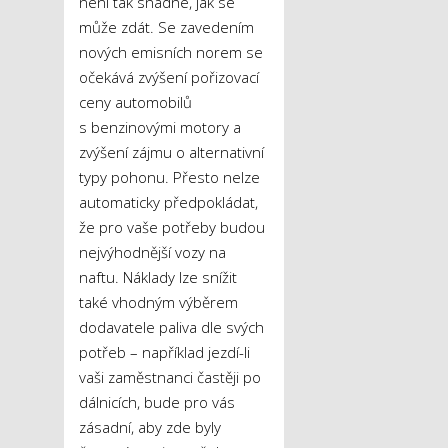
není tak snadné, jak se
může zdát. Se zavedením
nových emisních norem se
očekává zvýšení pořizovací
ceny automobilů
s benzinovými motory a
zvýšení zájmu o alternativní
typy pohonu. Přesto nelze
automaticky předpokládat,
že pro vaše potřeby budou
nejvýhodnější vozy na
naftu. Náklady lze snížit
také vhodným výběrem
dodavatele paliva dle svých
potřeb – například jezdí-li
vaši zaměstnanci častěji po
dálnicích, bude pro vás
zásadní, aby zde byly