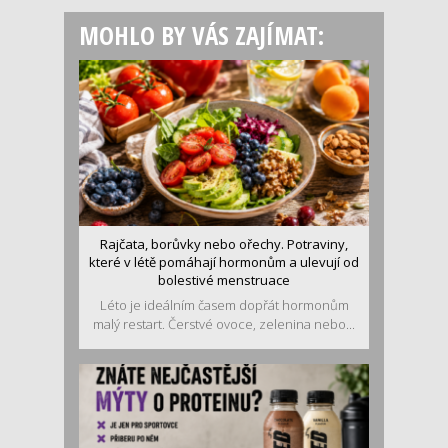
MOHLO BY VÁS ZAJÍMAT:
Rajčata, borůvky nebo ořechy. Potraviny,
které v létě pomáhají hormonům a ulevují od
bolestivé menstruace
Léto je ideálním časem dopřát hormonům
malý restart. Čerstvé ovoce, zelenina nebo...