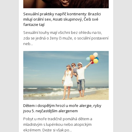
Sexuální praktiky napříč kontinenty: Brazilci
milují orální sex, Asiati skupinový, Češi své
fantazie tají
Sexuální touhy mají všichni bez ohledu na to,
zda se jedná o ženy či muže, o sociální postavení
neb...
Dětem i dospělým hrozí u moře alergie, ryby
jsou 5. nejčastějším alergenem
Pobyt u moře tradičně pomáhá dětem a
mladistvým s lupénkou nebo atopickým
ekzémem. Dejte si však po...