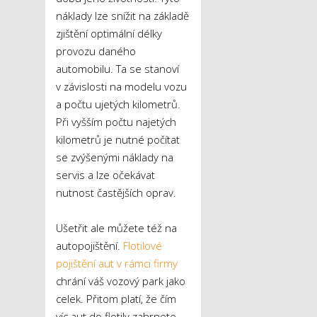
náklady lze snížit na základě
zjištění optimální délky
provozu daného
automobilu. Ta se stanoví
v závislosti na modelu vozu
a počtu ujetých kilometrů.
Při vyšším počtu najetých
kilometrů je nutné počítat
se zvýšenými náklady na
servis a lze očekávat
nutnost častějších oprav.
Ušetřit ale můžete též na
autopojištění.
Flotilové
pojištění aut v rámci firmy
chrání váš vozový park jako
celek. Přitom platí, že čím
víc aut do flotily zahrnete,