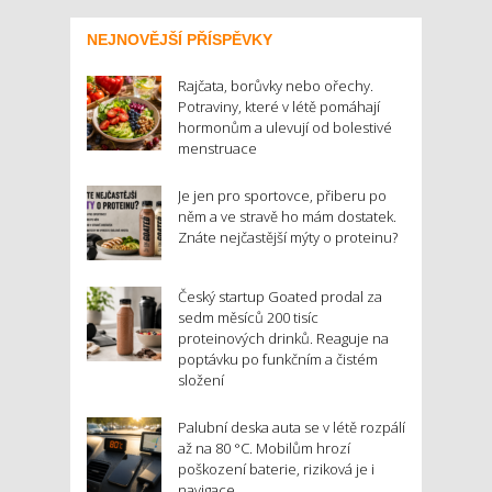
NEJNOVĚJŠÍ PŘÍSPĚVKY
Rajčata, borůvky nebo ořechy.
Potraviny, které v létě pomáhají
hormonům a ulevují od bolestivé
menstruace
Je jen pro sportovce, přiberu po
něm a ve stravě ho mám dostatek.
Znáte nejčastější mýty o proteinu?
Český startup Goated prodal za
sedm měsíců 200 tisíc
proteinových drinků. Reaguje na
poptávku po funkčním a čistém
složení
Palubní deska auta se v létě rozpálí
až na 80 °C. Mobilům hrozí
poškození baterie, riziková je i
navigace