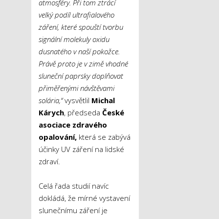
atmosféry. Při tom ztrácí
velký podíl ultrafialového
záření, které spouští tvorbu
signální molekuly oxidu
dusnatého v naší pokožce
.
Právě proto je v zimě vhodné
sluneční paprsky doplňovat
přiměřenými návštěvami
solária,“
vysvětlil
Michal
Kárych
, předseda
České
asociace zdravého
opalování,
která se zabývá
účinky UV záření na lidské
zdraví.
Celá řada studií navíc
dokládá, že mírné vystavení
slunečnímu záření je