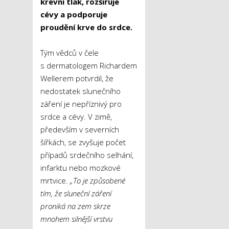
krevní tlak, rozšiřuje
cévy a podporuje
proudění krve do srdce.
Tým vědců v čele
s dermatologem Richardem
Wellerem potvrdil, že
nedostatek slunečního
záření je nepříznivý pro
srdce a cévy. V zimě,
především v severních
šířkách, se zvyšuje počet
případů srdečního selhání,
infarktu nebo mozkové
mrtvice.
„To je způsobené
tím, že sluneční záření
proniká na zem skrze
mnohem silnější vrstvu