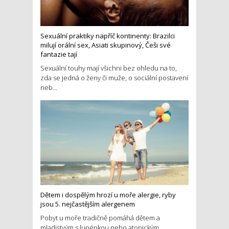
Sexuální praktiky napříč kontinenty: Brazilci
milují orální sex, Asiati skupinový, Češi své
fantazie tají
Sexuální touhy mají všichni bez ohledu na to,
zda se jedná o ženy či muže, o sociální postavení
neb...
Dětem i dospělým hrozí u moře alergie, ryby
jsou 5. nejčastějším alergenem
Pobyt u moře tradičně pomáhá dětem a
mladistvým s lupénkou nebo atopickým