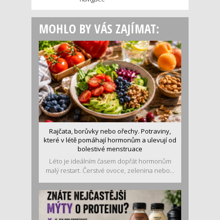
MOHLO BY VÁS ZAJÍMAT:
Rajčata, borůvky nebo ořechy. Potraviny,
které v létě pomáhají hormonům a ulevují od
bolestivé menstruace
Léto je ideálním časem dopřát hormonům
malý restart. Čerstvé ovoce, zelenina nebo...