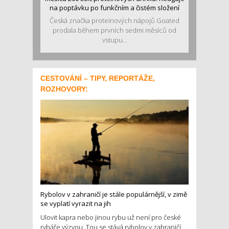
na poptávku po funkčním a čistém složení
Česká značka proteinových nápojů Goated
prodala během prvních sedmi měsíců od
vstupu...
CESTOVÁNÍ – TIPY, REPORTÁŽE,
ROZHOVORY:
Rybolov v zahraničí je stále populárnější, v zimě
se vyplatí vyrazit na jih
Ulovit kapra nebo jinou rybu už není pro české
rybáře výzvou. Tou se stává rybolov v zahraničí.