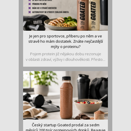
Je jen pro sportovce, přiberu po něm a ve
stravě ho mám dostatek. Znáte nejčastější
mýty o proteinu?
Pojem protein již nějakou dobu rezonuje
v oblasti zdraví, výživy i dlouhověkosti. Přesto...
Český startup Goated prodal za sedm
měsíců 200 tisíc proteinových drinků. Reaguje