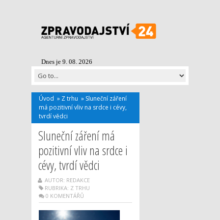
Dnes je 9. 08. 2026
Úvod
»
Z trhu
»
Sluneční záření
má pozitivní vliv na srdce i cévy,
tvrdí vědci
Sluneční záření má
pozitivní vliv na srdce i
cévy, tvrdí vědci
AUTOR: REDAKCE
RUBRIKA:
Z TRHU
0 KOMENTÁŘŮ