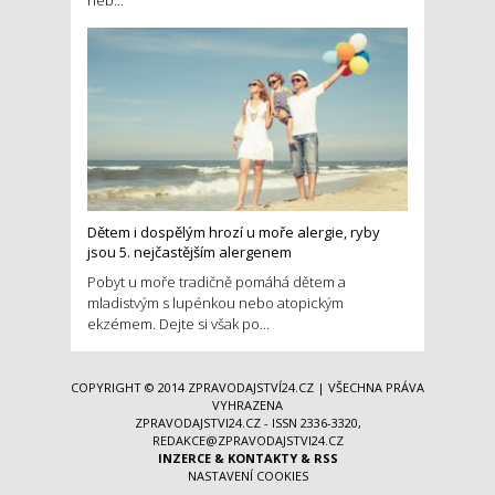
neb...
Dětem i dospělým hrozí u moře alergie, ryby
jsou 5. nejčastějším alergenem
Pobyt u moře tradičně pomáhá dětem a
mladistvým s lupénkou nebo atopickým
ekzémem. Dejte si však po...
COPYRIGHT © 2014
ZPRAVODAJSTVÍ24.CZ
| VŠECHNA PRÁVA
VYHRAZENA
ZPRAVODAJSTVI24.CZ - ISSN 2336-3320,
REDAKCE@ZPRAVODAJSTVI24.CZ
INZERCE
&
KONTAKTY
&
RSS
NASTAVENÍ COOKIES