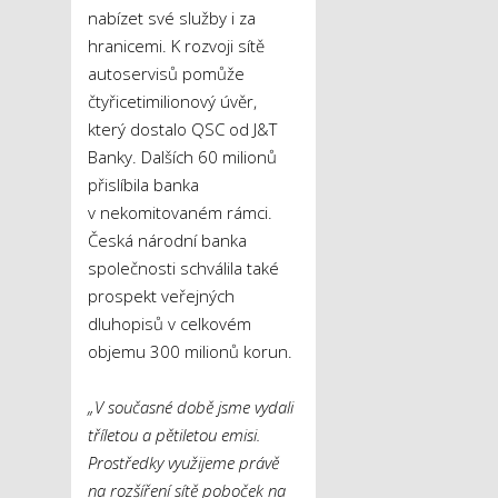
nabízet své služby i za
hranicemi. K rozvoji sítě
autoservisů pomůže
čtyřicetimilionový úvěr,
který dostalo QSC od J&T
Banky. Dalších 60 milionů
přislíbila banka
v nekomitovaném rámci.
Česká národní banka
společnosti schválila také
prospekt veřejných
dluhopisů v celkovém
objemu 300 milionů korun.
„V současné době jsme vydali
tříletou a pětiletou emisi.
Prostředky využijeme právě
na rozšíření sítě poboček na