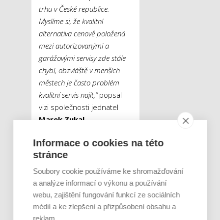
trhu v České republice.
Myslíme si, že kvalitní
alternativa cenově položená
mezi autorizovanými a
garážovými servisy zde stále
chybí, obzvláště v menších
městech je často problém
kvalitní servis najít,“
popsal
vizi společnosti jednatel
Marek Zukal
.
Informace o cookies na této
Tweet
stránce
Soubory cookie používáme ke shromažďování
Milionové
ŠTÍTKY :
a analýze informací o výkonu a používání
investice
webu, zajištění fungování funkcí ze sociálních
QSC
médií a ke zlepšení a přizpůsobení obsahu a
Quick Stop Car
reklam.