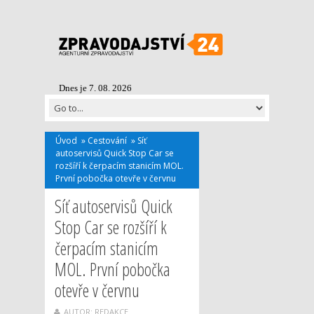
Dnes je 7. 08. 2026
Úvod
»
Cestování
»
Síť
autoservisů Quick Stop Car se
rozšíří k čerpacím stanicím MOL.
První pobočka otevře v červnu
Síť autoservisů Quick
Stop Car se rozšíří k
čerpacím stanicím
MOL. První pobočka
otevře v červnu
AUTOR: REDAKCE