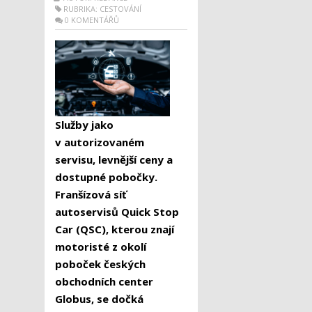
RUBRIKA:
CESTOVÁNÍ
0 KOMENTÁŘŮ
Služby jako
v autorizovaném
servisu, levnější ceny a
dostupné pobočky.
Franšízová síť
autoservisů Quick Stop
Car (QSC), kterou znají
motoristé z okolí
poboček českých
obchodních center
Globus, se dočká