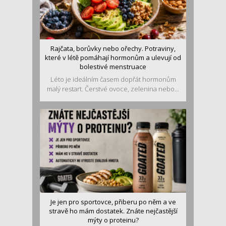
Rajčata, borůvky nebo ořechy. Potraviny,
které v létě pomáhají hormonům a ulevují od
bolestivé menstruace
Léto je ideálním časem dopřát hormonům
malý restart. Čerstvé ovoce, zelenina nebo...
Je jen pro sportovce, přiberu po něm a ve
stravě ho mám dostatek. Znáte nejčastější
mýty o proteinu?