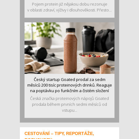
Pojem protein již nějakou dobu rezonuje
v oblasti zdraví, výživy i dlouhověkosti. Přesto...
Český startup Goated prodal za sedm
měsíců 200 tisíc proteinových drinků. Reaguje
na poptávku po funkčním a čistém složení
Česká značka proteinových nápojů Goated
prodala během prvních sedmi měsíců od
vstupu...
CESTOVÁNÍ – TIPY, REPORTÁŽE,