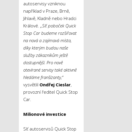
autoservisy vzniknou
například v Praze, Brně,
Jihlavě, Kladně nebo Hradci
Králové.
„Síť poboček Quick
Stop Car budeme rozšiřovat
na nová a zajímavá místa,
díky kterým budou naše
služby zákazníkům ještě
dostupnější. Pro nově
otevírané servisy také aktivně
hledáme franšízanty,“
vysvětlil
Ondřej Cieslar
,
provozní ředitel Quick Stop
Car.
Milionové investice
Síť autoservisů Quick Stop