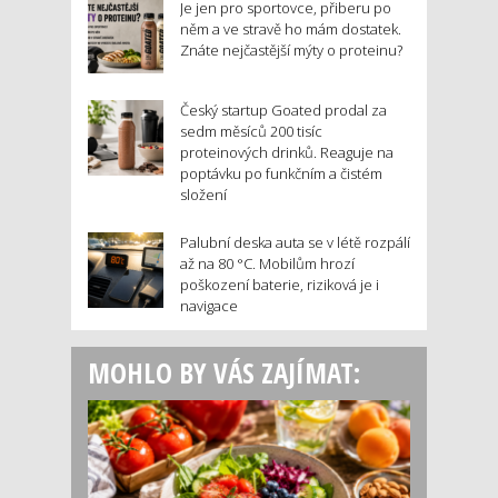
Je jen pro sportovce, přiberu po
něm a ve stravě ho mám dostatek.
Znáte nejčastější mýty o proteinu?
Český startup Goated prodal za
sedm měsíců 200 tisíc
proteinových drinků. Reaguje na
poptávku po funkčním a čistém
složení
Palubní deska auta se v létě rozpálí
až na 80 °C. Mobilům hrozí
poškození baterie, riziková je i
navigace
MOHLO BY VÁS ZAJÍMAT: