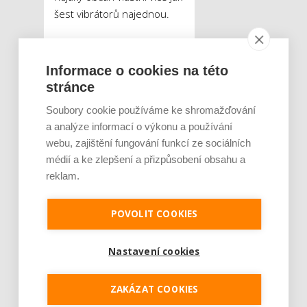
šest vibrátorů najednou.
Seveřané více
experimentují venku
Informace o cookies na této
stránce
Přestože fenomén
Soubory cookie používáme ke shromažďování
globálního oteplování bývá
a analýze informací o výkonu a používání
spojován spíše s životním
webu, zajištění fungování funkcí ze sociálních
prostředím, dle lékařů ze
médií a ke zlepšení a přizpůsobení obsahu a
skandinávských klinik má
reklam.
dokonce vliv i lidskou
sexualitu, především u
POVOLIT COOKIES
severských národů.
Statistiky Univerzitní
Nastavení cookies
nemocnice v Helsinkách
ukazují, že seveřanům se
postupně mění sexuální
ZAKÁZAT COOKIES
praktiky. Norové, Švédi a