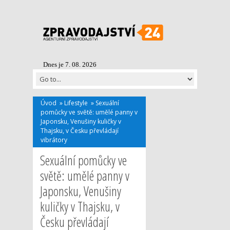
Dnes je 7. 08. 2026
Úvod
»
Lifestyle
»
Sexuální
pomůcky ve světě: umělé panny v
Japonsku, Venušiny kuličky v
Thajsku, v Česku převládají
vibrátory
Sexuální pomůcky ve
světě: umělé panny v
Japonsku, Venušiny
kuličky v Thajsku, v
Česku převládají