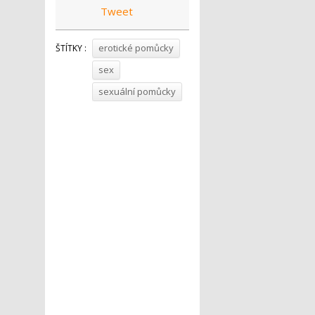
Tweet
erotické pomůcky
ŠTÍTKY :
sex
sexuální pomůcky