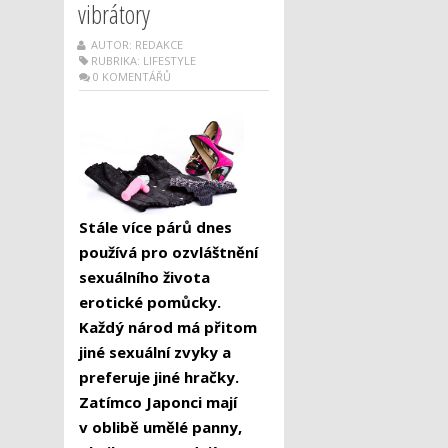
vibrátory
AUTOR: REDAKCE
RUBRIKA:
LIFESTYLE
0 KOMENTÁŘŮ
Stále více párů dnes
používá pro ozvláštnění
sexuálního života
erotické pomůcky.
Každý národ má přitom
jiné sexuální zvyky a
preferuje jiné hračky.
Zatímco Japonci mají
v oblibě umělé panny,