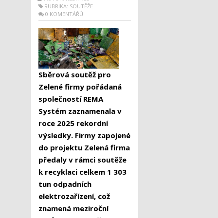
RUBRIKA:
SOUTĚŽE
0 KOMENTÁŘŮ
Sběrová soutěž pro
Zelené firmy pořádaná
společností REMA
Systém zaznamenala v
roce 2025 rekordní
výsledky. Firmy zapojené
do projektu Zelená firma
předaly v rámci soutěže
k recyklaci celkem 1 303
tun odpadních
elektrozařízení, což
znamená meziroční