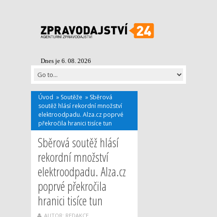
Dnes je 6. 08. 2026
Úvod
»
Soutěže
»
Sběrová
soutěž hlásí rekordní množství
elektroodpadu. Alza.cz poprvé
překročila hranici tisíce tun
Sběrová soutěž hlásí
rekordní množství
elektroodpadu. Alza.cz
poprvé překročila
hranici tisíce tun
AUTOR: REDAKCE