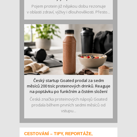
Pojem protein již nějakou dobu rezonuje
v oblasti zdraví, výživy i dlouhověkosti. Přesto...
Český startup Goated prodal za sedm
měsíců 200 tisíc proteinových drinků. Reaguje
na poptávku po funkčním a čistém složení
Česká značka proteinových nápojů Goated
prodala během prvních sedmi měsíců od
vstupu...
CESTOVÁNÍ – TIPY, REPORTÁŽE,