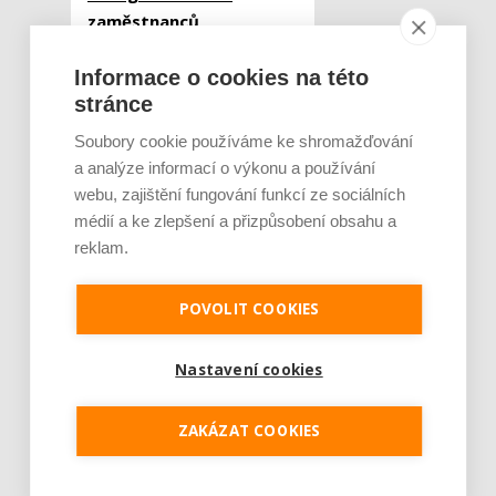
zaměstnanců
Informace o cookies na této
stránce
RONYTRANS, s.r.o.
Celkem: 14 797 kg
Soubory cookie používáme ke shromažďování
a analýze informací o výkonu a používání
webu, zajištění fungování funkcí ze sociálních
Kategorie do 1 000
médií a ke zlepšení a přizpůsobení obsahu a
zaměstnanců
reklam.
POVOLIT COOKIES
GRAMMER CZ, s.r.o.
Celkem: 7 822,55 kg
Nastavení cookies
Kategorie nad 1 000
ZAKÁZAT COOKIES
zaměstnanců
Alza CZ a.s.
Celkem: 1 112 090,86 kg