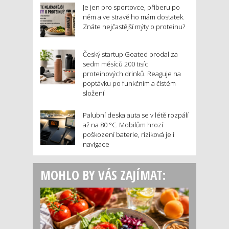
Je jen pro sportovce, přiberu po
něm a ve stravě ho mám dostatek.
Znáte nejčastější mýty o proteinu?
Český startup Goated prodal za
sedm měsíců 200 tisíc
proteinových drinků. Reaguje na
poptávku po funkčním a čistém
složení
Palubní deska auta se v létě rozpálí
až na 80 °C. Mobilům hrozí
poškození baterie, riziková je i
navigace
MOHLO BY VÁS ZAJÍMAT: