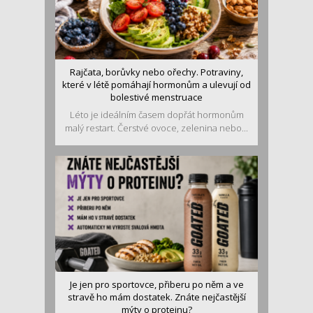
Rajčata, borůvky nebo ořechy. Potraviny,
které v létě pomáhají hormonům a ulevují od
bolestivé menstruace
Léto je ideálním časem dopřát hormonům
malý restart. Čerstvé ovoce, zelenina nebo...
Je jen pro sportovce, přiberu po něm a ve
stravě ho mám dostatek. Znáte nejčastější
mýty o proteinu?