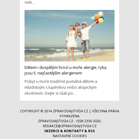
neb...
Dětem i dospělým hrozí u moře alergie, ryby
jsou 5. nejčastějším alergenem
Pobyt u moře tradičně pomáhá dětem a
mladistvým s lupénkou nebo atopickým
ekzémem. Dejte si však po...
COPYRIGHT © 2014
ZPRAVODAJSTVÍ24.CZ
| VŠECHNA PRÁVA
VYHRAZENA
ZPRAVODAJSTVI24.CZ - ISSN 2336-3320,
REDAKCE@ZPRAVODAJSTVI24.CZ
INZERCE
&
KONTAKTY
&
RSS
NASTAVENÍ COOKIES