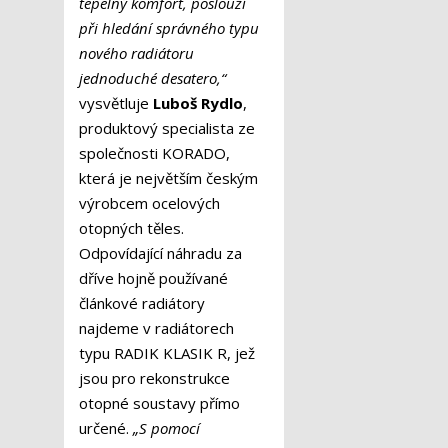
tepelný komfort, poslouží
při hledání správného typu
nového radiátoru
jednoduché desatero,“
vysvětluje
Luboš Rydlo
,
produktový specialista ze
společnosti KORADO,
která je největším českým
výrobcem ocelových
otopných těles.
Odpovídající náhradu za
dříve hojně používané
článkové radiátory
najdeme v radiátorech
typu RADIK KLASIK R, jež
jsou pro rekonstrukce
otopné soustavy přímo
určené.
„S pomocí