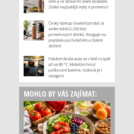
něm a ve stravě ho mám dostatek.
Znáte nejčastější mýty o proteinu?
Český startup Goated prodal za
sedm měsíců 200 tisíc
proteinových drinků. Reaguje na
poptávku po funkčním a čistém
složení
Palubní deska auta se v létě rozpálí
až na 80 °C. Mobilům hrozí
poškození baterie, riziková je i
navigace
MOHLO BY VÁS ZAJÍMAT: