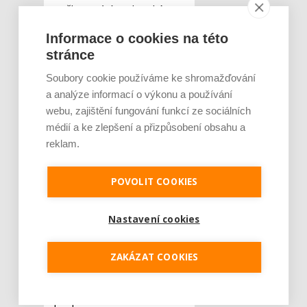
poškozováním, ale také
sníží účet za vytápění.
Informace o cookies na této
Dosušování prádla či
stránce
vlhkých ručníků radiátorům
opravdu neprospívá.
Soubory cookie používáme ke shromažďování
Odborníci proto doporučují
a analýze informací o výkonu a používání
webu, zajištění fungování funkcí ze sociálních
používat speciálně
médií a ke zlepšení a přizpůsobení obsahu a
vyrobené sušáky či věšáky,
reklam.
které zajistí ochranu
radiátoru, dostatečný
tepelný komfort i usušení
POVOLIT COOKIES
prádla. Pokud jste minulou
zimu zaznamenali vyšší
Nastavení cookies
účet za spotřebovanou
energii, mohlo k tomu
ZAKÁZAT COOKIES
sušení prádla na
radiátorech významně
přispět. Prádlo totiž