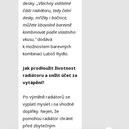
desky.
„Všechny viditelné
části radiátoru, tedy čelní
desky, mřížky i bočnice,
můžete libovolně barevně
kombinovat podle vlastního
vkusu,“
dodává
k možnostem barevných
kombinací Luboš Rydlo.
Jak prodloužit životnost
radiátoru a snížit účet za
vytápění?
Po výměně radiátorů se
vyplatí myslet i na vhodné
doplňky. Nejen, že
pomohou radiátor chránit
před zbytečným