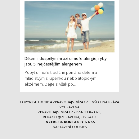
Dětem i dospělým hrozí u moře alergie, ryby
jsou 5. nejčastějším alergenem
Pobyt u moře tradičně pomáhá dětem a
mladistvým s lupénkou nebo atopickým
ekzémem. Dejte si však po...
COPYRIGHT © 2014
ZPRAVODAJSTVÍ24.CZ
| VŠECHNA PRÁVA
VYHRAZENA
ZPRAVODAJSTVI24.CZ - ISSN 2336-3320,
REDAKCE@ZPRAVODAJSTVI24.CZ
INZERCE
&
KONTAKTY
&
RSS
NASTAVENÍ COOKIES