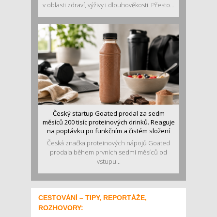
v oblasti zdraví, výživy i dlouhověkosti. Přesto...
Český startup Goated prodal za sedm
měsíců 200 tisíc proteinových drinků. Reaguje
na poptávku po funkčním a čistém složení
Česká značka proteinových nápojů Goated
prodala během prvních sedmi měsíců od
vstupu...
CESTOVÁNÍ – TIPY, REPORTÁŽE,
ROZHOVORY: