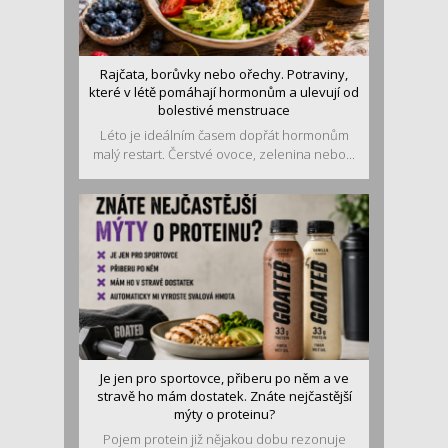
Rajčata, borůvky nebo ořechy. Potraviny,
které v létě pomáhají hormonům a ulevují od
bolestivé menstruace
Léto je ideálním časem dopřát hormonům
malý restart. Čerstvé ovoce, zelenina nebo...
Je jen pro sportovce, přiberu po něm a ve
stravě ho mám dostatek. Znáte nejčastější
mýty o proteinu?
Pojem protein již nějakou dobu rezonuje