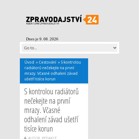
Dnes je 9. 08. 2026
Úvod
»
Cestování
»
S kontrolou
radiátorů nečekejte na první
mrazy. Včasné odhalení závad
ušetří tisíce korun
S kontrolou radiátorů
nečekejte na první
mrazy. Včasné
odhalení závad ušetří
tisíce korun
AUTOR: REDAKCE