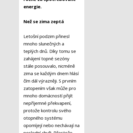
energie.
Než se zima zeptá
Letošní podzim přinesl
mnoho slunečných a
teplých dnů. Díky tomu se
zahájení topné sezóny
stále posouvalo, nicméně
zima se každým dnem hlásí
čím dál výrazněji. S prvním
zatopením však může pro
mnoho domácností přijít
nepříjemné překvapení,
protože kontrolu svého
otopného systému
opomíjejí nebo nechávají na
poslední chvíli. Přestože