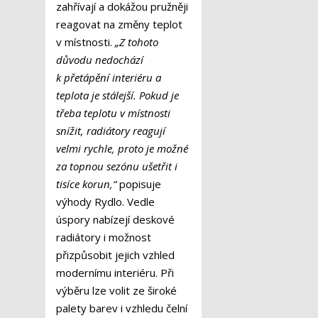
zahřívají a dokážou pružněji
reagovat na změny teplot
v místnosti.
„Z tohoto
důvodu nedochází
k přetápění interiéru a
teplota je stálejší. Pokud je
třeba teplotu v místnosti
snížit, radiátory reagují
velmi rychle, proto je možné
za topnou sezónu ušetřit i
tisíce korun,“
popisuje
výhody Rydlo. Vedle
úspory nabízejí deskové
radiátory i možnost
přizpůsobit jejich vzhled
modernímu interiéru. Při
výběru lze volit ze široké
palety barev i vzhledu čelní