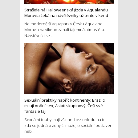
Strašidelná Halloweenská jízda v Aqualandu
Moravia čeká na návštěvníky už tento víkend
Nejmodernější aquapark v Česku Aqualand
Moravia na víkend zahalí tajemná atmosféra.
Návštěvníci se ...
Sexuální praktiky napříč kontinenty: Brazilci
milují orální sex, Asiati skupinový, Češi své
fantazie tají
Sexuální touhy mají všichni bez ohledu na to,
zda se jedná o ženy či muže, o sociální postavení
neb...