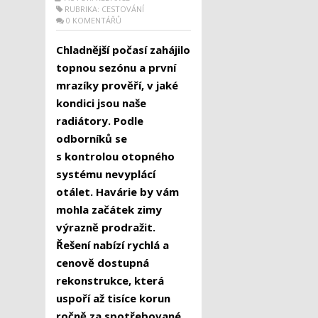
RUBRIKA:
CESTOVÁNÍ
0 KOMENTÁŘŮ
Chladnější počasí zahájilo
topnou sezónu a první
mrazíky prověří, v jaké
kondici jsou naše
radiátory. Podle
odborníků se
s kontrolou otopného
systému nevyplácí
otálet. Havárie by vám
mohla začátek zimy
výrazně prodražit.
Řešení nabízí rychlá a
cenově dostupná
rekonstrukce, která
uspoří až tisíce korun
ročně za spotřebované