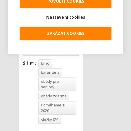
POVOLIT COOKIES
Jalta
Restaurace U Dřeváka
Restaurace U Karla
Nastavení cookies
Restaurace u Černé
kaple
ZAKÁZAT COOKIES
Tweet
brno
ŠTÍTKY :
karánténa
obědy pro
seniory
obědy zdarma
Pomáháme si
2020
složky IZS