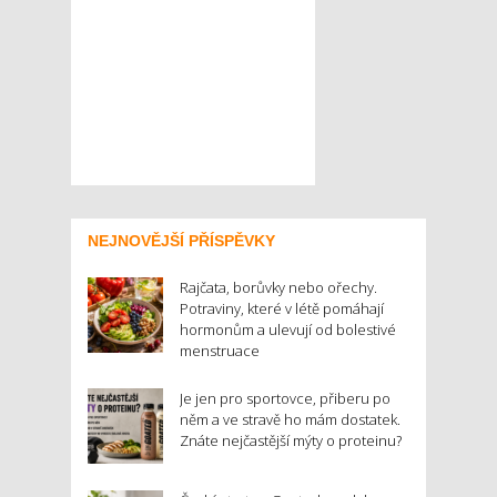
NEJNOVĚJŠÍ PŘÍSPĚVKY
Rajčata, borůvky nebo ořechy.
Potraviny, které v létě pomáhají
hormonům a ulevují od bolestivé
menstruace
Je jen pro sportovce, přiberu po
něm a ve stravě ho mám dostatek.
Znáte nejčastější mýty o proteinu?