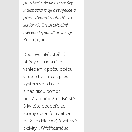
používají rukavice a roušky,
k dispozici mají desinfekce a
před převzetím obědů pro
seniory je jim pravidelně
měřena teplota,“
popisuje
Zdeněk Joukl.
Dobrovolníků, kteří již
obědy distribuují, je
vzhledem k počtu obědů
v tuto chvíli třicet, přes
systém se jich ale
s nabídkou pomoci
přihlásilo přibližně dvě stě.
Díky této podpoře ze
strany občanů iniciativa
zvažuje dále rozšiřovat své
aktivity.
„Příležitostně se