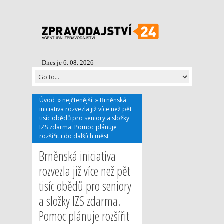
Dnes je 6. 08. 2026
Úvod
»
nejčtenější
»
Brněnská
iniciativa rozvezla již více než pět
tisíc obědů pro seniory a složky
IZS zdarma. Pomoc plánuje
rozšířit i do dalších měst
Brněnská iniciativa
rozvezla již více než pět
tisíc obědů pro seniory
a složky IZS zdarma.
Pomoc plánuje rozšířit