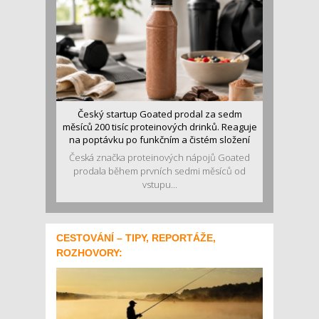
Český startup Goated prodal za sedm
měsíců 200 tisíc proteinových drinků. Reaguje
na poptávku po funkčním a čistém složení
Česká značka proteinových nápojů Goated
prodala během prvních sedmi měsíců od
vstupu...
CESTOVÁNÍ – TIPY, REPORTÁŽE,
ROZHOVORY: