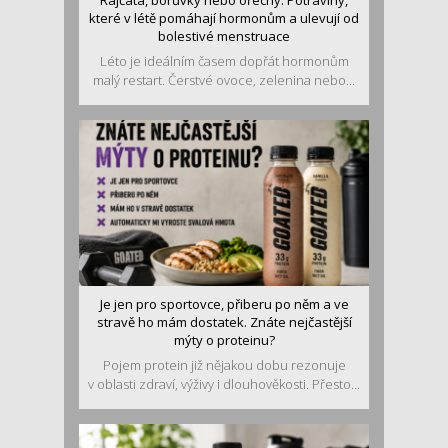
Rajčata, borůvky nebo ořechy. Potraviny,
které v létě pomáhají hormonům a ulevují od
bolestivé menstruace
Léto je ideálním časem dopřát hormonům
malý restart. Čerstvé ovoce, zelenina nebo...
Je jen pro sportovce, přiberu po něm a ve
stravě ho mám dostatek. Znáte nejčastější
mýty o proteinu?
Pojem protein již nějakou dobu rezonuje
v oblasti zdraví, výživy i dlouhověkosti. Přesto...