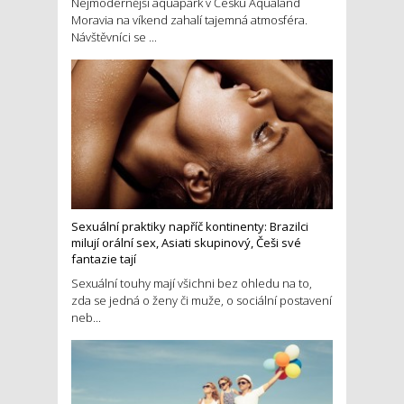
Nejmodernější aquapark v Česku Aqualand
Moravia na víkend zahalí tajemná atmosféra.
Návštěvníci se ...
Sexuální praktiky napříč kontinenty: Brazilci
milují orální sex, Asiati skupinový, Češi své
fantazie tají
Sexuální touhy mají všichni bez ohledu na to,
zda se jedná o ženy či muže, o sociální postavení
neb...