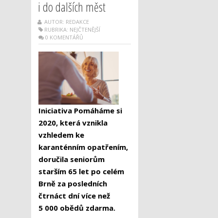
i do dalších měst
AUTOR: REDAKCE
RUBRIKA:
NEJČTENĚJŠÍ
0 KOMENTÁŘŮ
Iniciativa Pomáháme si
2020, která vznikla
vzhledem ke
karanténním opatřením,
doručila seniorům
starším 65 let po celém
Brně za posledních
čtrnáct dní více než
5 000 obědů zdarma.