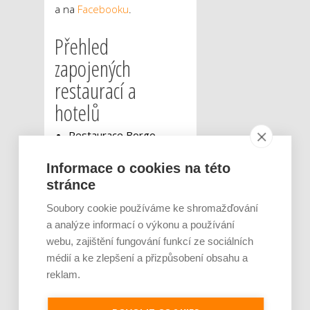
a na
Facebooku
.
Přehled
zapojených
restaurací a
hotelů
Restaurace Borgo
Agnese
Restaurace Eatology
Informace o cookies na této
Expo Food
stránce
Hotel Grand
Soubory cookie používáme ke shromažďování
Hotel Marriott
a analýze informací o výkonu a používání
Restaurace Jakoby (pro
složky IZS)
webu, zajištění fungování funkcí ze sociálních
Restaurace hotel
médií a ke zlepšení a přizpůsobení obsahu a
Maximus
reklam.
Restaurace Padowetz
Restaurace Srdcovka