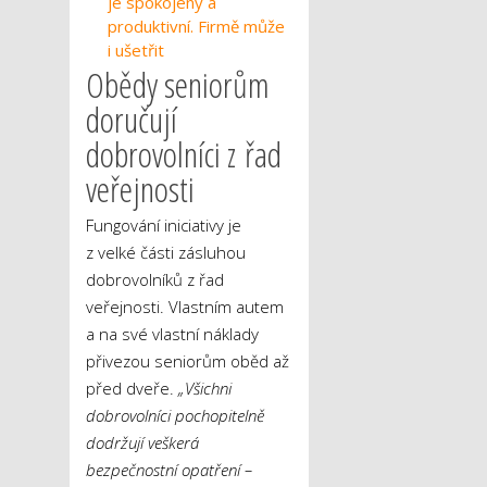
je spokojený a
produktivní. Firmě může
i ušetřit
Obědy seniorům
doručují
dobrovolníci z řad
veřejnosti
Fungování iniciativy je
z velké části zásluhou
dobrovolníků z řad
veřejnosti. Vlastním autem
a na své vlastní náklady
přivezou seniorům oběd až
před dveře.
„Všichni
dobrovolníci pochopitelně
dodržují veškerá
bezpečnostní opatření –