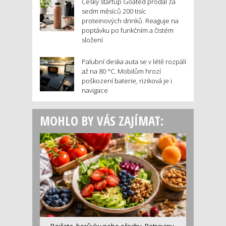
Český startup Goated prodal za
sedm měsíců 200 tisíc
proteinových drinků. Reaguje na
poptávku po funkčním a čistém
složení
Palubní deska auta se v létě rozpálí
až na 80 °C. Mobilům hrozí
poškození baterie, riziková je i
navigace
MOHLO BY VÁS ZAJÍMAT: