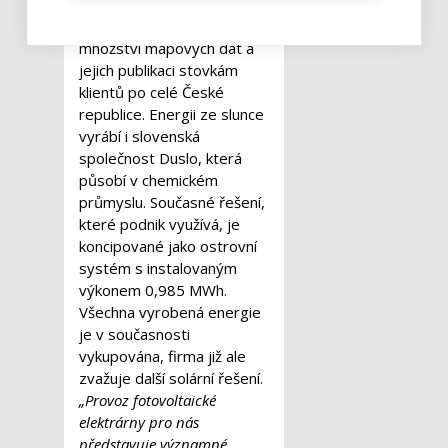
které TopGis potřebuje
pro uchování obrovského
množství mapových dat a
jejich publikaci stovkám
klientů po celé České
republice. Energii ze slunce
vyrábí i slovenská
společnost Duslo, která
působí v chemickém
průmyslu. Současné řešení,
které podnik využívá, je
koncipované jako ostrovní
systém s instalovaným
výkonem 0,985 MWh.
Všechna vyrobená energie
je v současnosti
vykupována, firma již ale
zvažuje další solární řešení.
„Provoz fotovoltaické
elektrárny pro nás
představuje významné