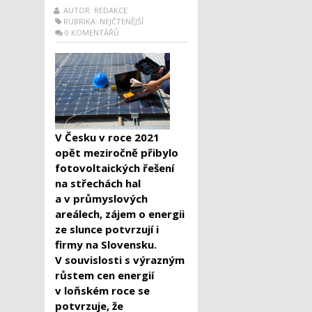
AUTOR: REDAKCE
RUBRIKA:
NEJČTENĚJŠÍ
0 KOMENTÁŘŮ
V Česku v roce 2021
opět meziročně přibylo
fotovoltaických řešení
na střechách hal
a v průmyslových
areálech, zájem o energii
ze slunce potvrzují i
firmy na Slovensku.
V souvislosti s výrazným
růstem cen energií
v loňském roce se
potvrzuje, že