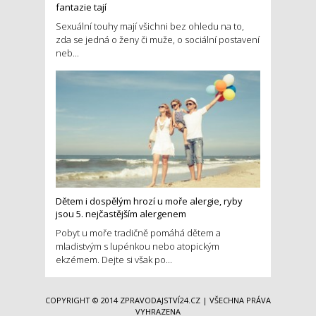
fantazie tají
Sexuální touhy mají všichni bez ohledu na to,
zda se jedná o ženy či muže, o sociální postavení
neb...
Dětem i dospělým hrozí u moře alergie, ryby
jsou 5. nejčastějším alergenem
Pobyt u moře tradičně pomáhá dětem a
mladistvým s lupénkou nebo atopickým
ekzémem. Dejte si však po...
COPYRIGHT © 2014
ZPRAVODAJSTVÍ24.CZ
| VŠECHNA PRÁVA
VYHRAZENA