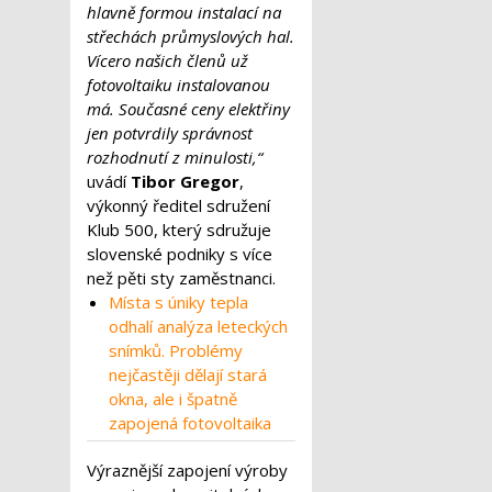
hlavně formou instalací na
střechách průmyslových hal.
Vícero našich členů už
fotovoltaiku instalovanou
má. Současné ceny elektřiny
jen potvrdily správnost
rozhodnutí z minulosti,“
uvádí
Tibor Gregor
,
výkonný ředitel sdružení
Klub 500, který sdružuje
slovenské podniky s více
než pěti sty zaměstnanci.
Místa s úniky tepla
odhalí analýza leteckých
snímků. Problémy
nejčastěji dělají stará
okna, ale i špatně
zapojená fotovoltaika
Výraznější zapojení výroby