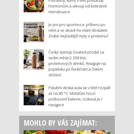
Potraviny, které v létě pomáhají
hormonům a ulevují od bolestivé
menstruace
Je jen pro sportovce, přiberu po
něm a ve stravě ho mám dostatek.
Znáte nejčastější mýty o proteinu?
Český startup Goated prodal za
sedm měsíců 200 tisíc
proteinových drinků. Reaguje na
poptávku po funkčním a čistém
složení
Palubní deska auta se v létě rozpálí
až na 80 °C. Mobilům hrozí
poškození baterie, riziková je i
navigace
MOHLO BY VÁS ZAJÍMAT: