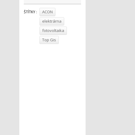
ACON
ŠTÍTKY :
elektrárna
fotovoltaika
Top Gis