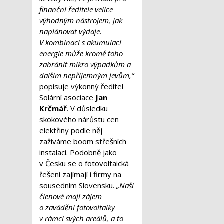
finanční ředitele velice
výhodným nástrojem, jak
naplánovat výdaje.
V kombinaci s akumulací
energie může kromě toho
zabránit mikro výpadkům a
dalším nepříjemným jevům,“
popisuje výkonný ředitel
Solární asociace
Jan
Krčmář
. V důsledku
skokového nárůstu cen
elektřiny podle něj
zažíváme boom střešních
instalací. Podobně jako
v Česku se o fotovoltaická
řešení zajímají i firmy na
sousedním Slovensku.
„Naši
členové mají zájem
o zavádění fotovoltaiky
v rámci svých areálů, a to