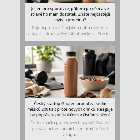
Je jen pro sportovce, přiberu po něm a ve
stravě ho mám dostatek. Znáte nejčastější
mýty o proteinu?
Pojem protein již nějakou dobu rezonuje
v oblasti zdraví, výživy i dlouhověkosti. Přesto...
Český startup Goated prodal za sedm
měsíců 200 tisíc proteinových drinků. Reaguje
na poptávku po funkčním a čistém složení
Česká značka proteinových nápojů Goated
prodala během prvních sedmi měsíců od
vstupu...