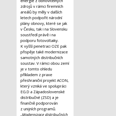
energie z obnovitelných
zdrojů v rámci firemních
areálů by měly v dalších
letech podpořit národní
plány obnovy, které se jak
v Česku, tak i na Slovensku
soustředí právě i na
podporu fotovoltaiky.
K vyšší penetraci OZE pak
přispěje také modernizace
samotných distribučních
soustav. V rámci obou zemí
je v tomto ohledu
příkladem z praxe
přeshraniční projekt ACON,
který vzniká ve spolupráci
EG.D a Západoslovenské
distribučné (ZSD) a je
finančně podporován
z unijních programů.
„Modernizace distribučních