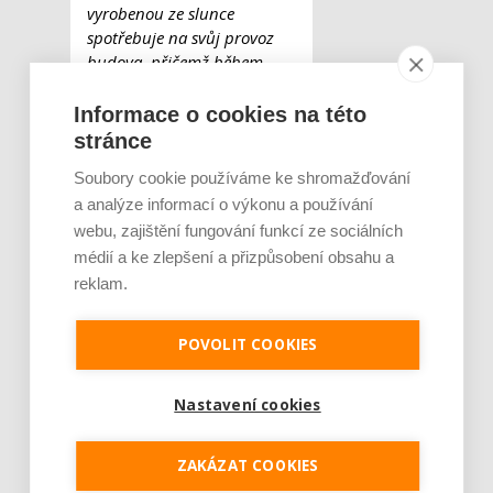
vyrobenou ze slunce
spotřebuje na svůj provoz
budova, přičemž během
slunečních dnů dokonce
fotovoltaika na budově o
Informace o cookies na této
celkové podlahové ploše
stránce
6 500 metrů čtverečních
Soubory cookie používáme ke shromažďování
vyrobí více energie, než
a analýze informací o výkonu a používání
sama spotřebuje.
Přebytečnou energii pak
webu, zajištění fungování funkcí ze sociálních
využijí další budovy v areálu
médií a ke zlepšení a přizpůsobení obsahu a
nebo nabíječky pro
reklam.
elektroauta,“
popisuje
technický správce areálu
POVOLIT COOKIES
Vlastimil Rieger
. Celková
roční úspora na energiích
dosahuje 25 procent.
Nastavení cookies
V budově jsou přitom 24
hodin denně v provozu
ZAKÁZAT COOKIES
tepelná čerpadla a servery,