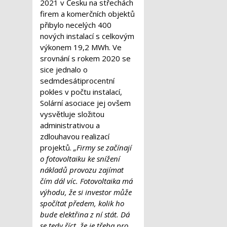
2021 v Česku na střechách
firem a komerčních objektů
přibylo necelých 400
nových instalací s celkovým
výkonem 19,2 MWh. Ve
srovnání s rokem 2020 se
sice jednalo o
sedmdesátiprocentní
pokles v počtu instalací,
Solární asociace jej ovšem
vysvětluje složitou
administrativou a
zdlouhavou realizací
projektů.
„Firmy se začínají
o fotovoltaiku ke snížení
nákladů provozu zajímat
čím dál víc. Fotovoltaika má
výhodu, že si investor může
spočítat předem, kolik ho
bude elektřina z ní stát. Dá
se tedy říct, že je třeba pro