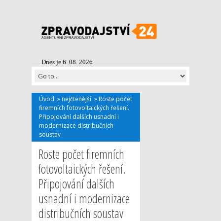
Dnes je 6. 08. 2026
Úvod
»
nejčtenější
»
Roste počet
firemních fotovoltaických řešení.
Připojování dalších usnadní i
modernizace distribučních
soustav
Roste počet firemních
fotovoltaických řešení.
Připojování dalších
usnadní i modernizace
distribučních soustav