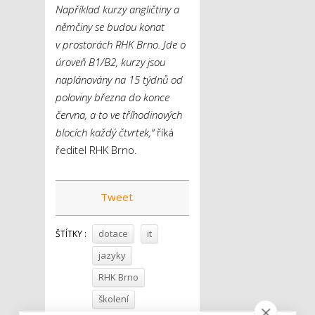
Například kurzy angličtiny a
němčiny se budou konat
v prostorách RHK Brno. Jde o
úroveň B1/B2, kurzy jsou
naplánovány na 15 týdnů od
poloviny března do konce
června, a to ve tříhodinových
blocích každý čtvrtek,“
říká
ředitel RHK Brno.
Tweet
dotace
it
ŠTÍTKY :
jazyky
RHK Brno
školení