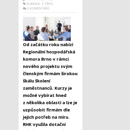
RUBRIKA:
Z TRHU
0 KOMENTÁŘŮ
Od začátku roku nabízí
Regionální hospodářská
komora Brno v rámci
nového projektu svým
členským firmám širokou
škálu školení
zaměstnanců. Kurzy je
možné vybírat hned
z několika oblastí a lze je
uzpůsobit firmám dle
jejich potřeb na míru.
RHK využila dotační