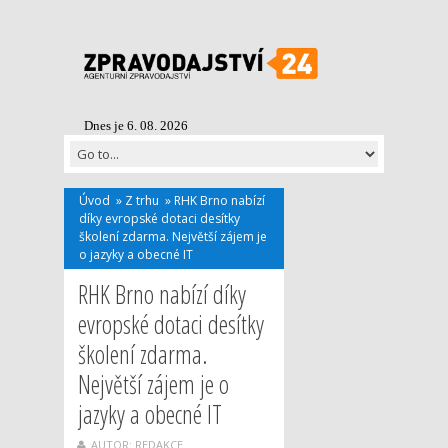
Dnes je 6. 08. 2026
Úvod
»
Z trhu
»
RHK Brno nabízí
díky evropské dotaci desítky
školení zdarma. Největší zájem je
o jazyky a obecné IT
RHK Brno nabízí díky
evropské dotaci desítky
školení zdarma.
Největší zájem je o
jazyky a obecné IT
AUTOR: REDAKCE