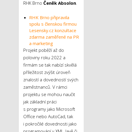
RHK Brno
Čeněk Absolon
.
RHK Brno připravila
spolu s členskou firmou
Lesensky.cz konzultace
zdarma zaměřené na PR
a marketing
Projekt poběží až do
poloviny roku 2022 a
firmám se tak nabízí skvělá
příležitost zvýšit úroveň
znalostí a dovedností svých
zaměstnanců. V rámci
projektu se mohou naučit
jak základní práci
s programy jako Microsoft
Office nebo AutoCad, tak
i pokročilé dovednosti jako
programování v XML, Javě či