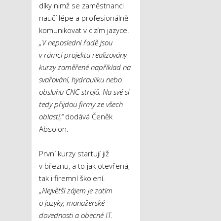
díky nimž se zaměstnanci
naučí lépe a profesionálně
komunikovat v cizím jazyce.
„V neposlední řadě jsou
v rámci projektu realizovány
kurzy zaměřené například na
svařování, hydrauliku nebo
obsluhu CNC strojů. Na své si
tedy přijdou firmy ze všech
oblastí,“
dodává Čeněk
Absolon.
První kurzy startují již
v březnu, a to jak otevřená,
tak i firemní školení.
„Největší zájem je zatím
o jazyky, manažerské
dovednosti a obecné IT.