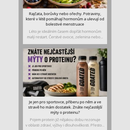
Rajčata, borůvky nebo ořechy. Potraviny,
které v létě pomáhají hormonům a ulevují od
bolestivé menstruace
Léto je ideálním časem dopřát hormonům
malý restart. Čerstvé ovoce, zelenina nebo...
Je jen pro sportovce, přiberu po něm a ve
stravě ho mám dostatek. Znáte nejčastější
mýty o proteinu?
Pojem protein již nějakou dobu rezonuje
v oblasti zdraví, výživy i dlouhověkosti. Přesto...