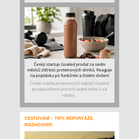
Český startup Goated prodal za sedm
měsíců 200 tisíc proteinových drinků. Reaguje
na poptávku po funkčním a čistém složení
Česká značka proteinových nápojů Goated
prodala během prvních sedmi měsíců od
vstupu...
CESTOVÁNÍ – TIPY, REPORTÁŽE,
ROZHOVORY: