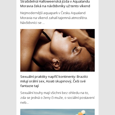
Strašidelná Halloweenská jízda v Aqualandu
Moravia čeká na návštěvníky už tento víkend
Nejmodernější aquapark v Česku Aqualand
Moravia na víkend zahalí tajemná atmosféra.
Návštěvníci se ...
Sexuální praktiky napříč kontinenty: Brazilci
milují orální sex, Asiati skupinový, Češi své
fantazie tají
Sexuální touhy mají všichni bez ohledu na to,
zda se jedná o ženy či muže, o sociální postavení
neb...