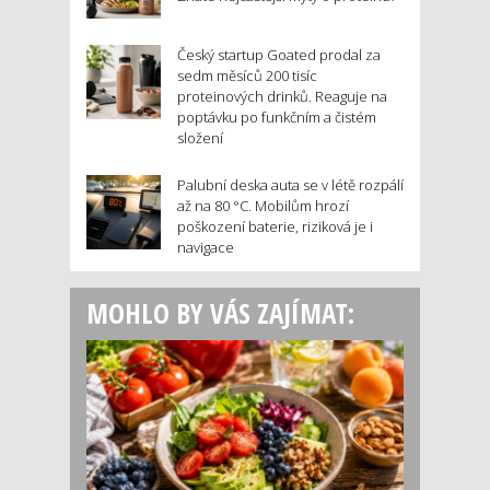
Český startup Goated prodal za
sedm měsíců 200 tisíc
proteinových drinků. Reaguje na
poptávku po funkčním a čistém
složení
Palubní deska auta se v létě rozpálí
až na 80 °C. Mobilům hrozí
poškození baterie, riziková je i
navigace
MOHLO BY VÁS ZAJÍMAT: