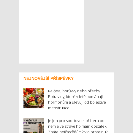
NEJNOVĚJŠÍ PŘÍSPĚVKY
Rajčata, borůvky nebo ořechy.
Potraviny, které v létě pomáhají
hormonům a ulevují od bolestivé
menstruace
Je jen pro sportovce, přiberu po
něm a ve stravě ho mám dostatek.
Znáte nejčastější mýty o proteinu?