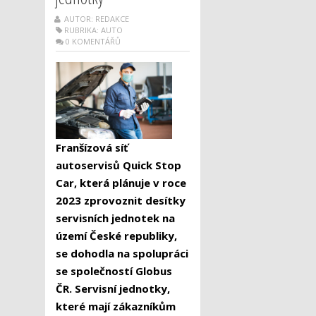
AUTOR: REDAKCE
RUBRIKA:
AUTO
0 KOMENTÁŘŮ
Franšízová síť
autoservisů Quick Stop
Car, která plánuje v roce
2023 zprovoznit desítky
servisních jednotek na
území České republiky,
se dohodla na spolupráci
se společností Globus
ČR. Servisní jednotky,
které mají zákazníkům