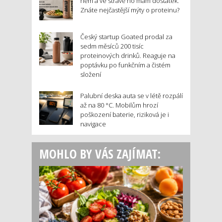
něm a ve stravě ho mám dostatek.
Znáte nejčastější mýty o proteinu?
Český startup Goated prodal za
sedm měsíců 200 tisíc
proteinových drinků. Reaguje na
poptávku po funkčním a čistém
složení
Palubní deska auta se v létě rozpálí
až na 80 °C. Mobilům hrozí
poškození baterie, riziková je i
navigace
MOHLO BY VÁS ZAJÍMAT: