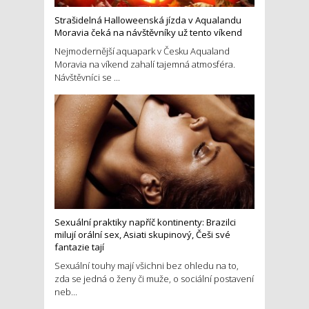
Strašidelná Halloweenská jízda v Aqualandu
Moravia čeká na návštěvníky už tento víkend
Nejmodernější aquapark v Česku Aqualand
Moravia na víkend zahalí tajemná atmosféra.
Návštěvníci se ...
Sexuální praktiky napříč kontinenty: Brazilci
milují orální sex, Asiati skupinový, Češi své
fantazie tají
Sexuální touhy mají všichni bez ohledu na to,
zda se jedná o ženy či muže, o sociální postavení
neb...