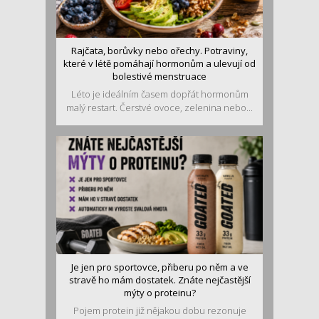
Rajčata, borůvky nebo ořechy. Potraviny,
které v létě pomáhají hormonům a ulevují od
bolestivé menstruace
Léto je ideálním časem dopřát hormonům
malý restart. Čerstvé ovoce, zelenina nebo...
Je jen pro sportovce, přiberu po něm a ve
stravě ho mám dostatek. Znáte nejčastější
mýty o proteinu?
Pojem protein již nějakou dobu rezonuje