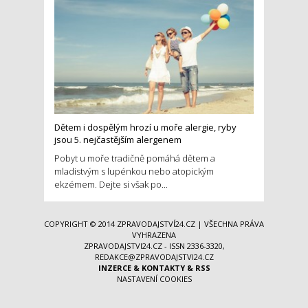
Dětem i dospělým hrozí u moře alergie, ryby
jsou 5. nejčastějším alergenem
Pobyt u moře tradičně pomáhá dětem a
mladistvým s lupénkou nebo atopickým
ekzémem. Dejte si však po...
COPYRIGHT © 2014
ZPRAVODAJSTVÍ24.CZ
| VŠECHNA PRÁVA
VYHRAZENA
ZPRAVODAJSTVI24.CZ - ISSN 2336-3320,
REDAKCE@ZPRAVODAJSTVI24.CZ
INZERCE
&
KONTAKTY
&
RSS
NASTAVENÍ COOKIES