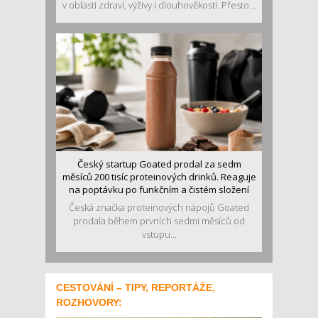
v oblasti zdraví, výživy i dlouhověkosti. Přesto...
Český startup Goated prodal za sedm
měsíců 200 tisíc proteinových drinků. Reaguje
na poptávku po funkčním a čistém složení
Česká značka proteinových nápojů Goated
prodala během prvních sedmi měsíců od
vstupu...
CESTOVÁNÍ – TIPY, REPORTÁŽE,
ROZHOVORY: