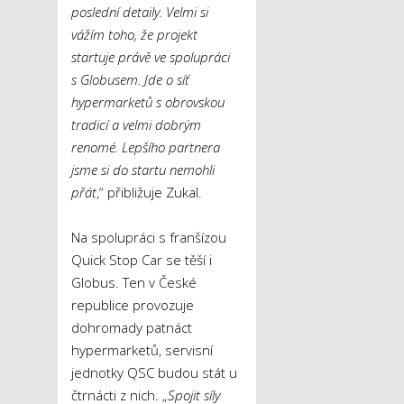
poslední detaily. Velmi si
vážím toho, že projekt
startuje právě ve spolupráci
s Globusem. Jde o síť
hypermarketů s obrovskou
tradicí a velmi dobrým
renomé. Lepšího partnera
jsme si do startu nemohli
přát
,“ přibližuje Zukal.
Na spolupráci s franšízou
Quick Stop Car se těší i
Globus. Ten v České
republice provozuje
dohromady patnáct
hypermarketů, servisní
jednotky QSC budou stát u
čtrnácti z nich. „
Spojit síly