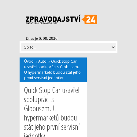
Dnes je 6. 08. 2026
Úvod
»
Auto
»
Quick Stop Car
uzavřel spolupráci s Globusem.
U hypermarketů budou stát jeho
první servisní jednotky
Quick Stop Car uzavřel
spolupráci s
Globusem. U
hypermarketů budou
stát jeho první servisní
jednotky