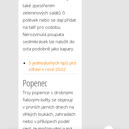
také zpestřením
zeleninových salátů či
polévek nebo se dají přidat
na talíř pro ozdobu.
Nerozvinutá poupata
sedmikrásek lze naložit do
octa podobně jako kapary.
5 jednoduchých tipů pro
zdraví v roce 2022
Popenec
Trsy popence s drobnými
fialovými květy se objevují
v prvních jarních dnech na
vlhkých loukách, zahradách
nebo v příkopech podél
cest. Je močopudný a má