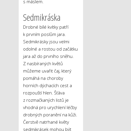
s máslem.
Sedmikráska
Drobné bílé kvítky patří
k prvním poslům jara.
Sedmikrásky jsou velmi
odolné a rostou od začátku
jara až do prvního sněhu.
Z nasbíraných květů
můžeme uvařit čaj, který
pomáhá na choroby
horních dýchacích cest a
rozpouští hlen. Šťáva
z rozmačkaných listů je
vhodná pro urychlení léčby
drobných poranění na kůži.
Čerstvě natrhané květy
sedmikrásek mohou být