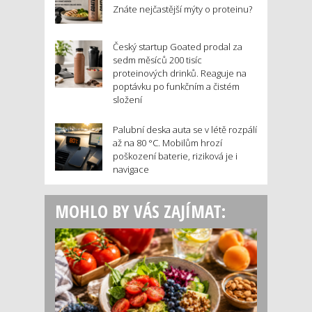
Znáte nejčastější mýty o proteinu?
Český startup Goated prodal za
sedm měsíců 200 tisíc
proteinových drinků. Reaguje na
poptávku po funkčním a čistém
složení
Palubní deska auta se v létě rozpálí
až na 80 °C. Mobilům hrozí
poškození baterie, riziková je i
navigace
MOHLO BY VÁS ZAJÍMAT: