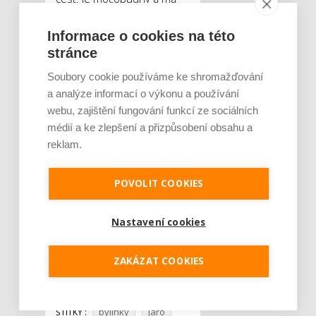
protizánětlivé účinky.
Nejlepší je ho sbírat hned
Informace o cookies na této
na jaře a vybírat si čerstvé
stránce
květy a vrchní lístky. Ve
Soubory cookie používáme ke shromažďování
formě čaje nebo tinktury je
a analýze informací o výkonu a používání
vhodný pro léčbu
webu, zajištění fungování funkcí ze sociálních
močového ústrojí. Vychladlý
médií a ke zlepšení a přizpůsobení obsahu a
odvar se používá na léčbu
reklam.
špatně se hojících ran nebo
vyrážek. Jeho výrazná chuť
POVOLIT COOKIES
se hodí k dochucení
omáček, pomazánek nebo
Nastavení cookies
nádivky.
ZAKÁZAT COOKIES
Tweet
bylinky
jaro
ŠTÍTKY :