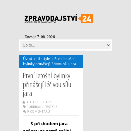
Dnes je 7. 08. 2026
Úvod
»
Lifestyle
»
První letošní
bylinky přinášejí léčivou sílu jara
První letošní bylinky
přinášejí léčivou sílu
jara
AUTOR: REDAKCE
RUBRIKA:
LIFESTYLE
0 KOMENTÁŘŮ
S příchodem jara
začnou ze země rašit i