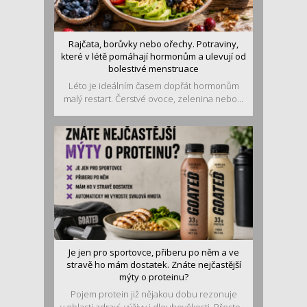
Rajčata, borůvky nebo ořechy. Potraviny,
které v létě pomáhají hormonům a ulevují od
bolestivé menstruace
Léto je ideálním časem dopřát hormonům
malý restart. Čerstvé ovoce, zelenina nebo...
Je jen pro sportovce, přiberu po něm a ve
stravě ho mám dostatek. Znáte nejčastější
mýty o proteinu?
Pojem protein již nějakou dobu rezonuje
v oblasti zdraví, výživy i dlouhověkosti. Přesto...