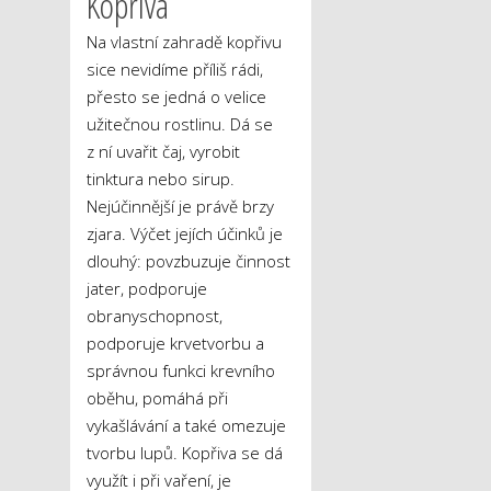
Kopřiva
Na vlastní zahradě kopřivu
sice nevidíme příliš rádi,
přesto se jedná o velice
užitečnou rostlinu. Dá se
z ní uvařit čaj, vyrobit
tinktura nebo sirup.
Nejúčinnější je právě brzy
zjara. Výčet jejích účinků je
dlouhý: povzbuzuje činnost
jater, podporuje
obranyschopnost,
podporuje krvetvorbu a
správnou funkci krevního
oběhu, pomáhá při
vykašlávání a také omezuje
tvorbu lupů. Kopřiva se dá
využít i při vaření, je