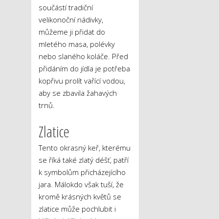
součástí tradiční
velikonoční nádivky,
můžeme ji přidat do
mletého masa, polévky
nebo slaného koláče. Před
přidáním do jídla je potřeba
kopřivu prolít vařící vodou,
aby se zbavila žahavých
trnů.
Zlatice
Tento okrasný keř, kterému
se říká také zlatý déšť, patří
k symbolům přicházejícího
jara. Málokdo však tuší, že
kromě krásných květů se
zlatice může pochlubit i