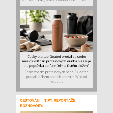
Český startup Goated prodal za sedm
měsíců 200 tisíc proteinových drinků. Reaguje
na poptávku po funkčním a čistém složení
Česká značka proteinových nápojů Goated
prodala během prvních sedmi měsíců od
vstupu...
CESTOVÁNÍ – TIPY, REPORTÁŽE,
ROZHOVORY: