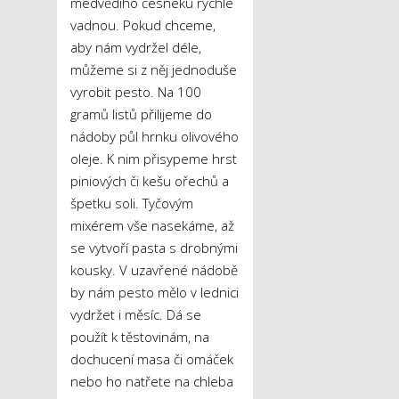
medvědího česneku rychle
vadnou. Pokud chceme,
aby nám vydržel déle,
můžeme si z něj jednoduše
vyrobit pesto. Na 100
gramů listů přilijeme do
nádoby půl hrnku olivového
oleje. K nim přisypeme hrst
piniových či kešu ořechů a
špetku soli. Tyčovým
mixérem vše nasekáme, až
se vytvoří pasta s drobnými
kousky. V uzavřené nádobě
by nám pesto mělo v lednici
vydržet i měsíc. Dá se
použít k těstovinám, na
dochucení masa či omáček
nebo ho natřete na chleba