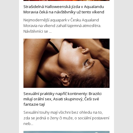
Strašidelná Halloweenská jízda v Aqualandu
Moravia čeká na návštěvníky už tento víkend
Nejmodernější aquapark v Česku Aqualand
Moravia na víkend zahalí tajemná atmosféra.
Návštěvníci se ...
Sexuální praktiky napříč kontinenty: Brazilci
milují orální sex, Asiati skupinový, Češi své
fantazie tají
Sexuální touhy mají všichni bez ohledu na to,
zda se jedná o ženy či muže, o sociální postavení
neb...