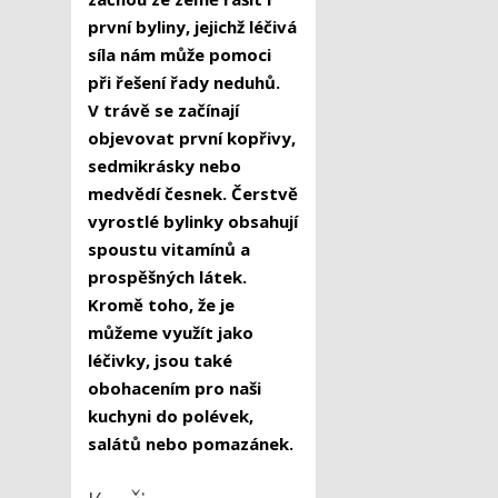
první byliny, jejichž léčivá
síla nám může pomoci
při řešení řady neduhů.
V trávě se začínají
objevovat první kopřivy,
sedmikrásky nebo
medvědí česnek. Čerstvě
vyrostlé bylinky obsahují
spoustu vitamínů a
prospěšných látek.
Kromě toho, že je
můžeme využít jako
léčivky, jsou také
obohacením pro naši
kuchyni do polévek,
salátů nebo pomazánek.