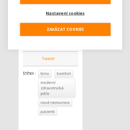
a na základě podrobné
analýzy zvolí to nejlepší
Nastavení cookies
možné místo pro výstavbu.
Zatím mohu říct, že se
ZAKÁZAT COOKIES
v současnosti vybírá z téměř
desítky variant,“
uzavřel.
Tweet
brno
komfort
ŠTÍTKY :
moderní
zdravotnická
péče
nové nemocnice
pacienti