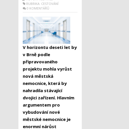
RUBRIKA:
CESTOVÁNÍ
0 KOMENTÁŘŮ
V horizontu deseti let by
v Brně podle
připravovaného
projektu mohla vyrůst
nová městská
nemocnice, která by
nahradila stávající
dvojici zařízení. Hlavním
argumentem pro
vybudování nové
městské nemocnice je
enormní nárůst