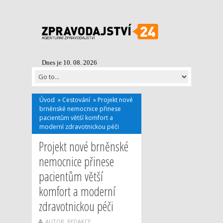
Dnes je 10. 08. 2026
Úvod
»
Cestování
»
Projekt nové
brněnské nemocnice přinese
pacientům větší komfort a
moderní zdravotnickou péči
Projekt nové brněnské
nemocnice přinese
pacientům větší
komfort a moderní
zdravotnickou péči
AUTOR: REDAKCE