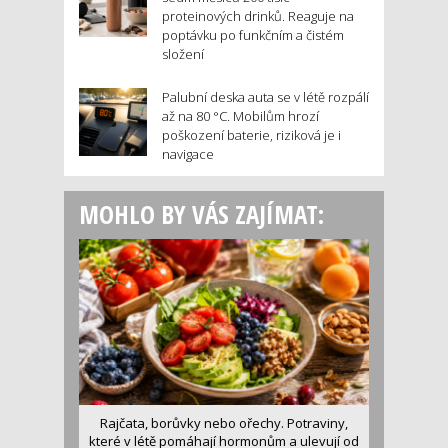
proteinových drinků. Reaguje na
poptávku po funkčním a čistém
složení
Palubní deska auta se v létě rozpálí
až na 80 °C. Mobilům hrozí
poškození baterie, riziková je i
navigace
MOHLO BY VÁS ZAJÍMAT:
Rajčata, borůvky nebo ořechy. Potraviny,
které v létě pomáhají hormonům a ulevují od