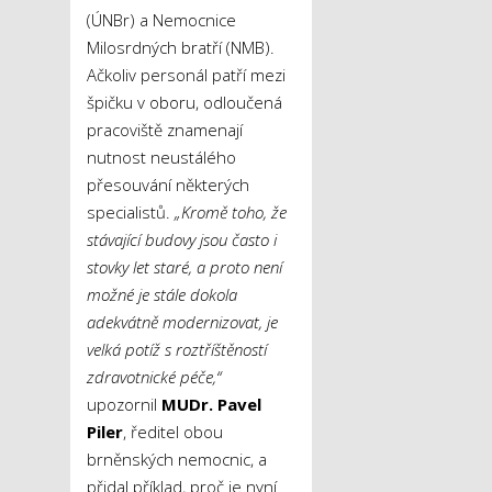
(ÚNBr) a Nemocnice
Milosrdných bratří (NMB).
Ačkoliv personál patří mezi
špičku v oboru, odloučená
pracoviště znamenají
nutnost neustálého
přesouvání některých
specialistů.
„Kromě toho, že
stávající budovy jsou často i
stovky let staré, a proto není
možné je stále dokola
adekvátně modernizovat, je
velká potíž s roztříštěností
zdravotnické péče,“
upozornil
MUDr. Pavel
Piler
, ředitel obou
brněnských nemocnic, a
přidal příklad, proč je nyní