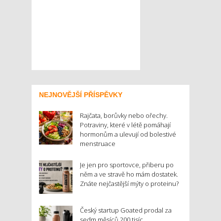
NEJNOVĚJŠÍ PŘÍSPĚVKY
Rajčata, borůvky nebo ořechy.
Potraviny, které v létě pomáhají
hormonům a ulevují od bolestivé
menstruace
Je jen pro sportovce, přiberu po
něm a ve stravě ho mám dostatek.
Znáte nejčastější mýty o proteinu?
Český startup Goated prodal za
sedm měsíců 200 tisíc