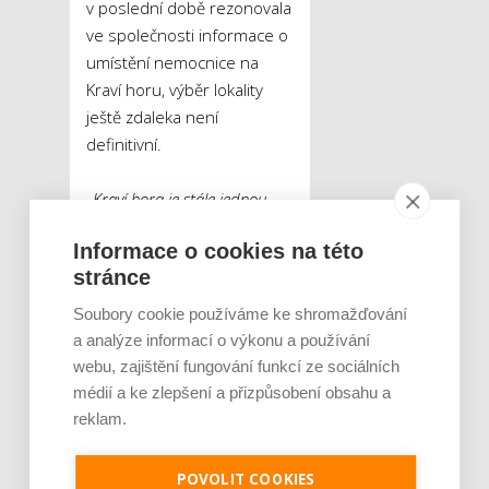
v poslední době rezonovala
ve společnosti informace o
umístění nemocnice na
Kraví horu, výběr lokality
ještě zdaleka není
definitivní.
„Kraví hora je stále jednou
z variant, pro kterou hovoří
Informace o cookies na této
dostatek prostoru pro
stránce
vybudování krásné moderní
nemocnice, kde by pacienti
Soubory cookie používáme ke shromažďování
měli ideální prostředí pro
a analýze informací o výkonu a používání
rekonvalescenci.
webu, zajištění fungování funkcí ze sociálních
V současnosti ale město Brno
médií a ke zlepšení a přizpůsobení obsahu a
kompletuje názory z řad
reklam.
architektů, stavebních firem,
ekologů a dalších odborníků
POVOLIT COOKIES