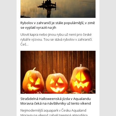
Rybolov v zahraničí je stále populárnější, v zimě
se vyplatí vyrazit na jih
Ulovit kapra nebo jinou rybu už není pro české
rybáře výzvou. Tou se stává rybolov v zahraničí.
Češ...
Strašidelná Halloweenská jízda v Aqualandu
Moravia čeká na návštěvníky už tento víkend
Nejmodernější aquapark v Česku Aqualand
Moravia na víkend zahalí tajemná atmosféra.