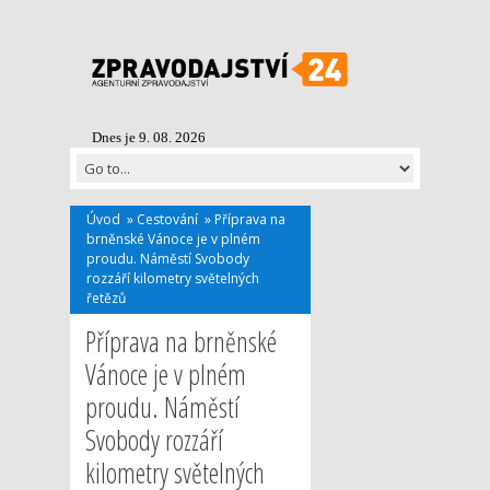
Dnes je 9. 08. 2026
Úvod
»
Cestování
»
Příprava na
brněnské Vánoce je v plném
proudu. Náměstí Svobody
rozzáří kilometry světelných
řetězů
Příprava na brněnské
Vánoce je v plném
proudu. Náměstí
Svobody rozzáří
kilometry světelných