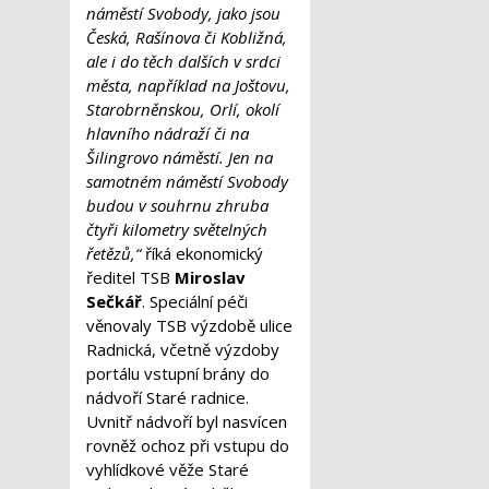
náměstí Svobody, jako jsou
Česká, Rašínova či Kobližná,
ale i do těch dalších v srdci
města, například na Joštovu,
Starobrněnskou, Orlí, okolí
hlavního nádraží či na
Šilingrovo náměstí. Jen na
samotném náměstí Svobody
budou v souhrnu zhruba
čtyři kilometry světelných
řetězů,“
říká ekonomický
ředitel TSB
Miroslav
Sečkář
. Speciální péči
věnovaly TSB výzdobě ulice
Radnická, včetně výzdoby
portálu vstupní brány do
nádvoří Staré radnice.
Uvnitř nádvoří byl nasvícen
rovněž ochoz při vstupu do
vyhlídkové věže Staré