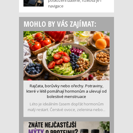
poškození baterie, riziková je i
navigace
MOHLO BY VÁS ZAJÍMAT:
Rajčata, borůvky nebo ořechy. Potraviny,
které v létě pomáhají hormonům a ulevují od
bolestivé menstruace
Léto je ideálním časem dopřát hormonům
malý restart. Čerstvé ovoce, zelenina nebo...