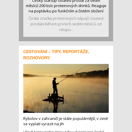
Český startup Goated prodal za sedm
měsíců 200 tisíc proteinových drinků. Reaguje
na poptávku po funkčním a čistém složení
Česká značka proteinových nápojů Goated
prodala během prvních sedmi měsíců od
vstupu...
CESTOVÁNÍ – TIPY, REPORTÁŽE,
ROZHOVORY:
Rybolov v zahraničí je stále populárnější, v zimě
se vyplatí vyrazit na jih
Ulovit kapra nebo jinou rybu už není pro české