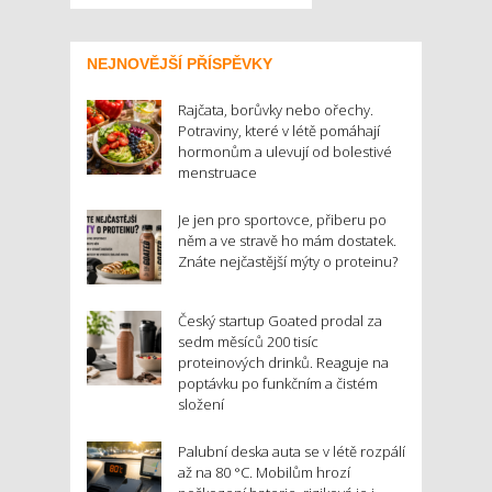
NEJNOVĚJŠÍ PŘÍSPĚVKY
Rajčata, borůvky nebo ořechy.
Potraviny, které v létě pomáhají
hormonům a ulevují od bolestivé
menstruace
Je jen pro sportovce, přiberu po
něm a ve stravě ho mám dostatek.
Znáte nejčastější mýty o proteinu?
Český startup Goated prodal za
sedm měsíců 200 tisíc
proteinových drinků. Reaguje na
poptávku po funkčním a čistém
složení
Palubní deska auta se v létě rozpálí
až na 80 °C. Mobilům hrozí