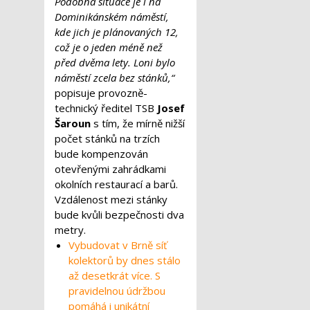
Podobná situace je i na
Dominikánském náměstí,
kde jich je plánovaných 12,
což je o jeden méně než
před dvěma lety. Loni bylo
náměstí zcela bez stánků,“
popisuje provozně-
technický ředitel TSB
Josef
Šaroun
s tím, že mírně nižší
počet stánků na trzích
bude kompenzován
otevřenými zahrádkami
okolních restaurací a barů.
Vzdálenost mezi stánky
bude kvůli bezpečnosti dva
metry.
Vybudovat v Brně síť
kolektorů by dnes stálo
až desetkrát více. S
pravidelnou údržbou
pomáhá i unikátní