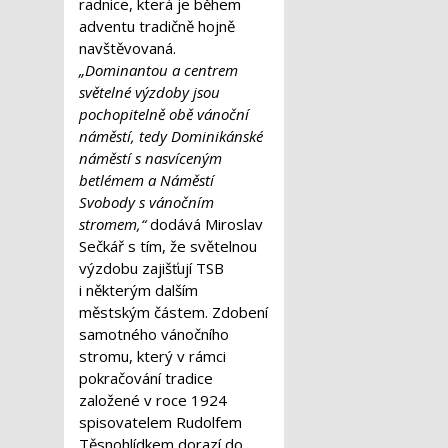
radnice, která je během
adventu tradičně hojně
navštěvovaná.
„Dominantou a centrem
světelné výzdoby jsou
pochopitelně obě vánoční
náměstí, tedy Dominikánské
náměstí s nasvíceným
betlémem a Náměstí
Svobody s vánočním
stromem,“
dodává Miroslav
Sečkář s tím, že světelnou
výzdobu zajišťují TSB
i některým dalším
městským částem. Zdobení
samotného vánočního
stromu, který v rámci
pokračování tradice
založené v roce 1924
spisovatelem Rudolfem
Těsnohlídkem dorazí do