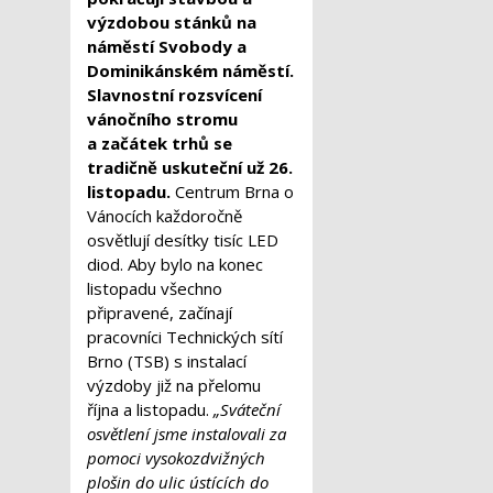
výzdobou stánků na
náměstí Svobody a
Dominikánském náměstí.
Slavnostní rozsvícení
vánočního stromu
a začátek trhů se
tradičně uskuteční už 26.
listopadu.
Centrum Brna o
Vánocích každoročně
osvětlují desítky tisíc LED
diod. Aby bylo na konec
listopadu všechno
připravené, začínají
pracovníci Technických sítí
Brno (TSB) s instalací
výzdoby již na přelomu
října a listopadu.
„Sváteční
osvětlení jsme instalovali za
pomoci vysokozdvižných
plošin do ulic ústících do