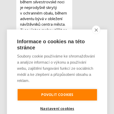
během silvestrovské noci
je neprodyšně skrytý
v ochranném obalu, během
adventu bývá v obležení
návštěvníků centra města.
Ti se i letos mohou těšit na
speciální kuličky, které
budou z „orloje“ padat
Informace o cookies na této
symbolicky jedenáctkrát
stránce
denně.
„Vánoční kuličky jsou
Soubory cookie používáme ke shromažďování
pro sběratele i běžné lidi
a analýze informací o výkonu a používání
lákavým úlovkem, měli by
webu, zajištění fungování funkcí ze sociálních
ale dávat pozor, aby sami
v časostroji něco
médií a ke zlepšení a přizpůsobení obsahu a
nezapomněli. V rámci
reklam.
adventní údržby jsme jeden
rok v orloji našli snubní
POVOLIT COOKIES
prsten, jiný zase klíče od
Audi. V obou případech
naštěstí předměty našly své
Nastavení cookies
majitele,“
dodává Josef