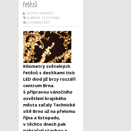
řetězů
AUTOR: REDAKCE
RUBRIKA:
CESTOVÁNÍ
0 KOMENTÁŘŮ
Kilometry světelných
řetězů s desítkami tisíc
LED diod již brzy rozzáří
centrum Brna.
S přípravou vánočního
osvětlení krajského
města začaly Technické
sítě Brno už na přelomu
října a listopadu,
v těchto dnech pak
pokračují stavbou a