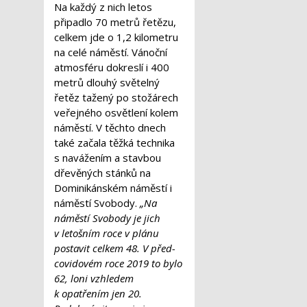
Na každý z nich letos
připadlo 70 metrů řetězu,
celkem jde o 1,2 kilometru
na celé náměstí. Vánoční
atmosféru dokreslí i 400
metrů dlouhý světelný
řetěz tažený po stožárech
veřejného osvětlení kolem
náměstí. V těchto dnech
také začala těžká technika
s navážením a stavbou
dřevěných stánků na
Dominikánském náměstí i
náměstí Svobody.
„Na
náměstí Svobody je jich
v letošním roce v plánu
postavit celkem 48. V před-
covidovém roce 2019 to bylo
62, loni vzhledem
k opatřením jen 20.