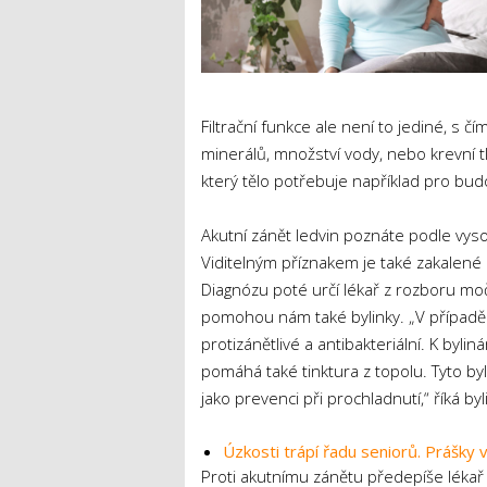
Filtrační funkce ale není to jediné, s č
minerálů, množství vody, nebo krevní t
který tělo potřebuje například pro bud
Akutní zánět ledvin poznáte podle vyso
Viditelným příznakem je také zakalené
Diagnózu poté určí lékař z rozboru mo
pomohou nám také bylinky. „V případě
protizánětlivé a antibakteriální. K bylin
pomáhá také tinktura z topolu. Tyto by
jako prevenci při prochladnutí,“ říká by
Úzkosti trápí řadu seniorů. Prášky 
Proti akutnímu zánětu předepíše lékař a