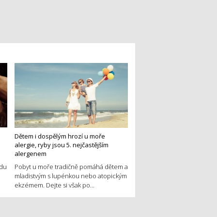
Dětem i dospělým hrozí u moře
alergie, ryby jsou 5. nejčastějším
alergenem
edu
Pobyt u moře tradičně pomáhá dětem a
mladistvým s lupénkou nebo atopickým
ekzémem. Dejte si však po...