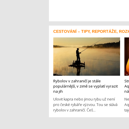
CESTOVÁNÍ – TIPY, REPORTÁŽE, ROZ
Rybolov v zahraničí je stále
St
populárnější, v zimě se vyplatí vyrazit
Aq
na jih
ná
Ulovit kapra nebo jinou rybu už není
Ne
pro české rybáře výzvou. Tou se stává
Aq
rybolov v zahraničí. Češ...
ta