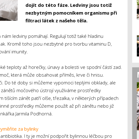
dojít do této fáze. Ledviny jsou totiž
nezbytným pomocníkem organismu při
filtraci látek z našeho těla.
ím nám ledviny pomáhají. Regulují totiž také hladinu
lak. Kromě toho jsou nezbytné pro tvorbu vitaminu D,
ování imunity.
ké teploty až horečky, únavy a bolesti ve spodní částí zad.
 moč, která může obsahovat příměs, krve či hnisu.
či. Do té doby si můžeme vypomoci teplými obklady, ale
 zánětů močového ústrojí využíváme prostředky
ám tišícím zánět patří olše, třezalka, v některých případech
linné prostředky můžeme použít až při zánětu nebo již
linkářka Jarmila Podhorná.
vyměňte za bylinky
ntibiotika. I ty je možní podpořit bylinnou léčbou pro