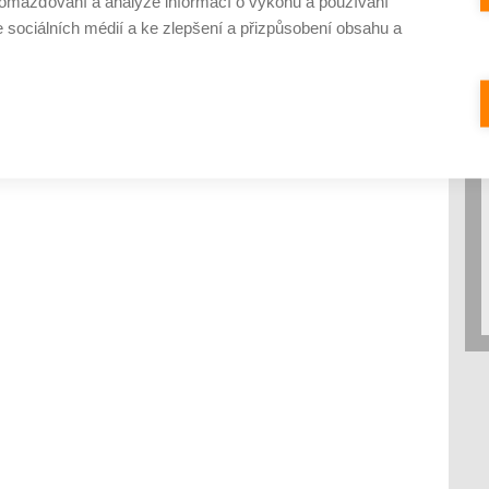
omažďování a analýze informací o výkonu a používání
e sociálních médií a ke zlepšení a přizpůsobení obsahu a