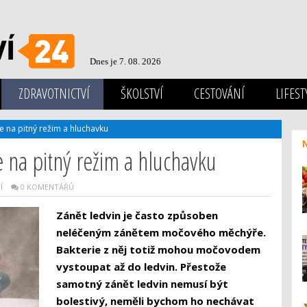
Dnes je 7. 08. 2026
ZDRAVOTNICTVÍ
ŠKOLSTVÍ
CESTOVÁNÍ
LIFEST
te na pitný režim a hluchavku
e na pitný režim a hluchavku
Í
0 KOMENTÁŘŮ
Zánět ledvin je často způsoben
neléčeným zánětem močového měchýře.
Bakterie z něj totiž mohou močovodem
vystoupat až do ledvin. Přestože
samotný zánět ledvin nemusí být
bolestivý, neměli bychom ho nechávat