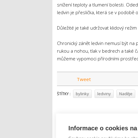
snížení teploty a tlumení bolesti. Ode
ledvin je přeslička, která se v podobě o
Důležité je také udržovat klidový režim 
Chronický zánět ledvin nemusí být na 
rukou a nohou, tlak v bedrech a také ča
můžeme vypomoci přírodními prostředky, 
Tweet
bylinky
ledviny
Naděje
ŠTÍTKY :
Informace o cookies na 