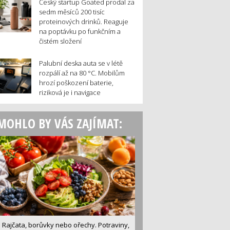
Český startup Goated prodal za
sedm měsíců 200 tisíc
proteinových drinků. Reaguje
na poptávku po funkčním a
čistém složení
Palubní deska auta se v létě
rozpálí až na 80 °C. Mobilům
hrozí poškození baterie,
riziková je i navigace
MOHLO BY VÁS ZAJÍMAT:
Rajčata, borůvky nebo ořechy. Potraviny,