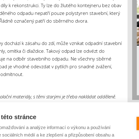
díly k rekonstrukci. Ty lze do žlutého kontejneru bez obav
říděného odpadu nepatří pouze polystyren stavební, který
 Řádně označený patří do sběrného dvora.
y dochází k zásahu do zdí, může vznikat odpadní stavební
ihly, omítka či dlaždice. Takový odpad lze odvézt do
izuje na odběr stavebního odpadu. Ne všechny sběrné
dpad je vhodné odevzdat v pytlích pro snadné zvážení,
 odmítnout.
zolační materiály, s těmi starými je třeba nakládat odděleně.
je potřeba likvidovat jako nebezpečný odpad. Tak s nimi i
k uvolnění azbestových vláken, a zabalte je do PE fólií, které
této stránce
 Izolační materiál bez škodlivin přijmou běžně i ve sběrném
a odevzdat na skládce, která má oprávnění s nimi
omažďování a analýze informací o výkonu a používání
e sociálních médií a ke zlepšení a přizpůsobení obsahu a