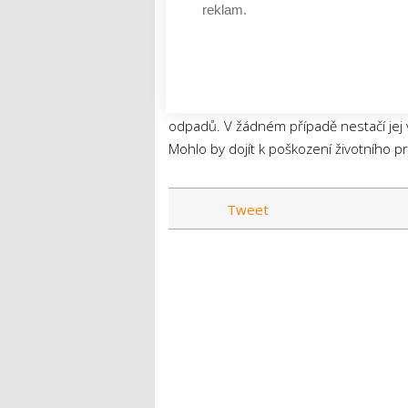
reklam.
Ke správnému fungování otopné soustav
nemrznoucí směsi, oleje či chladiva, ale
tělesa. Při výměně topení tedy může vz
nebezpečné, je potřeba je likvidovat 
odpadů. V žádném případě nestačí jej
Mohlo by dojít k poškození životního pr
Tweet