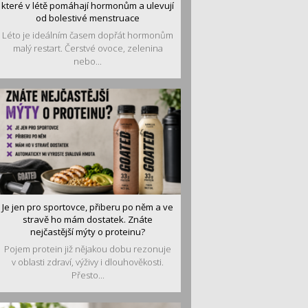
které v létě pomáhají hormonům a ulevují
od bolestivé menstruace
Léto je ideálním časem dopřát hormonům
malý restart. Čerstvé ovoce, zelenina
nebo...
Je jen pro sportovce, přiberu po něm a ve
stravě ho mám dostatek. Znáte
nejčastější mýty o proteinu?
Pojem protein již nějakou dobu rezonuje
v oblasti zdraví, výživy i dlouhověkosti.
Přesto...