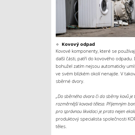
Kovový odpad
Kovové komponenty, které se používají 
další části, patří do kovového odpadu.
bohužel zatím nejsou automaticky umíst
ve svém blízkém okolí nenajde. V tako
sběrné dvory.
„Do sběrného dvora či do sběrny kovů je 
rozměrnější kovová tělesa. Příjemným bo
pro správnou likvidaci je proto nejen ekol
produktový specialista společnosti KO
těles.