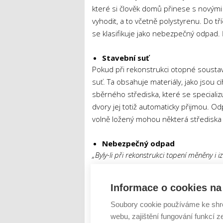
které si člověk domů přinese s novými 
vyhodit, a to včetně polystyrenu. Do t
se klasifikuje jako nebezpečný odpad.
Stavební suť
Pokud při rekonstrukci otopné soustav
suť. Ta obsahuje materiály, jako jsou c
sběrného střediska, které se special
dvory jej totiž automaticky přijmou. O
volně ložený mohou některá střediska
Nebezpečný odpad
„Byly-li při rekonstrukci topení měněny i i
Mohou obsahovat například azbest, který 
manipulujte – zabezpečte, aby nedocházelo 
Informace o cookies na 
řádně označíte,“
vysvětluje Luboš Rydlo.
dvoře, nebezpečné odpady je však třeb
Soubory cookie používáme ke shr
webu, zajištění fungování funkcí z
nakládat.