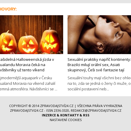
HOVORY:
rašidelná Halloweenská jízda v
Sexuální praktiky napříč kontinenty:
ualandu Moravia čeká na
Brazilci milují orální sex, Asiati
vštěvníky už tento víkend
skupinový, Češi své fantazie tají
jmodernější aquapark v Česku
Sexuální touhy mají všichni bez ohl
ualand Moravia na víkend zahalí
na to, zda se jedná o ženy či muže, o
jemná atmosféra. Návštěvníci se ...
sociální postavení neb...
COPYRIGHT © 2014
ZPRAVODAJSTVÍ24.CZ
| VŠECHNA PRÁVA VYHRAZENA
ZPRAVODAJSTVI24.CZ - ISSN 2336-3320, REDAKCE@ZPRAVODAJSTVI24.CZ
INZERCE
&
KONTAKTY
&
RSS
NASTAVENÍ COOKIES