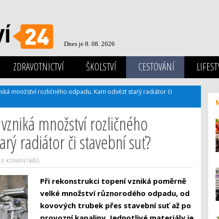
Dnes je 8. 08. 2026
ZDRAVOTNICTVÍ
ŠKOLSTVÍ
CESTOVÁNÍ
LIFEST
zniká množství rozličného odpadu. Kam odvézt starý radiátor či
 vzniká množství rozličného
ý radiátor či stavební suť?
0 KOMENTÁŘŮ
Při rekonstrukci topení vzniká poměrně
velké množství různorodého odpadu, od
kovových trubek přes stavební suť až po
provozní kapaliny. Jednotlivé materiály je