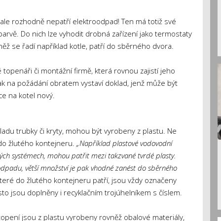
ale rozhodně nepatří elektroodpad! Ten má totiž své
barvě. Do nich lze vyhodit drobná zařízení jako termostaty
něž se řadí například kotle, patří do sběrného dvora.
topenáři či montážní firmě, která rovnou zajistí jeho
ak na požádání obratem vystaví doklad, jenž může být
ce na kotel nový.
adu trubky či kryty, mohou být vyrobeny z plastu. Ne
 do žlutého kontejneru.
„Například plastové vodovodní
ných systémech, mohou patřit mezi takzvané tvrdé plasty.
dpadu, větší množství je pak vhodné zanést do sběrného
které do žlutého kontejneru patří, jsou vždy označeny
 často jsou doplněny i recyklačním trojúhelníkem s číslem.
opení jsou z plastu vyrobeny rovněž obalové materiály,