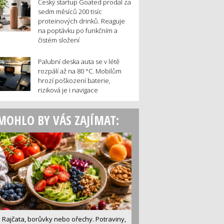
Český startup Goated prodal za
sedm měsíců 200 tisíc
proteinových drinků. Reaguje
na poptávku po funkčním a
čistém složení
Palubní deska auta se v létě
rozpálí až na 80 °C. Mobilům
hrozí poškození baterie,
riziková je i navigace
MOHLO BY VÁS ZAJÍMAT:
Rajčata, borůvky nebo ořechy. Potraviny,