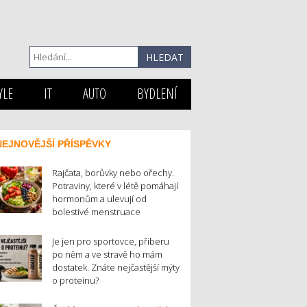
YLE
IT
AUTO
BYDLENÍ
NEJNOVĚJŠÍ PŘÍSPĚVKY
Rajčata, borůvky nebo ořechy.
Potraviny, které v létě pomáhají
hormonům a ulevují od
bolestivé menstruace
Je jen pro sportovce, přiberu
po něm a ve stravě ho mám
dostatek. Znáte nejčastější mýty
o proteinu?