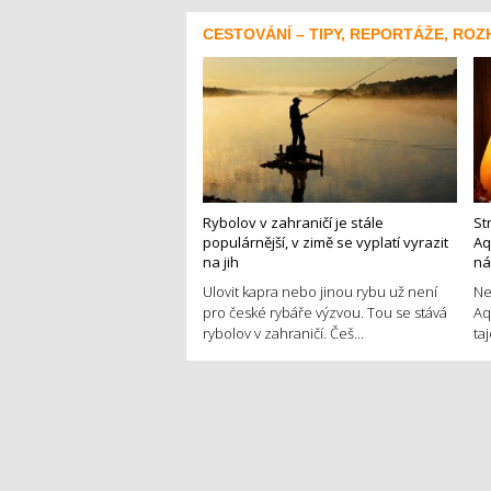
CESTOVÁNÍ – TIPY, REPORTÁŽE, ROZ
Rybolov v zahraničí je stále
St
populárnější, v zimě se vyplatí vyrazit
Aq
na jih
ná
Ulovit kapra nebo jinou rybu už není
Ne
pro české rybáře výzvou. Tou se stává
Aq
rybolov v zahraničí. Češ...
ta