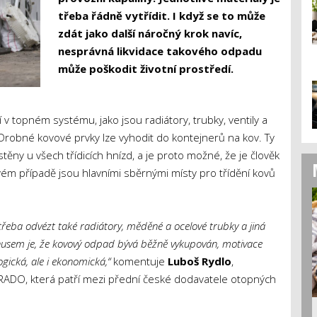
třeba řádně vytřídit. I když se to může
zdát jako další náročný krok navíc,
nesprávná likvidace takového odpadu
může poškodit životní prostředí.
v topném systému, jako jsou radiátory, trubky, ventily a
 Drobné kovové prvky lze vyhodit do kontejnerů na kov. Ty
ěny u všech třídicích hnízd, a je proto možné, že je člověk
vém případě jsou hlavními sběrnými místy pro třídění kovů
třeba odvézt také radiátory, měděné a ocelové trubky a jiná
nusem je, že kovový odpad bývá běžně vykupován, motivace
ogická, ale i ekonomická,“
komentuje
Luboš Rydlo
,
RADO, která patří mezi přední české dodavatele otopných