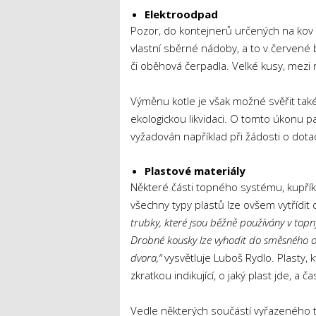
Elektroodpad
Pozor, do kontejnerů určených na kov 
vlastní sběrné nádoby, a to v červené 
či oběhová čerpadla. Velké kusy, mezi 
Výměnu kotle je však možné svěřit také 
ekologickou likvidaci. O tomto úkonu p
vyžadován například při žádosti o dota
Plastové materiály
Některé části topného systému, kupříkl
všechny typy plastů lze ovšem vytřídit
trubky, které jsou běžně používány v top
Drobné kousky lze vyhodit do směsného o
dvora,“
vysvětluje Luboš Rydlo. Plasty, 
zkratkou indikující, o jaký plast jde, a
Vedle některých součástí vyřazeného t