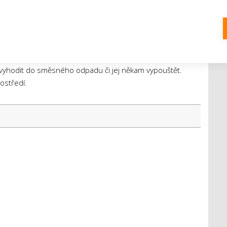
y jsou využívány také různé kapaliny, například
 i barvy a laky, které jsou používány při instalaci nového
niknout i takový odpad. Všechny tyto látky patří mezi
v souladu se zákonem a odvézt je do sběrného střediska
 vyhodit do směsného odpadu či jej někam vypouštět.
ostředí.