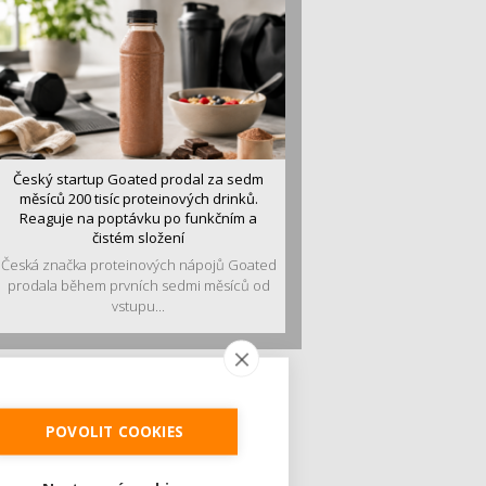
Český startup Goated prodal za sedm
měsíců 200 tisíc proteinových drinků.
Reaguje na poptávku po funkčním a
čistém složení
Česká značka proteinových nápojů Goated
prodala během prvních sedmi měsíců od
vstupu...
POVOLIT COOKIES