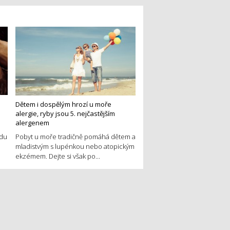
Dětem i dospělým hrozí u moře
alergie, ryby jsou 5. nejčastějším
alergenem
edu
Pobyt u moře tradičně pomáhá dětem a
mladistvým s lupénkou nebo atopickým
ekzémem. Dejte si však po...