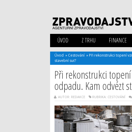
ÚVOD
Z TRHU
FINANCE
Úvod
»
Cestování
»
Při rekonstrukci topení v
stavební suť?
Při rekonstrukci topení
odpadu. Kam odvézt star
AUTOR: REDAKCE
RUBRIKA:
CESTOVÁNÍ