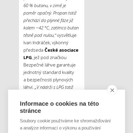
60 % butanu, v zimě je
poměr opačný. Propan totiž
přechází do plynné fáze již
kolem
−
42 °C, zatímco butan
těsně pod nulou,“
vysvětluje
Ivan Indráček, výkonný
předseda
České asociace
LPG
, jež pod značkou
Bezpečné láhve garantuje
jednotný standard kvality
a bezpečnosti plynových
láhví.
„V nádrži s LPG totiž
musí být dostatečný tlak pro
dopravu kapalného LPG do
Informace o cookies na této
motoru. Tento tlak vzniká
stránce
právě odpařováním LPG.
Soubory cookie používáme ke shromažďování
Letní směs se odpařuje asi do
a analýze informací o výkonu a používání
−
5 °C, zimní směs díky