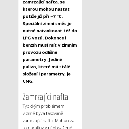
zamrzající nafta, se
kterou mohou nastat
potíže již při −7 °C.
Speciální zimní směs je
nutné natankovat též do
LPG vozů. Dokonce i
benzín musí mít v zimním
provozu odlišné
parametry. Jediné
palivo, které má stálé
složení i parametry, je
CNG.
Zamrzající nafta
Typickým problémem
v zimě bývá takzvaně
zamrzající nafta. Mohou za
to parafíny v ní obsažené,