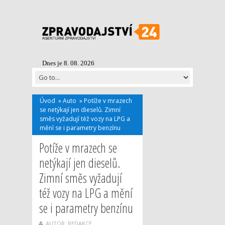
Dnes je 8. 08. 2026
Úvod
»
Auto
»
Potíže v mrazech
se netýkají jen dieselů. Zimní
směs vyžadují též vozy na LPG a
mění se i parametry benzínu
Potíže v mrazech se
netýkají jen dieselů.
Zimní směs vyžadují
též vozy na LPG a mění
se i parametry benzínu
AUTOR: REDAKCE