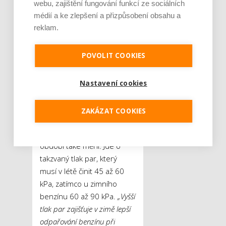
webu, zajištění fungování funkcí ze sociálních
vyššímu 60% zastoupení
médií a ke zlepšení a přizpůsobení obsahu a
propanu až do
−
12 °C,“
reklam.
dodává Ivan Indráček.
POVOLIT COOKIES
Benzín v zimě
nedělá problémy
Nastavení cookies
Benzín by v zimě neměl
dělat žádné problémy až do
ZAKÁZAT COOKIES
−40 °C. Jeho parametry se
ale v závislosti na ročním
období také mění. Jde o
takzvaný tlak par, který
musí v létě činit 45 až 60
kPa, zatímco u zimního
benzínu 60 až 90 kPa.
„Vyšší
tlak par zajišťuje v zimě lepší
odpařování benzínu při