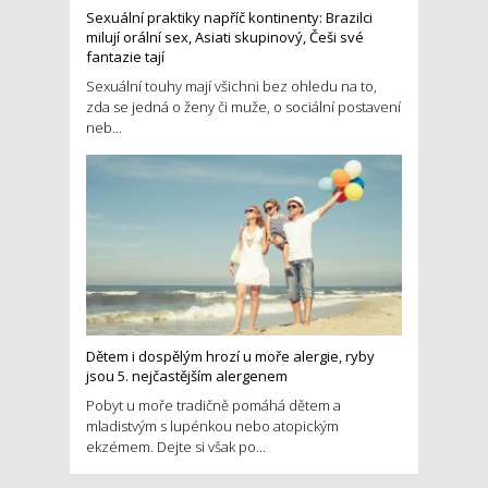
Sexuální praktiky napříč kontinenty: Brazilci
milují orální sex, Asiati skupinový, Češi své
fantazie tají
Sexuální touhy mají všichni bez ohledu na to,
zda se jedná o ženy či muže, o sociální postavení
neb...
Dětem i dospělým hrozí u moře alergie, ryby
jsou 5. nejčastějším alergenem
Pobyt u moře tradičně pomáhá dětem a
mladistvým s lupénkou nebo atopickým
ekzémem. Dejte si však po...