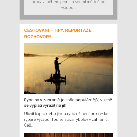
prodala během prvních sedmi měsíců od
vstupu...
CESTOVÁNÍ – TIPY, REPORTÁŽE,
ROZHOVORY:
Rybolov v zahraničí je stále populárnější, v zimě
se vyplatí vyrazit na jih
Ulovit kapra nebo jinou rybu už není pro české
rybáře výzvou. Tou se stává rybolov v zahraničí.
Češ...