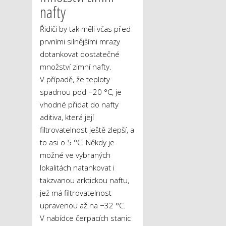
nafty
Řidiči by tak měli včas před
prvními silnějšími mrazy
dotankovat dostatečné
množství zimní nafty.
V případě, že teploty
spadnou pod −20 °C, je
vhodné přidat do nafty
aditiva, která její
filtrovatelnost ještě zlepší, a
to asi o 5 °C. Někdy je
možné ve vybraných
lokalitách natankovat i
takzvanou arktickou naftu,
jež má filtrovatelnost
upravenou až na −32 °C.
V nabídce čerpacích stanic