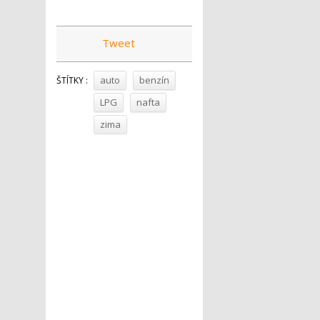
Tweet
auto
benzín
ŠTÍTKY :
LPG
nafta
zima