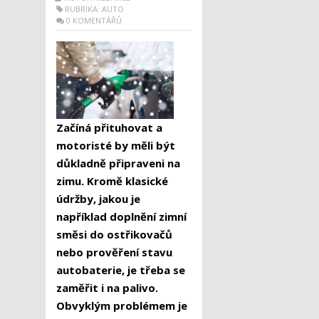
RUBRIKA:
AUTO
0 KOMENTÁŘŮ
Začíná přituhovat a
motoristé by měli být
důkladně připraveni na
zimu. Kromě klasické
údržby, jakou je
například doplnění zimní
směsi do ostřikovačů
nebo prověření stavu
autobaterie, je třeba se
zaměřit i na palivo.
Obvyklým problémem je