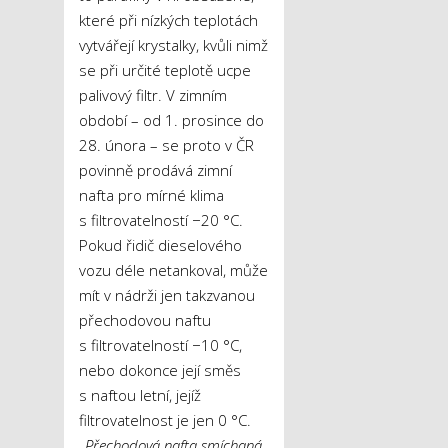
které při nízkých teplotách
vytvářejí krystalky, kvůli nimž
se při určité teplotě ucpe
palivový filtr. V zimním
období – od 1. prosince do
28. února – se proto v ČR
povinně prodává zimní
nafta pro mírné klima
s filtrovatelností −20 °C.
Pokud řidič dieselového
vozu déle netankoval, může
mít v nádrži jen takzvanou
přechodovou naftu
s filtrovatelností −10 °C,
nebo dokonce její směs
s naftou letní, jejíž
filtrovatelnost je jen 0 °C.
„Přechodová nafta smíchaná