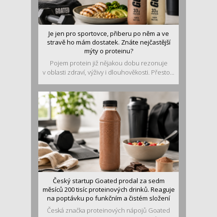
Je jen pro sportovce, přiberu po něm a ve
stravě ho mám dostatek. Znáte nejčastější
mýty o proteinu?
Pojem protein již nějakou dobu rezonuje
v oblasti zdraví, výživy i dlouhověkosti. Přesto...
Český startup Goated prodal za sedm
měsíců 200 tisíc proteinových drinků. Reaguje
na poptávku po funkčním a čistém složení
Česká značka proteinových nápojů Goated