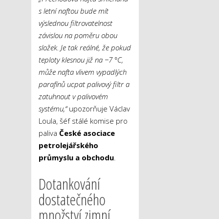
s letní naftou bude mít
výslednou filtrovatelnost
závislou na poměru obou
složek. Je tak reálné, že pokud
teploty klesnou již na −7 °C,
může nafta vlivem vypadlých
parafínů ucpat palivový filtr a
zatuhnout v palivovém
systému,“
upozorňuje Václav
Loula, šéf stálé komise pro
paliva
České asociace
petrolejářského
průmyslu a obchodu
.
Dotankování
dostatečného
množství zimní