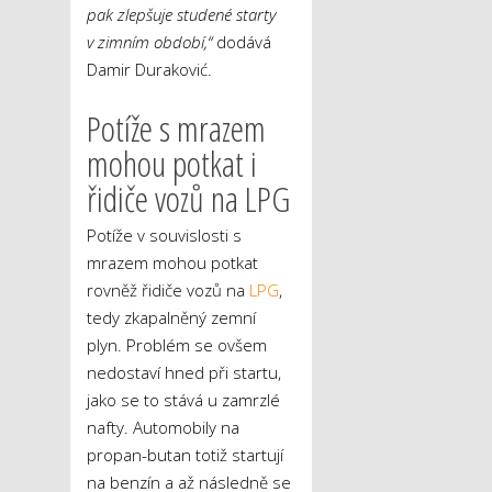
pak zlepšuje studené starty
v zimním období,“
dodává
Damir Duraković.
Potíže s mrazem
mohou potkat i
řidiče vozů na LPG
Potíže v souvislosti s
mrazem mohou potkat
rovněž řidiče vozů na
LPG
,
tedy zkapalněný zemní
plyn. Problém se ovšem
nedostaví hned při startu,
jako se to stává u zamrzlé
nafty. Automobily na
propan-butan totiž startují
na benzín a až následně se