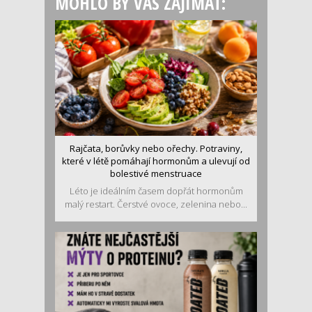
MOHLO BY VÁS ZAJÍMAT:
Rajčata, borůvky nebo ořechy. Potraviny,
které v létě pomáhají hormonům a ulevují od
bolestivé menstruace
Léto je ideálním časem dopřát hormonům
malý restart. Čerstvé ovoce, zelenina nebo...