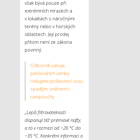
však bývá pouze při
extrémních mrazech a
v lokalitách s náročnými
terény nebo v horských
oblastech. Její prodej
přitom není ze zákona
povinný.
Odborník varuje:
parkováním venku
riskujete poškození vozu
spadlým sněhem i
rampouchy
„Lepší filtrovatelností
disponují též prémiové nafty,
a to v rozmezí od −26 °C do
−35 °C. Konkrétní informaci o