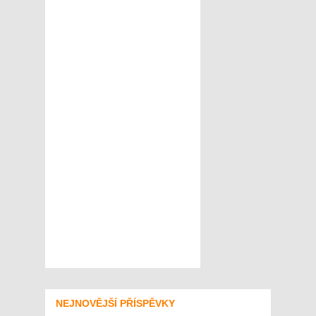
NEJNOVĚJŠÍ PŘÍSPĚVKY