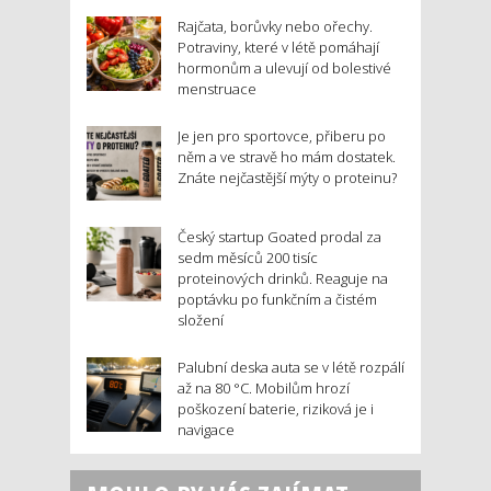
Rajčata, borůvky nebo ořechy.
Potraviny, které v létě pomáhají
hormonům a ulevují od bolestivé
menstruace
Je jen pro sportovce, přiberu po
něm a ve stravě ho mám dostatek.
Znáte nejčastější mýty o proteinu?
Český startup Goated prodal za
sedm měsíců 200 tisíc
proteinových drinků. Reaguje na
poptávku po funkčním a čistém
složení
Palubní deska auta se v létě rozpálí
až na 80 °C. Mobilům hrozí
poškození baterie, riziková je i
navigace