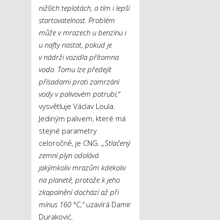
nižších teplotách, a tím i lepší
startovatelnost. Problém
může v mrazech u benzínu i
u nafty nastat, pokud je
v nádrži vozidla přítomna
voda. Tomu lze předejít
přísadami proti zamrzání
vody v palivovém potrubí,“
vysvětluje Václav Loula.
Jediným palivem, které má
stejné parametry
celoročně, je CNG.
„Stlačený
zemní plyn odolává
jakýmkoliv mrazům kdekoliv
na planetě, protože k jeho
zkapalnění dochází až při
mínus 160 °C,“
uzavírá Damir
Duraković.