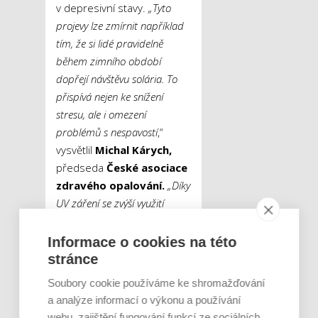
v depresivní stavy.
„Tyto
projevy lze zmírnit například
tím, že si lidé pravidelně
během zimního období
dopřejí návštěvu solária. To
přispívá nejen ke snížení
stresu, ale i omezení
problémů s nespavostí
,“
vysvětlil
Michal Kárych,
předseda
České asociace
zdravého opalování.
„Díky
UV záření se zvýší využití
kyslíku tkáněmi a dochází k
lepšímu využití energie, což
Informace o cookies na této
následně odstraňuje celkovou
stránce
únavu.
Zvýší se rovněž
Soubory cookie používáme ke shromažďování
produkce hormonu
a analýze informací o výkonu a používání
melatoninu, který pomáhá
webu, zajištění fungování funkcí ze sociálních