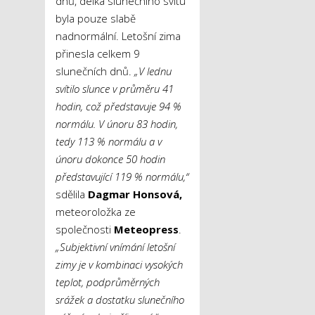
dnů, délka slunečního svitu
byla pouze slabě
nadnormální. Letošní zima
přinesla celkem 9
slunečních dnů.
„V lednu
svítilo slunce v průměru 41
hodin, což představuje 94 %
normálu. V únoru 83 hodin,
tedy 113 % normálu a v
únoru dokonce 50 hodin
představující 119 % normálu,“
sdělila
Dagmar Honsová,
meteoroložka ze
společnosti
Meteopress
.
„Subjektivní vnímání letošní
zimy je v kombinaci vysokých
teplot, podprůměrných
srážek a dostatku slunečního