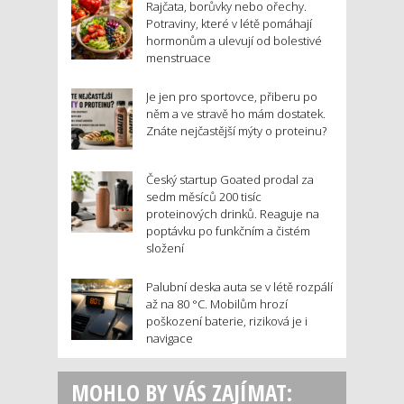
Rajčata, borůvky nebo ořechy.
Potraviny, které v létě pomáhají
hormonům a ulevují od bolestivé
menstruace
Je jen pro sportovce, přiberu po
něm a ve stravě ho mám dostatek.
Znáte nejčastější mýty o proteinu?
Český startup Goated prodal za
sedm měsíců 200 tisíc
proteinových drinků. Reaguje na
poptávku po funkčním a čistém
složení
Palubní deska auta se v létě rozpálí
až na 80 °C. Mobilům hrozí
poškození baterie, riziková je i
navigace
MOHLO BY VÁS ZAJÍMAT: