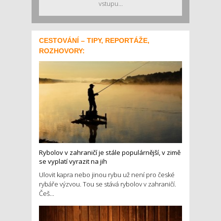
vstupu...
CESTOVÁNÍ – TIPY, REPORTÁŽE,
ROZHOVORY:
Rybolov v zahraničí je stále populárnější, v zimě
se vyplatí vyrazit na jih
Ulovit kapra nebo jinou rybu už není pro české
rybáře výzvou. Tou se stává rybolov v zahraničí.
Češ...