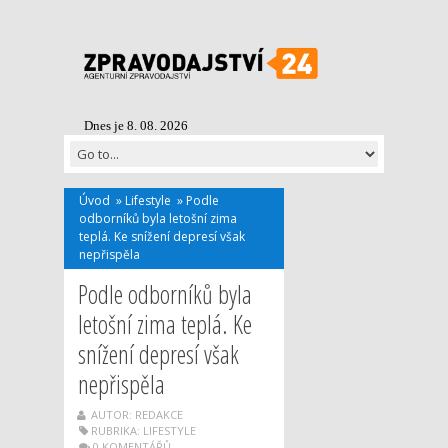
Dnes je 8. 08. 2026
Úvod
»
Lifestyle
»
Podle
odborníků byla letošní zima
teplá. Ke snížení depresí však
nepřispěla
Podle odborníků byla
letošní zima teplá. Ke
snížení depresí však
nepřispěla
AUTOR: REDAKCE
RUBRIKA:
LIFESTYLE
0 KOMENTÁŘŮ