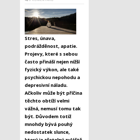
Stres, únava,
podrážděnost, apatie.
Projevy, které s sebou
často přináší nejen nižší
fyzický
výkon, ale také
psychickou nepohodu a
depresivní náladu.
Ačkoliv může být příčina
těchto obtíží velmi
vážná, nemusí tomu tak
být.
Důvodem
totiž
mnohdy bývá pouhý
nedostatek slunce,
který je zřetelný z
vláště