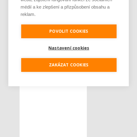
regulovat spánek,“
řekl
médií a ke zlepšení a přizpůsobení obsahu a
Kárych.
reklam.
POVOLIT COOKIES
Tweet
Nastavení cookies
deprese
zima
ŠTÍTKY :
ZAKÁZAT COOKIES