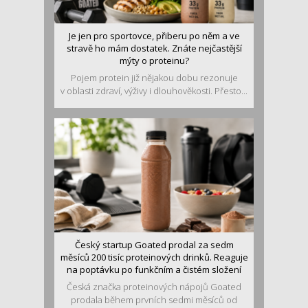
Je jen pro sportovce, přiberu po něm a ve
stravě ho mám dostatek. Znáte nejčastější
mýty o proteinu?
Pojem protein již nějakou dobu rezonuje
v oblasti zdraví, výživy i dlouhověkosti. Přesto...
Český startup Goated prodal za sedm
měsíců 200 tisíc proteinových drinků. Reaguje
na poptávku po funkčním a čistém složení
Česká značka proteinových nápojů Goated
prodala během prvních sedmi měsíců od