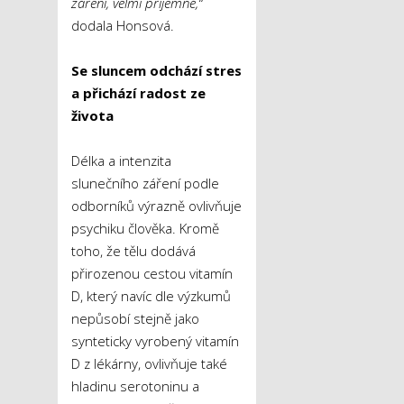
záření, velmi příjemné,“
dodala Honsová.
Se sluncem odchází stres
a přichází radost ze
života
Délka a intenzita
slunečního záření podle
odborníků výrazně ovlivňuje
psychiku člověka. Kromě
toho, že tělu dodává
přirozenou cestou vitamín
D, který navíc dle výzkumů
nepůsobí stejně jako
synteticky vyrobený vitamín
D z lékárny, ovlivňuje také
hladinu serotoninu a