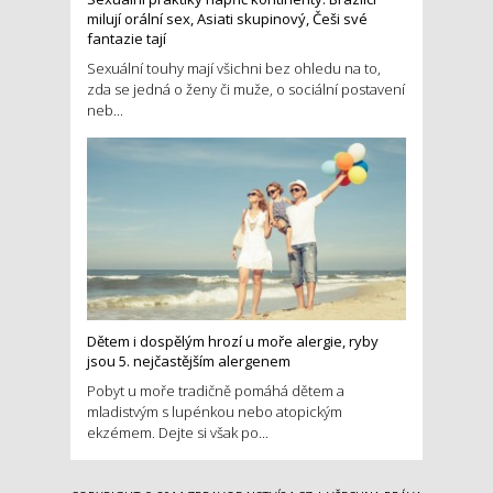
milují orální sex, Asiati skupinový, Češi své
fantazie tají
Sexuální touhy mají všichni bez ohledu na to,
zda se jedná o ženy či muže, o sociální postavení
neb...
Dětem i dospělým hrozí u moře alergie, ryby
jsou 5. nejčastějším alergenem
Pobyt u moře tradičně pomáhá dětem a
mladistvým s lupénkou nebo atopickým
ekzémem. Dejte si však po...