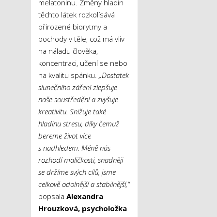
melatoninu. Změny hladin
těchto látek rozkolísává
přirozené biorytmy a
pochody v těle, což má vliv
na náladu člověka,
koncentraci, učení se nebo
na kvalitu spánku.
„Dostatek
slunečního záření zlepšuje
naše soustředění a zvyšuje
kreativitu. Snižuje také
hladinu stresu, díky čemuž
bereme život více
s nadhledem. Méně nás
rozhodí maličkosti, snadněji
se držíme svých cílů, jsme
celkově odolnější a stabilnější,“
popsala
Alexandra
Hrouzková, psycholožka