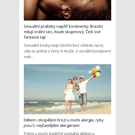
Sexuální praktiky napříč kontinenty: Brazilci
milují orální sex, Asiati skupinový, Češi své
fantazie tají
Sexuální touhy mají všichni bez ohledu na to,
zda se jedná o ženy či muže, o sociální postavení
neb...
Dětem i dospělým hrozí u moře alergie, ryby
jsou 5. nejčastějším alergenem
Pobyt u moře tradičně pomáhá dětem a