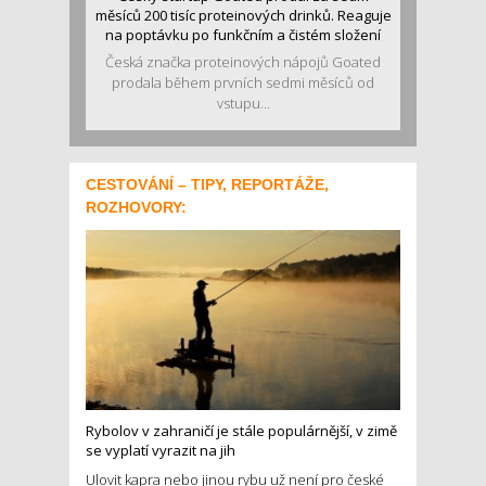
měsíců 200 tisíc proteinových drinků. Reaguje
na poptávku po funkčním a čistém složení
Česká značka proteinových nápojů Goated
prodala během prvních sedmi měsíců od
vstupu...
CESTOVÁNÍ – TIPY, REPORTÁŽE,
ROZHOVORY:
Rybolov v zahraničí je stále populárnější, v zimě
se vyplatí vyrazit na jih
Ulovit kapra nebo jinou rybu už není pro české