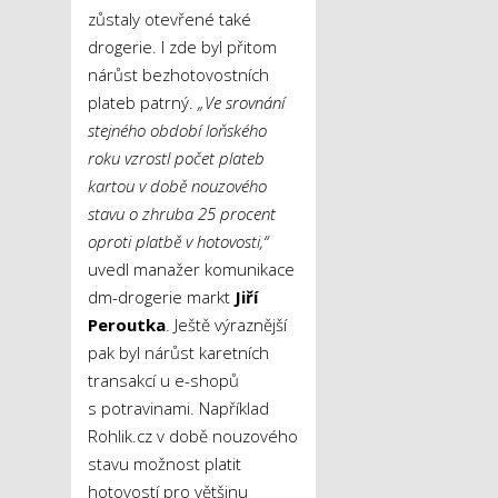
zůstaly otevřené také
drogerie. I zde byl přitom
nárůst bezhotovostních
plateb patrný.
„Ve srovnání
stejného období loňského
roku vzrostl počet plateb
kartou v době nouzového
stavu o zhruba 25 procent
oproti platbě v hotovosti,“
uvedl manažer komunikace
dm-drogerie markt
Jiří
Peroutka
. Ještě výraznější
pak byl nárůst karetních
transakcí u e-shopů
s potravinami. Například
Rohlik.cz v době nouzového
stavu možnost platit
hotovostí pro většinu