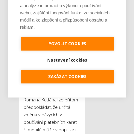
supermarketů lze nyní
a analýze informací o výkonu a používání
oproti začátku roku
webu, zajištění fungování funkcí ze sociálních
zaznamenat změny daleko
médií a ke zlepšení a přizpůsobení obsahu a
výraznější.
„Podíl
reklam.
bezhotovostních a
bezkontaktních plateb se
POVOLIT COOKIES
významně zvýšil. Aktuálně 78
procent zákazníků využívá
Nastavení cookies
platbu kartou předem. Před
krizí to bylo pouze 39
ZAKÁZAT COOKIES
procent a podíl se zvyšoval
relativně pomalu,“
sdělila
mluvčí Rohlik.cz. Podle
Romana Kotlána lze přitom
předpokládat, že určitá
změna v návycích v
používání platebních karet
či mobilů může v populaci