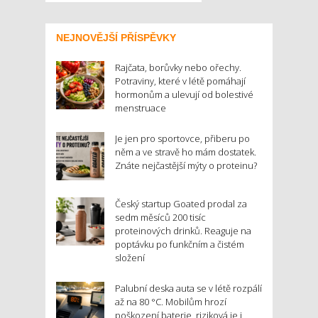
NEJNOVĚJŠÍ PŘÍSPĚVKY
Rajčata, borůvky nebo ořechy.
Potraviny, které v létě pomáhají
hormonům a ulevují od bolestivé
menstruace
Je jen pro sportovce, přiberu po
něm a ve stravě ho mám dostatek.
Znáte nejčastější mýty o proteinu?
Český startup Goated prodal za
sedm měsíců 200 tisíc
proteinových drinků. Reaguje na
poptávku po funkčním a čistém
složení
Palubní deska auta se v létě rozpálí
až na 80 °C. Mobilům hrozí
poškození baterie, riziková je i