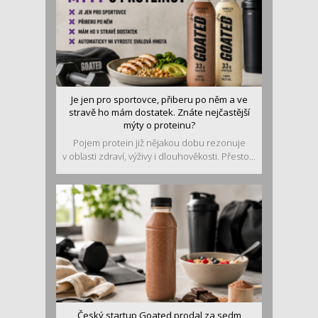
Je jen pro sportovce, přiberu po něm a ve
stravě ho mám dostatek. Znáte nejčastější
mýty o proteinu?
Pojem protein již nějakou dobu rezonuje
v oblasti zdraví, výživy i dlouhověkosti. Přesto...
Český startup Goated prodal za sedm