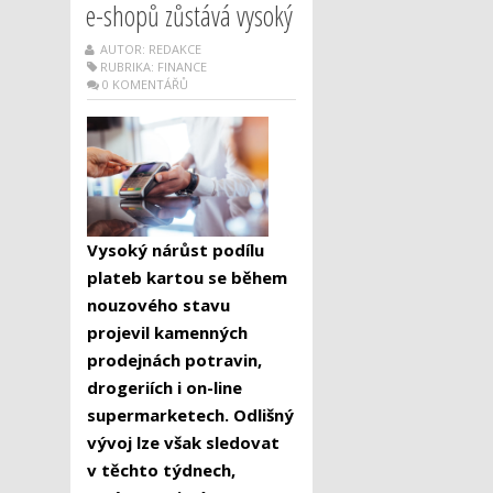
e-shopů zůstává vysoký
AUTOR: REDAKCE
RUBRIKA:
FINANCE
0 KOMENTÁŘŮ
Vysoký nárůst podílu
plateb kartou se během
nouzového stavu
projevil kamenných
prodejnách potravin,
drogeriích i on-line
supermarketech. Odlišný
vývoj lze však sledovat
v těchto týdnech,