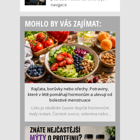
navigace
MOHLO BY VÁS ZAJÍMAT:
Rajčata, borůvky nebo ořechy. Potraviny,
které v létě pomáhají hormonům a ulevují od
bolestivé menstruace
Léto je ideálním časem dopřát hormonům
malý restart. Čerstvé ovoce, zelenina nebo...