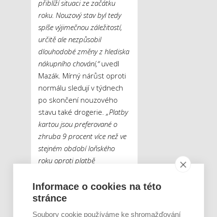
přiblíží situaci ze začátku
roku. Nouzový stav byl tedy
spíše výjimečnou záležitostí,
určitě ale nezpůsobil
dlouhodobé změny z hlediska
nákupního chování,“
uvedl
Mazák. Mírný nárůst oproti
normálu sledují v týdnech
po skončení nouzového
stavu také drogerie.
„Platby
kartou jsou preferované o
zhruba 9 procent více než ve
stejném období loňského
roku oproti platbě
v hotovosti,“
řekl Jiří
Peroutka.
Informace o cookies na této
stránce
Naopak v případě on-line
Soubory cookie používáme ke shromažďování