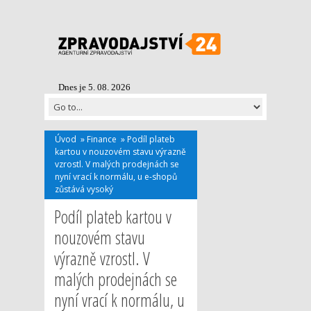
Dnes je 5. 08. 2026
Úvod
»
Finance
»
Podíl plateb
kartou v nouzovém stavu výrazně
vzrostl. V malých prodejnách se
nyní vrací k normálu, u e-shopů
zůstává vysoký
Podíl plateb kartou v
nouzovém stavu
výrazně vzrostl. V
malých prodejnách se
nyní vrací k normálu, u